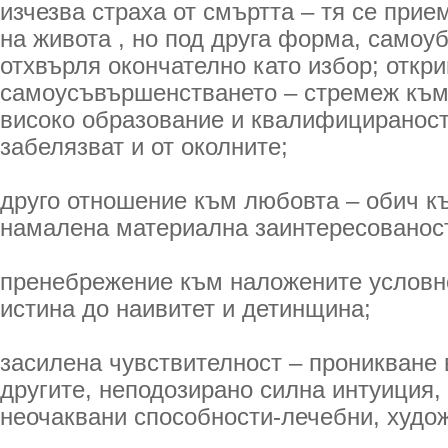
изчезва страха от смъртта – тя се при
на живота , но под друга форма, самоу
отхвърля окончателно като избор; откри
самоусъвършенстването – стремеж към
високо образование и квалифицираност,
забелязват и от околните;
друго отношение към любовта – обич к
намалена материална заинтересованост
пренебрежение към наложените условн
истина до наивитет и детинщина;
засилена чувствителност – проникване 
другите, неподозирано силна интуиция,
неочаквани способности-лечебни, худож