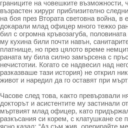
границите на човешките възможности, ч
възрастен хирург приблизително следни
на боя през Втората световна война, в
докарали млад офицер много тежко ран
бил с огромна кръвозагуба, половината
му кухина били почти навън, санитарите
платнище, но през цялото време немцит
раната му била силно замърсена с пръс
нечистотии. Когато се надвесил над него
разказваше тази история) не открил ни
живот и наредил да го оставят при мърт
Часове след това, както превързвали ня
докторът и асистентите му застинали о
мъртвият млад офицер, като придържал
разкъсания си корем, с клатушкане се 
ясно казал: “Аз съм жив, оперирайте ме