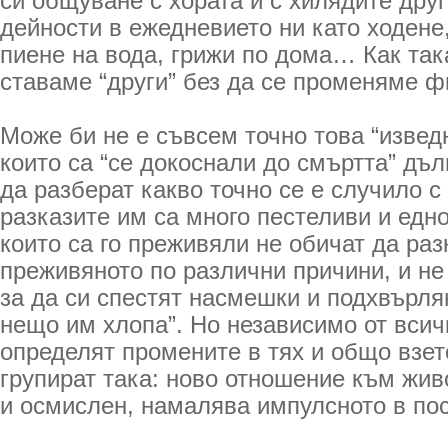
си общуване с хората и с хилядите дру
дейности в ежедневието ни като ходене
пиене на вода, грижи по дома… Как так
ставаме “други” без да се променяме ф
Може би не е съвсем точно това “извед
които са “се докоснали до смъртта” дъл
да разберат какво точно се е случило с
разказите им са много пестеливи и едно
които са го преживяли не обичат да раз
преживяното по различни причини, и не
за да си спестят насмешки и подхвърлян
нещо им хлопа”. Но независимо от всич
определят промените в тях и общо взето
групират така: ново отношение към жив
и осмислен, намалява импулсното в по