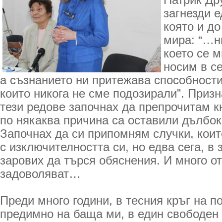
Патрик Дру
загнезди 
която и до
мира: “…ни
което се 
носим в с
а съзнанието ни притежава способности
които никога не сме подозирали”. Призн
тези редове започнах да препрочитам кн
по някаква причина са оставили дълбок
Започнах да си припомням случки, коит
с изключителността си, но едва сега, в 
зарових да търся обяснения. И много от
задоволяват…
Преди много години, в тесния кръг на п
предимно на баща ми, в един свободен 