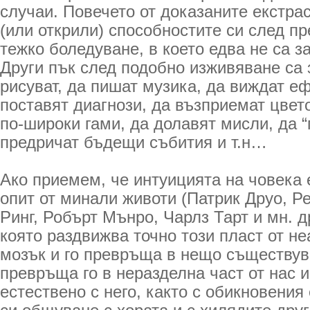
случаи. Повечето от доказаните екстра
(или открили) способностите си след п
тежко боледуване, в което едва не са з
Други пък след подобно изживяване са 
рисуват, да пишат музика, да виждат еф
поставят диагнози, да възприемат цвето
по-широки гами, да долавят мисли, да “
предричат бъдещи събития и т.н…
Ако приемем, че интуицията на човека 
опит от минали животи (Патрик Друо, Р
Ринг, Робърт Мънро, Чарлз Тарт и мн. др
която раздвижва точно този пласт от н
мозък и го превръща в нещо съществува
превръща го в неразделна част от нас 
естествено с него, както с обикновения