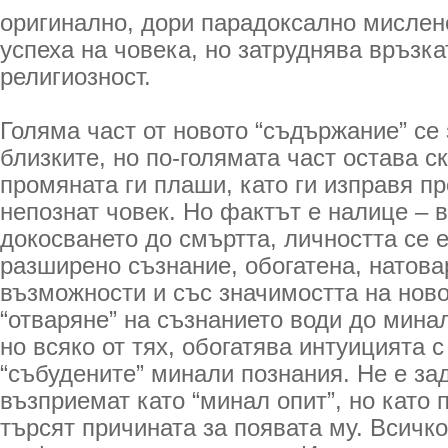
оригинално, дори парадоксално мислен
успеха на човека, но затруднява връзка
религиозност.
Голяма част от новото “съдържание” се
близките, но по-голямата част остава ск
промяната ги плаши, като ги изправя пр
непознат човек. Но фактът е налице – в
докосването до смъртта, личността се 
разширено съзнание, обогатена, натова
възможности и със значимостта на ново
“отваряне” на съзнанието води до мина
но всяко от тях, обогатява интуицията с
“събудените” минали познания. Не е за
възприемат като “минал опит”, но като 
търсят причината за появата му. Всичко