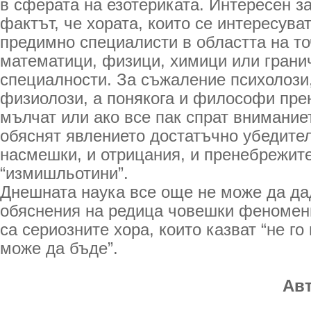
в сферата на езотериката. Интересен з
фактът, че хората, които се интересуват
предимно специалисти в областта на то
математици, физици, химици или гранич
специалности. За съжаление психолози
физиолози, а понякога и философи пр
мълчат или ако все пак спрат вниманиет
обяснят явлението достатъчно убедите
насмешки, и отрицания, и пренебрежит
“измишльотини”.
Днешната наука все още не може да да
обяснения на редица човешки феномени
са сериозните хора, които казват “не го
може да бъде”.
Ав