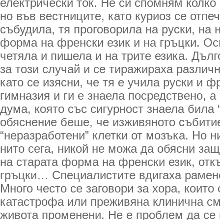
електрически ток. Не си спомням колко
но във вестниците, като куриоз се отпеч
събудила, тя проговорила на руски, на 
форма на френски език и на гръцки. Ос
четяла и пишела и на трите езика. Дъл
за този случай и се тиражираха различ
като се изясни, че тя е учила руски и 
гимназия и ги е знаела посредствено, а
дума, която със сигурност знаела била 
обяснение беше, че изживяното събити
“неразработени” клетки от мозъка. Но ни
нито сега, никой не можа да обясни за
на старата форма на френски език, отк
гръцки… Специалистите вдигаха рамен
Много често се заговори за хора, които
катастрофа или преживяна клинична с
живота променени. Не е проблем да се 