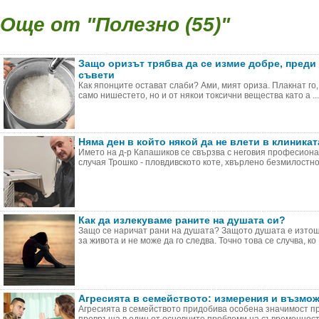
Още от "Полезно (55)"
Защо оризът трябва да се измие добре, преди 
съвети
Как японците остават слаби? Ами, мият ориза. Плакнат го,
само нишестето, но и от някои токсични вещества като а ...
Няма ден в който някой да не влети в клиник
Името на д-р Капашиков се свързва с неговия професиона
случая Трошко - пловдивското коте, хвърлено безмилостно о
Как да излекуваме раните на душата си?
Защо се наричат рани на душата? Защото душата е изтоще
за живота и не може да го следва. Точно това се случва, ко .
Агресията в семейството: измерения и възмо
Агресията в семейството придобива особена значимост п