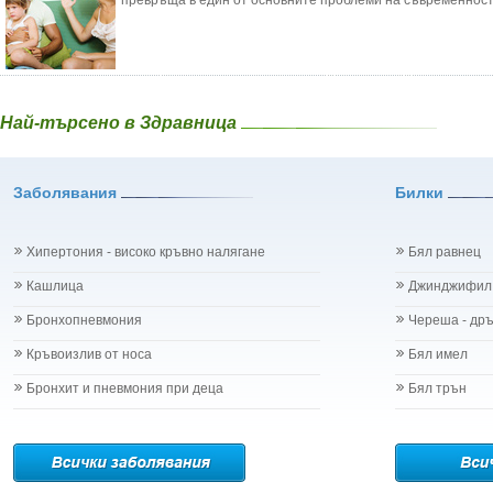
превръща в един от основните проблеми на съвременността
Най-търсено в Здравница
Заболявания
Билки
Хипертония - високо кръвно налягане
Бял равнец
Кашлица
Джинджифил
Бронхопневмония
Череша - др
Кръвоизлив от носа
Бял имел
Бронхит и пневмония при деца
Бял трън