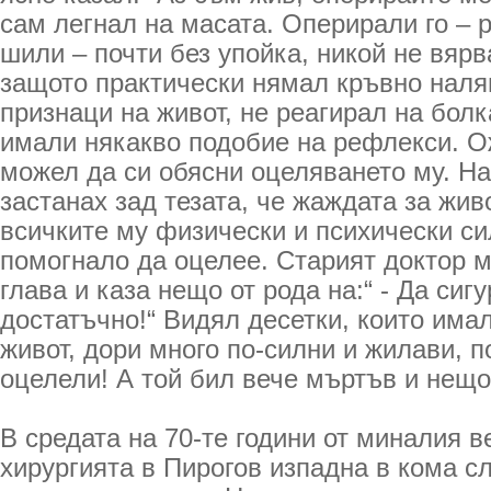
сам легнал на масата. Оперирали го – 
шили – почти без упойка, никой не вярв
защото практически нямал кръвно наля
признаци на живот, не реагирал на болк
имали някакво подобие на рефлекси. О
можел да си обясни оцеляването му. Н
застанах зад тезата, че жаждата за жи
всичките му физически и психически си
помогнало да оцелее. Старият доктор 
глава и каза нещо от рода на:“ - Да сигу
достатъчно!“ Видял десетки, които има
живот, дори много по-силни и жилави, п
оцелели! А той бил вече мъртъв и нещ
В средата на 70-те години от миналия ве
хирургията в Пирогов изпадна в кома сл