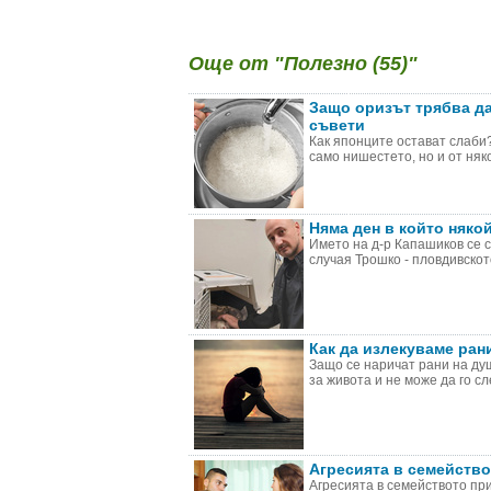
Още от "Полезно (55)"
Защо оризът трябва да
съвети
Как японците остават слаби?
само нишестето, но и от няко
Няма ден в който няко
Името на д-р Капашиков се 
случая Трошко - пловдивското
Как да излекуваме ран
Защо се наричат рани на ду
за живота и не може да го сле
Агресията в семейств
Агресията в семейството пр