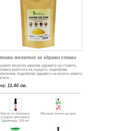
лешки желатин за здрави стави
ешкият желатин укрепва здравите на ставите,
помага работата на сърцето, подобрява
аболизма, подобрява здравето на косата, кожата
ктите....
а: 11.40 лв.
Масло от облепиха,
Ябълков пектин на прах
студено пресовано,
Здравница, 100 мл.