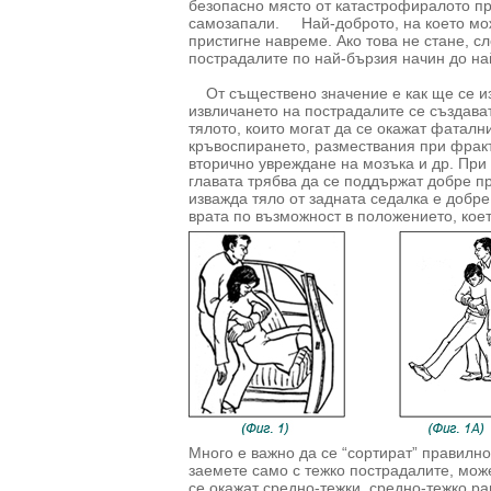
безопасно място от катастрофиралото пре
самозапали. Най-доброто, на което мож
пристигне навреме. Ако това не стане, с
пострадалите по най-бързия начин до на
От съществено значение е как ще се из
извличането на пострадалите се създава
тялото, които могат да се окажат фаталн
кръвоспирането, размествания при фракт
вторично увреждане на мозъка и др. При 
главата трябва да се поддържат добре при
изважда тяло от задната седалка е добре
врата по възможност в положението, което
Много е важно да се “сортират” правилно
заемете само с тежко пострадалите, мож
се окажат средно-тежки, средно-тежко ра