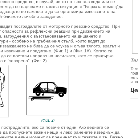
возно средство, в случай, че то потъва във вода или се
ем да се надяваме в такава ситуация е “Бързата помощ”да
ледващото по важност е да се организира извозването на
й-близкото лечебно заведение.
вадят пострадалите от моторното превозно средство. При
т опасности за рефлексни реакции при движението на
и, затруднения с възстановяването на дишането и
ури - особено на гръбначния стълб, които водят до
изваждането не бива да се усуква и огъва тялото, вратът и
 извличане и повдигане. (Фиг. 1) и (Фиг. 1A). Когато се
 да се постави направо на носилката, като се придържа
Те
 е “заварено”. (Фиг. 2).
Тел
под
мет
и но
Цен
 пострадалите, ако са повече от един. Ако веднага се
е да пропуснете важни неща и леко ранените изведнъж да
нените в един момент да преминат към тежките и т.н. Важно