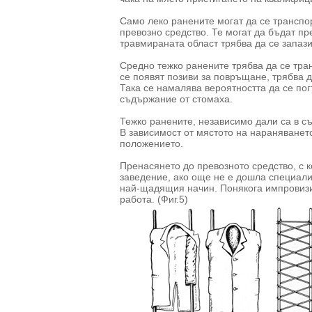
Само леко ранените могат да се транспор
превозно средство. Те могат да бъдат п
травмираната област трябва да се запаз
Средно тежко ранените трябва да се тран
се появят позиви за повръщане, трябва д
Така се намалява вероятността да се пог
съдържание от стомаха.
Тежко ранените, независимо дали са в съ
В зависимост от мястото на нараняванет
положението.
Пренасянето до превозното средство, с 
заведение, ако още не е дошла специали
най-щадящия начин. Понякога импровизи
работа. (Фиг.5)