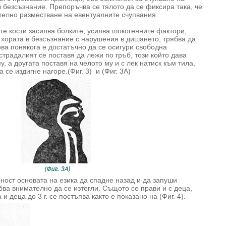
в безсъзнание. Препоръчва се тялото да се фиксира така, че
телно разместване на евентуалните счупвания.
те кости засилва болките, усилва шокогенните фактори,
 хората в безсъзнание с нарушения в дишането, трябва да
ва понякога е достатъчно да се осигури свободна
традалият се поставя да лежи по гръб, този който дава
, а другата поставя на челото му и с лек натиск към тила,
се издигне нагоре.(Фиг. 3) и (Фиг. 3А)
сност основата на езика да спадне назад и да запуши
ябва внимателно да се изтегли. Същото се прави и с деца,
 деца до 3 г. се постъпва както е показано на (Фиг. 4).