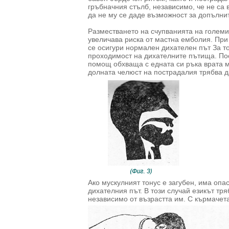
гръбначния стълб, независимо, че не са 
да не му се даде възможност за допълни
Разместването на счупванията на големи
увеличава риска от мастна емболия. При
се осигури нормален дихателен път За то
проходимост на дихателните пътища. Пос
помощ обхваща с едната си ръка врата му
долната челюст на пострадалия трябва да 
Ако мускулният тонус е загубен, има опа
дихателния път. В този случай езикът тр
независимо от възрастта им. С кърмачета и