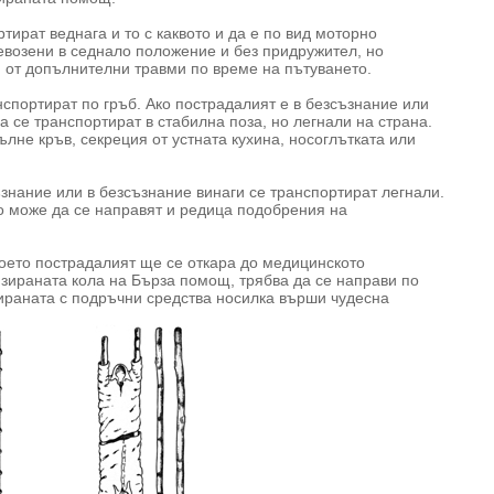
тират веднага и то с каквото и да е по вид моторно
ревозени в седнало положение и без придружител, но
и от допълнителни травми по време на пътуването.
спортират по гръб. Ако пострадалият е в безсъзнание или
а се транспортират в стабилна поза, но легнали на страна.
ълне кръв, секреция от устната кухина, носоглътката или
знание или в безсъзнание винаги се транспортират легнали.
о може да се направят и редица подобрения на
което пострадалият ще се откара до медицинското
зираната кола на Бърза помощ, трябва да се направи по
раната с подръчни средства носилка върши чудесна