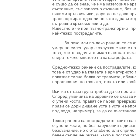
е също да се знае, че има категория нар
състояние, със запазено съзнание, без 
видими кръвоизливи, дори да не дава при
транспортират едва ли не като здрави хор
вътрешни кръвоизливи и др.
Известно е че при пътно-транспортно п
най-тежко пострадалите.
За леко или по-леко ранени се смятат т
умерено силен удар с охлузване или с п
това, което водачът е имал в автоаптечка
спират около мястото на катастрофата.
Средно-тежко ранени са пострадалите, к
това е от удар на главата в арматурното 
показват силна болка от травмите, обикн
наранявания по главата, тялото или кра
Всички от тази група трябва да се поста
Според уменията на здравите се оказва 
счупени кости, правят се първи превръзк
прави се дори дишане уста в уста и неп
под вода, например), за да се възстанов
Тежко ранени са пострадалите, които са 
счупени кости, но без нарушения в дишане
безсъзнание, но с отслабено или спряло
бавен сърдечен ритъм, както и пострада