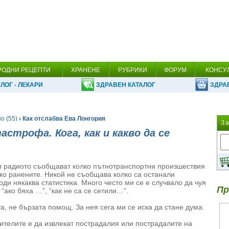
РОДНИ РЕЦЕПТИ
ХРАНЕНЕ
РУБРИКИ
ФОРУМ
КОНСУ
ЛОГ - ЛЕКАРИ
ЗДРАВЕН КАТАЛОГ
ЗДРА
о (55)
› Как отслабва Ева Лонгория
З
строфа. Кога, как и какво да се
 и радиото съобщават колко пътнотранспортни произшествия
жко ранените. Никой не съобщава колко са останали
оди някаква статистика. Много често ми се е случвало да чуя
Пр
“ако бяха …”, “как не са се сетили…”.
а, не бързата помощ. За нея сега ми се иска да стане дума.
сителите е да извлекат пострадалия или пострадалите на