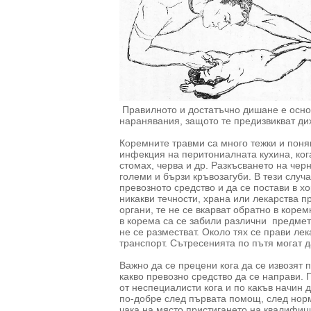
Правилното и достатъчно дишане е основ
наранявания, защото те предизвикват ди
Коремните травми са много тежки и поня
инфекция на перитониалната кухина, ког
стомах, черва и др. Разкъсването на чер
големи и бързи кръвозагуби. В тези случ
превозното средство и да се постави в х
никакви течности, храна или лекарства п
органи, те не се вкарват обратно в корем
в корема са се забили различни предмети
не се разместват. Около тях се прави ле
транспорт. Сътресенията по пътя могат 
Важно да се прецени кога да се извозят п
какво превозно средство да се направи.
от неспециалисти кога и по какъв начин 
по-добре след първата помощ, след нор
чака на място пристигането на квалифи