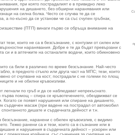
анявания, при която пострадалият е в привидно леко
нарушения на дишането, без обширни наранявания или
Со
знаци на силна болка. Често се случва те да се
а, а по-късно да се установи че са със счупен гръбнак,
роизшествие (ПТП) винаги първо се обръща внимание на
ези, които не са в безсъзнание, с контузии от силен или
п
овърхностни наранявания. Добре е те да бъдат превързани с
та си и в аптечките на останалите водачи, които обикновено
оито са били в различно по време безсъзнание. Най-често
табло, в предното стъкло или друга част на МПС; тези, които
овено от счупване на кост; пострадали с не големи по площ
йниците и не обилни кръвоизливи.
вят легнали по гръб и да се наблюдават непрекъснато.
и първа помощ – спира се кръвотечението, обездвижват се
и. Когато се появят нарушения или спиране на дишането,
ряк сърдечен масаж (при вадене на пострадал от автомобил
и спонтанното дишате и сърдечната дейност и т.н.
в безсъзнание, наранени с обилен кръвоизлив, с видимо
то. Тежко ранени са и тези, които са в съзнание или в
 дишане и нарушения в сърдечната дейност – ускорен или
ли с премазани крайници, със съмнения за счупване на