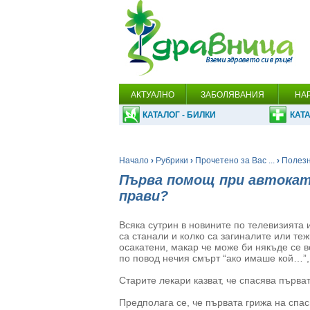
АКТУАЛНО
ЗАБОЛЯВАНИЯ
НА
КАТАЛОГ - БИЛКИ
КАТА
Начало
›
Рубрики
›
Прочетено за Вас ...
›
Полезн
Първа помощ при автоката
прави?
Всяка сутрин в новините по телевизията
са станали и колко са загиналите или те
осакатени, макар че може би някъде се в
по повод нечия смърт “ако имаше кой…”, 
Старите лекари казват, че спасява първат
Предполага се, че първата грижа на спа