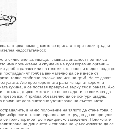
ната първа помощ, която се прилага и при тежки гръдни
хателна недостатъчност.
кога силно впечатляващи. Главната опасност при тях са
ато има проникване и спукване на кухи коремни органи –
ния дроб и далака или на големи кръвоносни съдове води до
ай пострадалият трябва внимателно да се изнесе от
оризонтално стабилно положение или на гръб. Не се дават
рез устата. Ако през коремната рана изпаднат коремни
ната кухина, а се поставя превръзка върху тях и раната. Ако
 – стъкла, дърво, метали, те не се вадят и се внимава да
ка превръзка. И трябва обезателно да се осигури щадящ
да причинят допълнително утежняване на състоянието.
острадалите, в какво положение на тялото да стане това, с
 При изброените тежки наранявания е трудно да се прецени
да се транспортират до медицинско заведение. Понякога е
мализиране на дишането и спиране на кръвоизливите да се
цираната помощ.