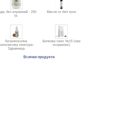
да, без алуминий - 250
Масло от бял трън
гр.
Безалкохолна
Билкова смес №15 (при
рополисова тинктура -
псориазис)
Здравница
Всички продукти