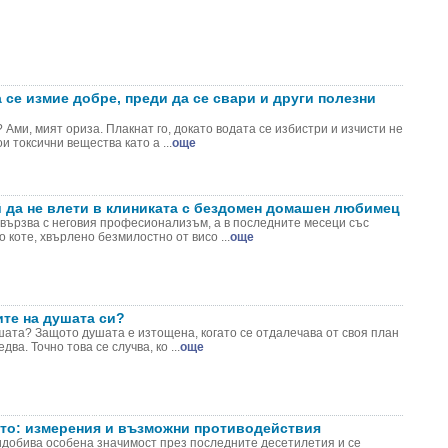
 се измие добре, преди да се свари и други полезни
 Ами, мият ориза. Плакнат го, докато водата се избистри и изчисти не
и токсични вещества като а ...
още
й да не влети в клиниката с бездомен домашен любимец
свързва с неговия професионализъм, а в последните месеци със
 коте, хвърлено безмилостно от висо ...
още
ите на душата си?
шата? Защото душата е изтощена, когато се отдалечава от своя план
два. Точно това се случва, ко ...
още
ото: измерения и възможни противодействия
идобива особена значимост през последните десетилетия и се