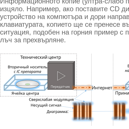
Информационното копие (ултра-слабо п
изцяло. Например, ако поставите CD д
устройство на компютъра и дори напра
клавиатурата, копието ще се пренесе въ
ситуация, подобен на горния пример с 
лъч за прехвърляне.