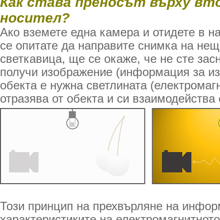
Как става преносът върху вт
носител?
Ако вземете една камера и отидете в н
се опитате да направите снимка на нещ
светкавица, ще се окаже, че не сте зас
получи изображение (информация за из
обекта е нужна светлината (електромагн
отразява от обекта и си взаимодейства 
Този принцип на прехвърляне на инфор
характеристиките на електромагнитното