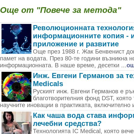
Още от "Повече за метода"
Революционната технологи
информационните копия - 
приложение и развитие
Още през 1988 г. Жак Бенвенист до
памет на водата. През 80-те години възникна 
информационната. В наше време, десетки ...
о
Инж. Евгени Германов за те
Medicals
Руският инж. Евгени Германов е ръ
благотворителния фонд DST, която 
научните иновации в практиката, включително и 
Как чаша вода става инфор
лечебни средства?
Технологията IC Medical, която вече