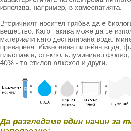
използва, например, в хомеопатията.
Вторичният носител трябва да е биолог
вещество. Като такива може да се изп
материали като дестилирана вода, мин
преварена обикновена питейна вода, ф
пластмаса, стъкло, алуминиево фолио, 
40% - та етилов алкохол и други.
Да разгледаме един начин за т
използване: