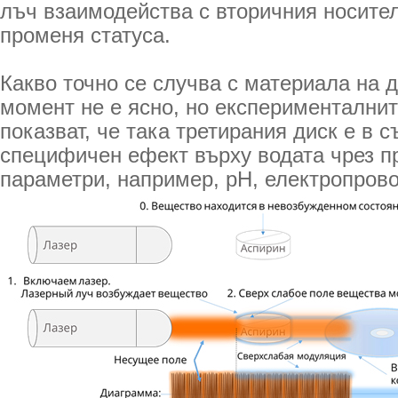
лъч взаимодейства с вторичния носител
променя статуса.
Какво точно се случва с материала на 
момент не е ясно, но експерименталнит
показват, че така третирания диск е в 
специфичен ефект върху водата чрез п
параметри, например, рН, електропрово