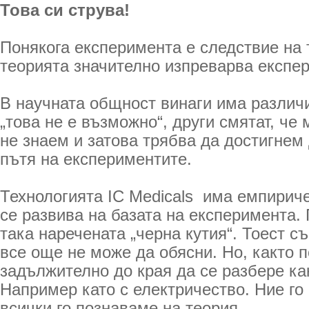
Това си струва!
Понякога експеримента е следствие на 
теорията значително изпреварва експе
В научната общност винаги има различ
„това не е възможно“, други смятат, че
не знаем и затова трябва да достигнем 
пътя на експериментите.
Технологията IC Medicals има емпириче
се развива на базата на експеримента. 
така наречената „черна кутия“. Тоест с
все още не може да обясни. Но, както п
задължително до края да се разбере ка
Например като с електричество. Ние го
всички го познаваме на теория.