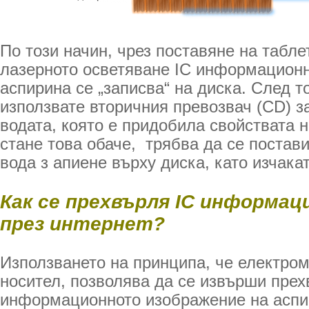
По този начин, чрез поставяне на табле
лазерното осветяване IC информационн
аспирина се „записва“ на диска. След т
използвате вторичния превозвач (CD) з
водата, която е придобила свойствата н
стане това обаче, трябва да се постав
вода з апиене върху диска, като изчака
Как се прехвърля IC информац
през интернет?
Използването на принципа, че електром
носител, позволява да се извърши прех
информационното изображение на аспи