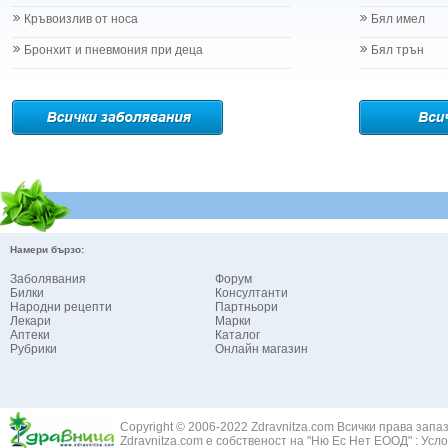
Кръвоизлив от носа
Бял имел
Бронхит и пневмония при деца
Бял трън
Намери бързо:
Заболявания
Форум
Билки
Консултанти
Народни рецепти
Партньори
Лекари
Марки
Аптеки
Каталог
Рубрики
Онлайн магазин
Copyright © 2006-2022 Zdravnitza.com Всички права запа
Zdravnitza.com е собственост на "Ню Ес Нет ЕООД" :
Усло