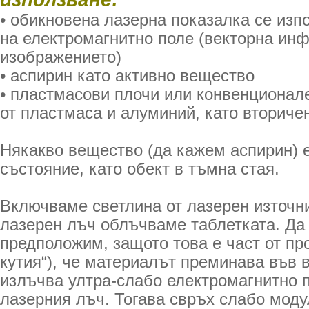
• обикновена лазерна показалка се изпо
на електромагнитно поле (векторна ин
изображението)
• аспирин като активно вещество
• пластмасови плочи или конвенционал
от пластмаса и алуминий, като вториче
Някакво вещество (да кажем аспирин) 
състояние, като обект в тъмна стая.
Включваме светлина от лазерен източн
лазерен лъч облъчваме таблетката. Да
предположим, защото това е част от пр
кутия“), че материалът преминава във 
излъчва ултра-слабо електромагнитно п
лазерния лъч. Тогава свръх слабо мод