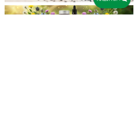
Последвайте ни във Facebook
Бюлетин
Категории
Информация