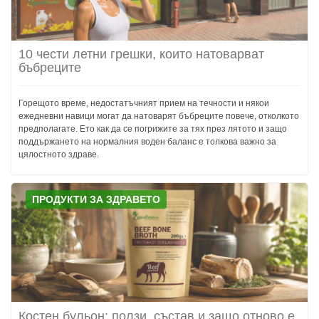
10 чести летни грешки, които натоварват
бъбреците
Горещото време, недостатъчният прием на течности и някои
ежедневни навици могат да натоварят бъбреците повече, отколкото
предполагате. Ето как да се погрижите за тях през лятото и защо
поддържането на нормалния воден баланс е толкова важно за
цялостното здраве.
ПРОДУКТИ ЗА ЗДРАВЕТО
Костен бульон: ползи, състав и защо отново е