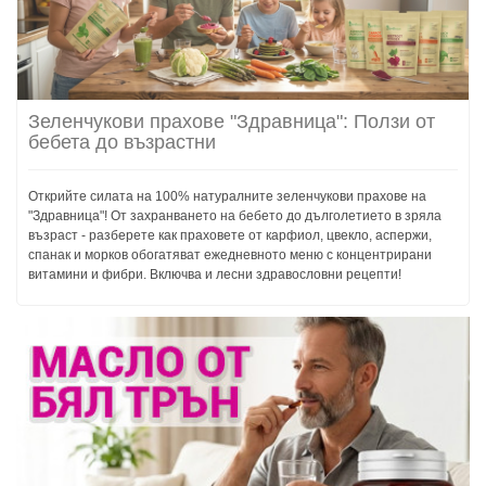
Зеленчукови прахове "Здравница": Ползи от
бебета до възрастни
Открийте силата на 100% натуралните зеленчукови прахове на
"Здравница"! От захранването на бебето до дълголетието в зряла
възраст - разберете как праховете от карфиол, цвекло, аспержи,
спанак и морков обогатяват ежедневното меню с концентрирани
витамини и фибри. Включва и лесни здравословни рецепти!