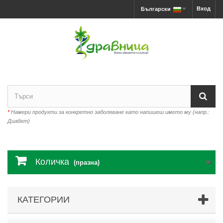
Вход
Български
*
Намери продукти за конкретно заболяване като напишеш името му (напр.:
Диабет)
Количка
(празна)
КАТЕГОРИИ