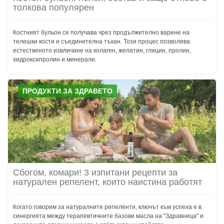
толкова популярен
Костният бульон се получава чрез продължително варене на
телешки кости и съединителна тъкан. Този процес позволява
естественото извличане на колаген, желатин, глицин, пролин,
хидроксипролин и минерали.
ПРОДУКТИ ЗА ЗДРАВЕТО
Сбогом, комари! 3 изпитани рецепти за
натурален репелент, които наистина работят
Когато говорим за натуралните репеленти, ключът към успеха е в
синергията между терапевтичните базови масла на "Здравница" и