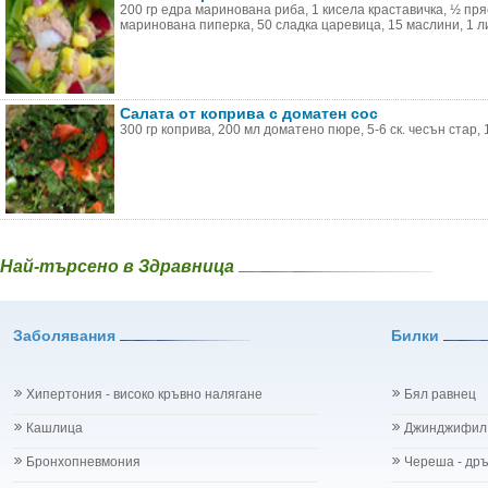
200 гр едра маринована риба, 1 кисела краставичка, ½ пр
маринована пиперка, 50 сладка царевица, 15 маслини, 1 ли
Салата от коприва с доматен сос
300 гр коприва, 200 мл доматено пюре, 5-6 ск. чесън стар, 1
Най-търсено в Здравница
Заболявания
Билки
Хипертония - високо кръвно налягане
Бял равнец
Кашлица
Джинджифил
Бронхопневмония
Череша - др