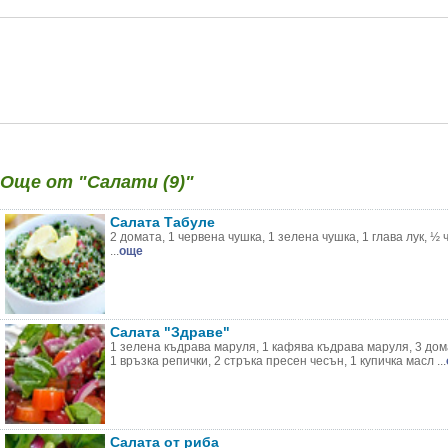
Още от "Салати (9)"
Салата Табуле
2 домата, 1 червена чушка, 1 зелена чушка, 1 глава лук, ½ 
...
още
Салата "Здраве"
1 зелена къдрава маруля, 1 кафява къдрава маруля, 3 дома
1 връзка репички, 2 стръка пресен чесън, 1 купичка масл ...
Салата от риба