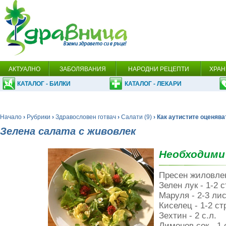
АКТУАЛНО
ЗАБОЛЯВАНИЯ
НАРОДНИ РЕЦЕПТИ
ХРАН
КАТАЛОГ - БИЛКИ
КАТАЛОГ - ЛЕКАРИ
Начало
›
Рубрики
›
Здравословен готвач
›
Салати (9)
› Как аутистите оценява
Зелена салата с живовлек
Необходими
Пресен жиловлек 
Зелен лук - 1-2 
Маруля - 2-3 ли
Киселец - 1-2 ст
Зехтин - 2 с.л.
Лимонов сок - 1 