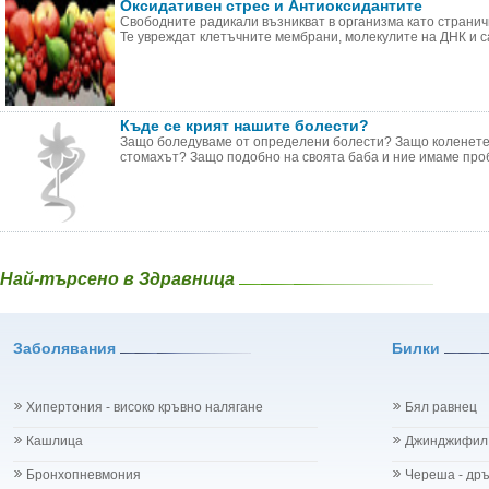
Оксидативен стрес и Антиоксидантите
Свободните радикали възникват в организма като страни
Те увреждат клетъчните мембрани, молекулите на ДНК и са 
Къде се крият нашите болести?
Защо боледуваме от определени болести? Защо коленете с
стомахът? Защо подобно на своята баба и ние имаме пробл
Най-търсено в Здравница
Заболявания
Билки
Хипертония - високо кръвно налягане
Бял равнец
Кашлица
Джинджифил
Бронхопневмония
Череша - др