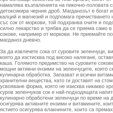
намалява възпаленията на пикочно-половата с
детоксикира черния дроб. Магданозът е богат и
калций и магнезий и подпомага пречистването 
със сок от моркови, той подхранва очите и под
силно лекарство и трябва да се приема само в
сокове, например от моркови.
Не приемайте пов
магданоз дневно.
За да извлечете сока от суровите зеленчуци, в
която да изстисква под високо налягане, остав
каша. Голямото предимство на суровите сокове
мощни активни ензими на зеленчуците, които с
кулинарна обработка. Запазват и всички витам
хранителни вещества, като ги доставят на стом
усвояване форма, която не изисква никакво х
суров зеленчуков сок е най-подходящата напитк
кулинарно обработени зеленчуци по време на 
осигурява активните ензими и витамините, коит
ястието осигурява влакнините, които са премах