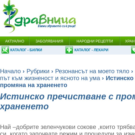
АКТУАЛНО
ЗАБОЛЯВАНИЯ
НАРОДНИ РЕЦЕПТИ
ХРАН
КАТАЛОГ - БИЛКИ
КАТАЛОГ - ЛЕКАРИ
Начало
›
Рубрики
›
Резонансът на моето тяло
›
път към жизненост и ясното на ума
› Истинско
промяна на храненето
Истинско пречистване с про
храненето
Най –добрите зеленчукови сокове ,които трябв
си, когато започвате режим и процедури за изч