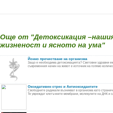
Още от "Детоксикация –наши
жизненост и ясното на ума"
Йонно пречистване на организма
Защо е необходима детоксикацията? Световни здравни ек
съвременния начин на живот е източник на голямо количест
Оксидативен стрес и Антиоксидантите
Свободните радикали възникват в организма като страни
Те увреждат клетъчните мембрани, молекулите на ДНК и са 