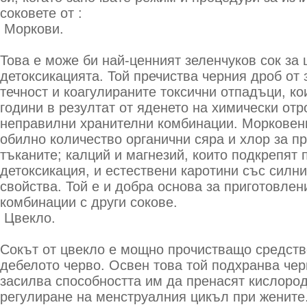
соковете от :
Моркови.
Това е може би най-ценният зеленчуков сок за 
детоксикацията. Той пречиства черния дроб от
течност и коагулираните токсични отпадъци, ко
години в резултат от яденето на химически отр
неправилни хранителни комбинации. Морковени
обилно количество органични сяра и хлор за п
тъканите; калций и магнезий, които подкрепят 
детоксикация, и естествени каротини със силн
свойства. Той е и добра основа за приготовле
комбинации с други сокове.
Цвекло.
Сокът от цвекло е мощно прочистващо средств
дебелото черво. Освен това той подхранва чер
засилва способността им да пренасят кислород
регулиране на менструалния цикъл при жените.