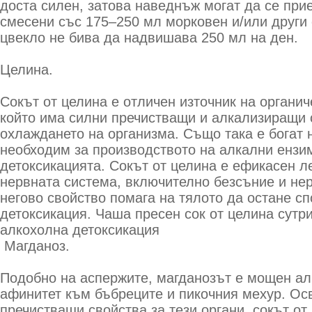
доста силен, затова наведнъж могат да се при
смесени със 175–250 мл морковен и/или други с
цвекло не бива да надвишава 250 мл на ден.
Целина.
Сокът от целина е отличен източник на органич
който има силни пречистващи и алкализиращи 
охлаждането на организма. Също така е богат н
необходим за производството на алкални ензим
детоксикацията. Сокът от целина е ефикасен л
нервната система, включително безсъние и не
негово свойство помага на тялото да остане с
детоксикация. Чаша пресен сок от целина сутр
алкохолна детоксикация
Магданоз.
Подобно на аспержите, магданозът е мощен ал
афинитет към бъбреците и пикочния мехур. Ос
пречистващи свойства за тези органи, сокът от