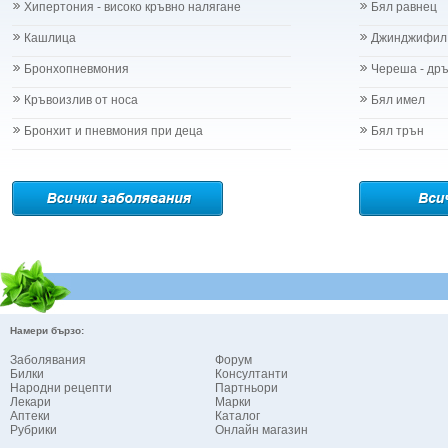
Хипертония - високо кръвно налягане
Бял равнец
Кашлица
Джинджифил
Бронхопневмония
Череша - др
Кръвоизлив от носа
Бял имел
Бронхит и пневмония при деца
Бял трън
Намери бързо:
Заболявания
Форум
Билки
Консултанти
Народни рецепти
Партньори
Лекари
Марки
Аптеки
Каталог
Рубрики
Онлайн магазин