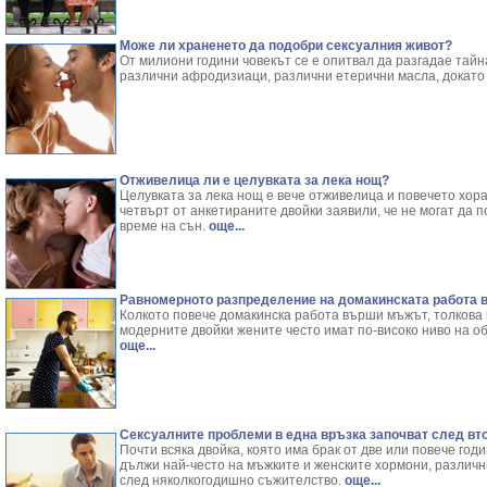
Може ли храненето да подобри сексуалния живот?
От милиони години човекът се е опитвал да разгадае тайн
различни афродизиаци, различни етерични масла, докато с
Отживелица ли е целувката за лека нощ?
Целувката за лека нощ е вече отживелица и повечето хора
четвърт от анкетираните двойки заявили, че не могат да п
време на сън.
още...
Равномерното разпределение на домакинската работа 
Колкото повече домакинска работа върши мъжът, толкова 
модерните двойки жените често имат по-високо ниво на о
още...
Сексуалните проблеми в една връзка започват след вт
Почти всяка двойка, която има брак от две или повече год
дължи най-често на мъжките и женските хормони, различни
след няколкогодишно съжителство.
още...