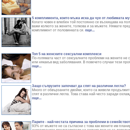
5 комплимента, които мъжа иска да чуе от любимата му
Когато човек е влюбен той постоянно се възхищава на поло
важи колкото за жените, толкова и за мъжете. Нямате пред
комплимент от половинката си.
още...
Топ 5 на женските сексуални комплекси
По-голямата част от сексуалните проблеми на жените не
или някакъв вид заболявания. В повечето случаи тези про
още...
Защо съпрузите започват да спят на различни легла?
Много от обвързаните двойки, които са живели продължит
спят в различни легла. Това става най-често заради охла
още...
Парите - най-честата причина за проблеми в семейство
93% от мъжете не са съгласни с това как жените им плани