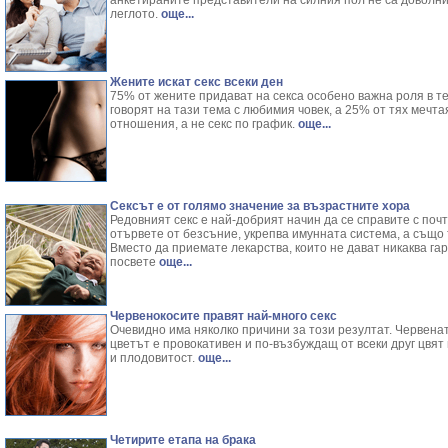
анкетираните представители на силния пол не са доволни
леглото.
още...
Жените искат секс всеки ден
75% от жените придават на секса особено важна роля в те
говорят на тази тема с любимия човек, а 25% от тях мечт
отношения, а не секс по график.
още...
Сексът е от голямо значение за възрастните хора
Редовният секс е най-добрият начин да се справите с почт
отървете от безсъние, укрепва имунната система, а също
Вместо да приемате лекарства, които не дават никаква га
посвете
още...
Червенокосите правят най-много секс
Очевидно има няколко причини за този резултат. Червената
цветът е провокативен и по-възбуждащ от всеки друг цвя
и плодовитост.
още...
Четирите етапа на брака