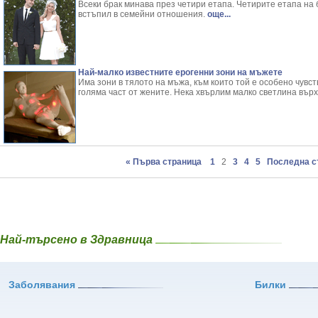
Всеки брак минава през четири етапа. Четирите етапа на б
встъпил в семейни отношения.
още...
Най-малко известните ерогенни зони на мъжете
Има зони в тялото на мъжа, към които той е особено чувст
голяма част от жените. Нека хвърлим малко светлина върх
« Първа страница
1
2
3
4
5
Последна с
Най-търсено в Здравница
Заболявания
Билки