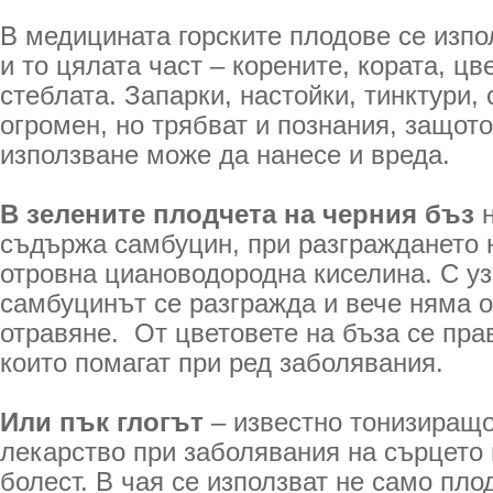
В медицината горските плодове се изпо
и то цялата част – корените, кората, цв
стеблата. Запарки, настойки, тинктури, 
огромен, но трябват и познания, защот
използване може да нанесе и вреда.
В зелените плодчета на черния бъз
н
съдържа самбуцин, при разграждането н
отровна циановодородна киселина. С у
самбуцинът се разгражда и вече няма о
отравяне. От цветовете на бъза се прав
които помагат при ред заболявания.
Или пък глогът
– известно тонизиращ
лекарство при заболявания на сърцето
болест. В чая се използват не само плод