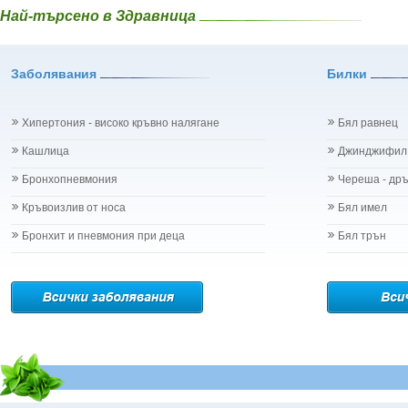
Най-търсено в Здравница
Заболявания
Билки
Хипертония - високо кръвно налягане
Бял равнец
Кашлица
Джинджифил
Бронхопневмония
Череша - др
Кръвоизлив от носа
Бял имел
Бронхит и пневмония при деца
Бял трън