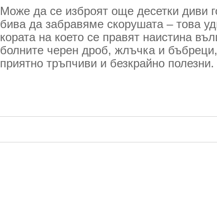
Може да се изброят още десетки диви г
бива да забравяме скорушата – това уд
кората на което се правят наистина въ
болните черен дроб, жлъчка и бъбреци,
приятно тръпчиви и безкрайно полезни.