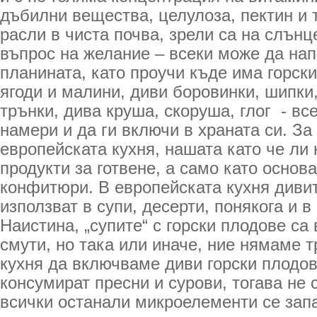
дъбилни вещества, целулоза, пектин и т
расли в чиста почва, зрели са на слънц
въпрос на желание – всеки може да нап
планината, като проучи къде има горск
ягоди и малини, диви боровинки, шипки,
трънки, дива круша, скоруша, глог - вс
намери и да ги включи в храната си. За
европейската кухня, нашата като че ли 
продукти за готвене, а само като основа
конфитюри. В европейската кухня дивит
използват в супи, десерти, понякога и в
Наистина, „супите“ с горски плодове са
смути, но така или иначе, ние нямаме 
кухня да включваме диви горски плодов
консумират пресни и сурови, тогава не 
всички останали микроелементи се запа