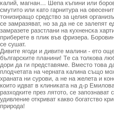
калий, магнан… Шепа къпини или боров
смутито или като гарнитура на овесенит
тонизиращо средство за целия организ
се замразяват, но за да не се залепят ед
замразете разстлани на кухненска харти
приберете в плик във фризера. Боровин
се сушат.
Дивите ягоди и дивите малини - ето ощ
българските планини! Те са толкова лю
дори да ги представяме. Вместо това д
плодчетата на черната калина също мо
храната ни сурови, а не на желета и ко
които идват в клиниката на д-р Емилова
разходките през лятото, се запознават 
удивление откриват какво богатство кр
природа!