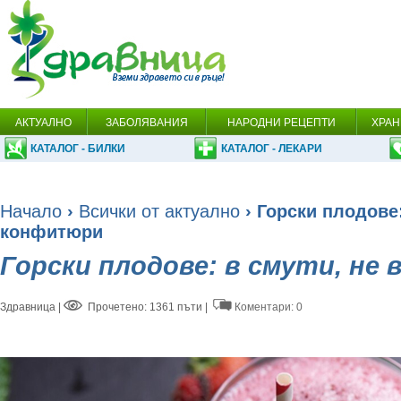
АКТУАЛНО
ЗАБОЛЯВАНИЯ
НАРОДНИ РЕЦЕПТИ
ХРАН
КАТАЛОГ - БИЛКИ
КАТАЛОГ - ЛЕКАРИ
Начало
›
Всички от актуално
› Горски плодове:
конфитюри
Горски плодове: в смути, не
Здравница
|
Прочетено: 1361 пъти |
Коментари: 0