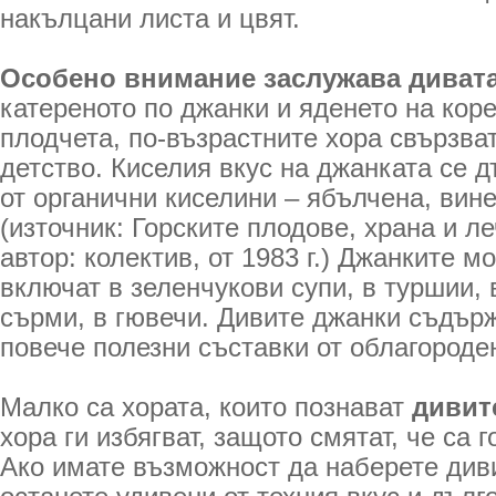
накълцани листа и цвят.
Особено внимание заслужава дивата
катереното по джанки и яденето на коре
плодчета, по-възрастните хора свързва
детство. Киселия вкус на джанката се 
от органични киселини – ябълчена, ви
(източник: Горските плодове, храна и л
автор: колектив, от 1983 г.) Джанките м
включат в зеленчукови супи, в туршии, 
сърми, в гювечи. Дивите джанки съдърж
повече полезни съставки от облагороде
Малко са хората, които познават
дивит
хора ги избягват, защото смятат, че са г
Ако имате възможност да наберете див