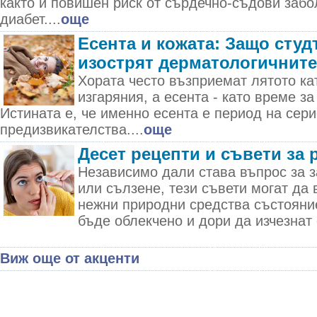
както и повишен риск от сърдечно-съдови забо
диабет....
още
Есента и кожата: Защо студ
изострят дерматологичнит
Хората често възприемат лятото ка
изгаряния, а есента - като време за
Истината е, че именно есента е период на сер
предизвикателства....
още
Десет рецепти и съвети за 
Независимо дали става въпрос за з
или сълзене, тези съвети могат да 
нежни природни средства състояни
бъде облекчено и дори да изчезнат 
Виж още от акценти