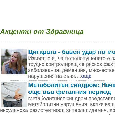
Акценти от Здравница
Цигарата - бавен удар по м
Известно е, че тютюнопушенето е в
трудно контролиращ се рисков фак
заболявания, деменция, множестве
нарушения на съня....
още
Метаболитен синдром: Нача
още във феталния период
Метаболитният синдром представля
метаболитни нарушения, включващ
инсулинова резистентност, хиперлипидемия, а