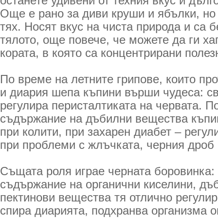
останете удивени от техния вкус и дълг
Още е рано за диви круши и ябълки, но
тях. Носят вкус на чиста природа и са 
тялото, още повече, че можете да ги ха
кората, в която са концентрирани поле
По време на летните грипове, които пр
и диария шепа къпини върши чудеса: с
регулира перисталтиката на червата. П
съдържание на дъбилни вещества къпи
при колити, при захарен диабет – регул
при проблеми с жлъчката, черния дроб 
Същата роля играе черната боровинка: 
съдържание на органични киселини, дъб
пектинови вещества тя отлично регули
спира диарията, подхранва организма о