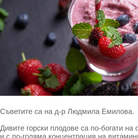
Съветите са на д-р Людмила Емилова.
Дивите горски плодове са по-богати на 
и с по-голяма концентрация на витамин