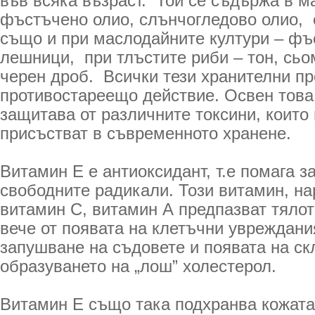
във всяка възраст. Той се съдържа в ма
фъстъчено олио, слънчогледово олио, о
също и при маслодайните култури – фъ
лешници, при тлъстите риби – тон, сьо
черен дроб. Всички тези хранителни п
противостареещо действие. Освен това
защитава от различните токсини, които 
присъстват в съвременното хранене.
Витамин Е е антиоксидант, т.е помага з
свободните радикали. Този витамин, на
витамин С, витамин А предпазват тялото
вече от появата на клетъчни увреждани
запушване на съдовете и появата на скл
образуването на „лош” холестерол.
Витамин Е също така подхранва кожата