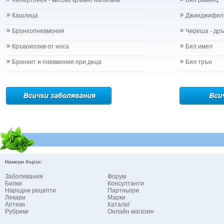
Хипертония - високо кръвно налягане
Бял равнец
Кашлица
Джинджифил
Бронхопневмония
Череша - др
Кръвоизлив от носа
Бял имел
Бронхит и пневмония при деца
Бял трън
Намери бързо:
Заболявания
Форум
Билки
Консултанти
Народни рецепти
Партньори
Лекари
Марки
Аптеки
Каталог
Рубрики
Онлайн магазин