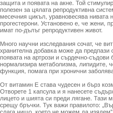
защита и появата на акне. Той стимули
полезен за цялата репродуктивна систе
месечния цикъл, уравновесява нивата н
прогестерони. Установено е, че жени, 
имат по-дълъг репродуктивен живот.
Много научни изследвания сочат, че ви
хранителна добавка може да предпази о
появата на артрози и сърдечно-съдови 
нормализира метаболизма, липидите, 
функция, помага при хронични заболява
От витамин Е става чудесен и бърз коз
Отворете 1 капсула и я нанесете съдър
лицето и шията си преди лягане. Тази 
срещу бръчки. Тук важи правилото: „Въ
слага нищо, което не можем да изядем”