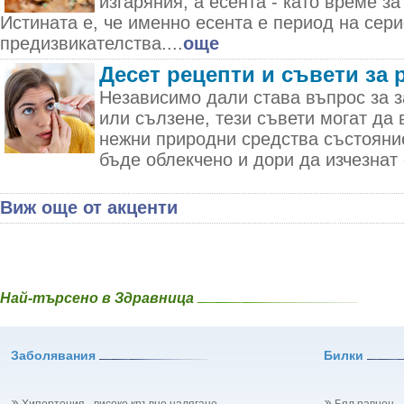
изгаряния, а есента - като време за
Истината е, че именно есента е период на сер
предизвикателства....
още
Десет рецепти и съвети за 
Независимо дали става въпрос за з
или сълзене, тези съвети могат да 
нежни природни средства състояни
бъде облекчено и дори да изчезнат 
Виж още от акценти
Най-търсено в Здравница
Заболявания
Билки