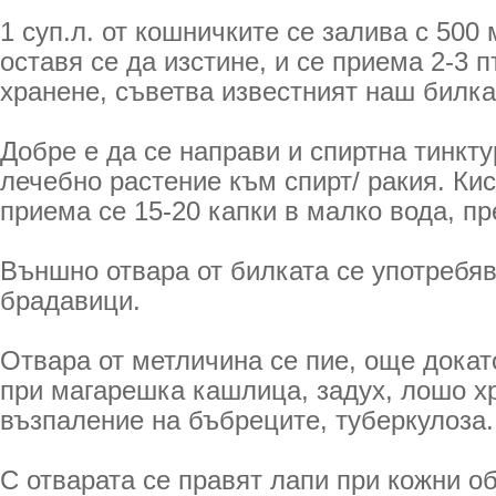
1 суп.л. от кошничките се залива с 500 
оставя се да изстине, и се приема 2-3 
хранене, съветва известният наш билка
Добре е да се направи и спиртна тинктур
лечебно растение към спирт/ ракия. Кис
приема се 15-20 капки в малко вода, пр
Външно отвара от билката се употребяв
брадавици.
Отвара от метличина се пие, още докато
при магарешка кашлица, задух, лошо х
възпаление на бъбреците, туберкулоза.
С отварата се правят лапи при кожни об