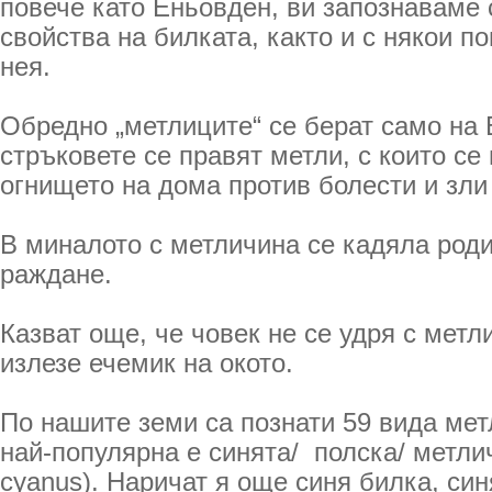
повече като Еньовден, ви запознаваме 
свойства на билката, както и с някои п
нея.
Обредно „метлиците“ се берат само на 
стръковете се правят метли, с които се
огнището на дома против болести и зли
В миналото с метличина се кадяла роди
раждане.
Казват още, че човек не се удря с мет
излезе ечемик на окото.
По нашите земи са познати 59 вида мет
най-популярна е синята/ полска/ метли
cyanus). Наричат я още синя билка, син