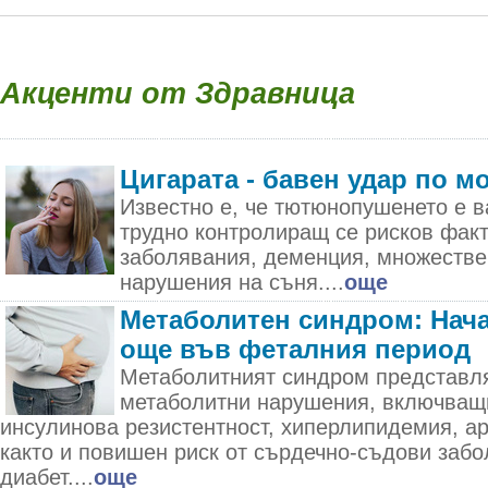
Акценти от Здравница
Цигарата - бавен удар по м
Известно е, че тютюнопушенето е в
трудно контролиращ се рисков фак
заболявания, деменция, множестве
нарушения на съня....
още
Метаболитен синдром: Нача
още във феталния период
Метаболитният синдром представля
метаболитни нарушения, включващ
инсулинова резистентност, хиперлипидемия, а
както и повишен риск от сърдечно-съдови забо
диабет....
още