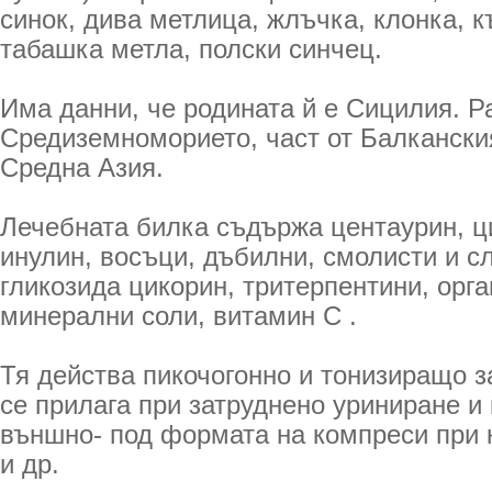
синок, дива метлица, жлъчка, клонка, к
табашка метла, полски синчец.
Има данни, че родината й е Сицилия. Р
Средиземноморието, част от Балкански
Средна Азия.
Лечебната билка съдържа центаурин, ц
инулин, восъци, дъбилни, смолисти и с
гликозида цикорин, тритерпентини, орг
минерални соли, витамин С .
Тя действа пикочогонно и тонизиращо з
се прилага при затруднено уриниране и 
външно- под формата на компреси при 
и др.