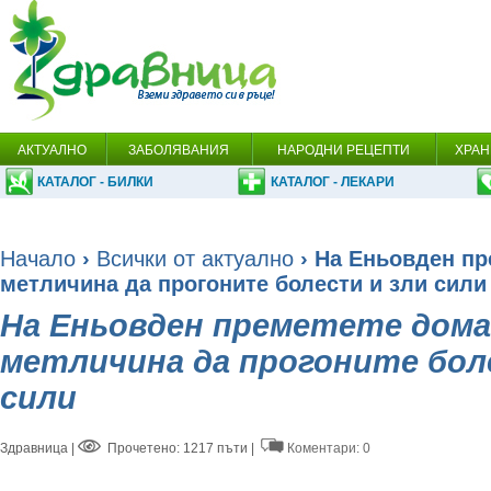
АКТУАЛНО
ЗАБОЛЯВАНИЯ
НАРОДНИ РЕЦЕПТИ
ХРАН
КАТАЛОГ - БИЛКИ
КАТАЛОГ - ЛЕКАРИ
Начало
›
Всички от актуално
› На Еньовден пр
метличина да прогоните болести и зли сили
На Еньовден преметете дома 
метличина да прогоните бол
сили
Здравница
|
Прочетено: 1217 пъти |
Коментари: 0