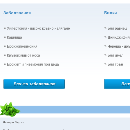
Заболявания
Билки
Хипертония - високо кръвно налягане
Бял равнец
Кашлица
Джинджифил
Бронхопневмония
Череша - др
Кръвоизлив от носа
Бял имел
Бронхит и пневмония при деца
Бял трън
Намери бързо: