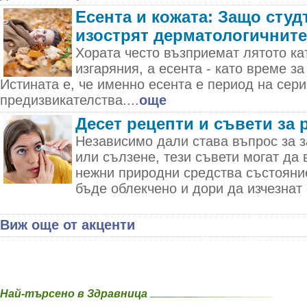
Есента и кожата: Защо студ
изострят дерматологичнит
Хората често възприемат лятото ка
изгаряния, а есента - като време за
Истината е, че именно есента е период на сер
предизвикателства....
още
Десет рецепти и съвети за 
Независимо дали става въпрос за з
или сълзене, тези съвети могат да 
нежни природни средства състояни
бъде облекчено и дори да изчезнат 
Виж още от акценти
Най-търсено в Здравница