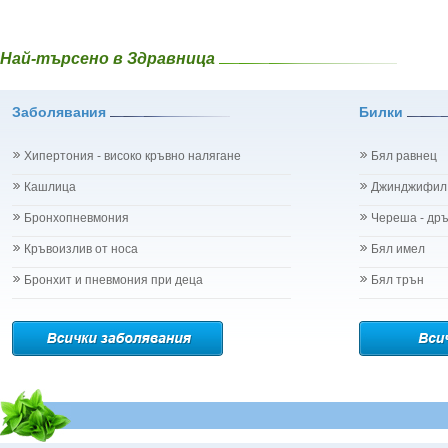
Най-търсено в Здравница
Заболявания
Билки
Хипертония - високо кръвно налягане
Бял равнец
Кашлица
Джинджифил
Бронхопневмония
Череша - др
Кръвоизлив от носа
Бял имел
Бронхит и пневмония при деца
Бял трън