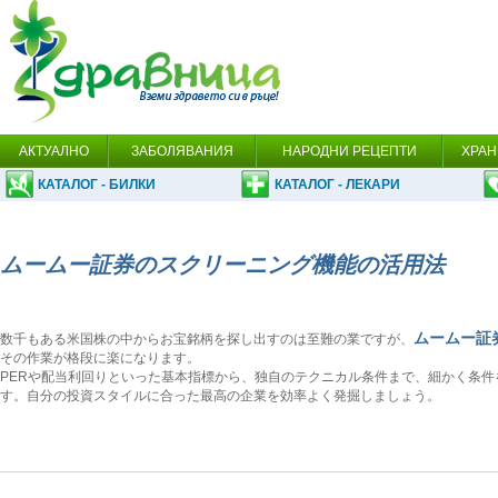
АКТУАЛНО
ЗАБОЛЯВАНИЯ
НАРОДНИ РЕЦЕПТИ
ХРАН
КАТАЛОГ - БИЛКИ
КАТАЛОГ - ЛЕКАРИ
ムームー証券のスクリーニング機能の活用法
ムームー証
数千もある米国株の中からお宝銘柄を探し出すのは至難の業ですが、
その作業が格段に楽になります。
PERや配当利回りといった基本指標から、独自のテクニカル条件まで、細かく条
す。自分の投資スタイルに合った最高の企業を効率よく発掘しましょう。