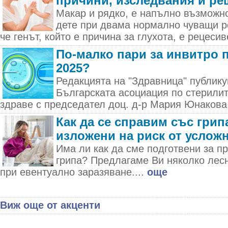
причини, изследвания и ре
Макар и рядко, е напълно възможно
дете при двама нормално чуващи р
че генът, който е причина за глухота, е рецесив
По-малко пари за инвитро 
2025?
Редакцията на "Здравница" публик
Българската асоциация по стерилит
здраве с председател доц. д-р Мария Юнакова.
Как да се справим със грипа
изложени на риск от услож
Има ли как да сме подготвени за п
грипа? Предлагаме Ви няколко лес
при евентуално заразяване....
още
Виж още от акценти