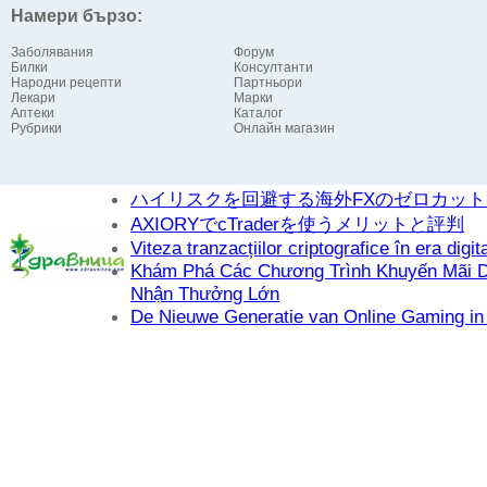
Намери бързо:
Заболявания
Форум
Билки
Консултанти
Народни рецепти
Партньори
Лекари
Марки
Аптеки
Каталог
Рубрики
Онлайн магазин
ハイリスクを回避する海外FXのゼロカッ
AXIORYでcTraderを使うメリットと評判
Viteza tranzacțiilor criptografice în era digit
Khám Phá Các Chương Trình Khuyến Mãi D
Nhận Thưởng Lớn
De Nieuwe Generatie van Online Gaming in 