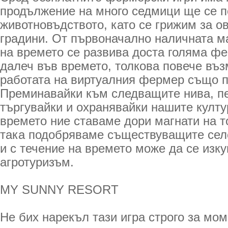
продължение на много седмици ще се п
животновъдството, като се грижим за о
градини. От първоначално наличната м
на времето се развива доста голяма фе
далеч във времето, толкова повече въз
работата на виртуалния фермер също п
Преминавайки към следващите нива, пе
търгувайки и охранявайки нашите култу
времето ние ставаме дори магнати на т
така подобряваме съществуващите сел
и с течение на времето може да се изк
агротуризъм.
MY SUNNY RESORT
Не бих нарекъл тази игра строго за мом