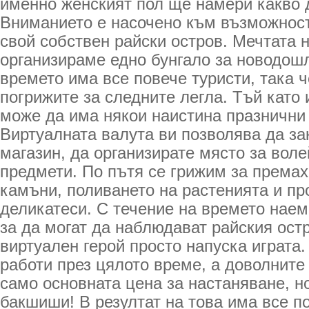
именно женският пол ще намери какво д
Вниманието е насочено към възможност
свой собствен райски остров. Мечтата н
организираме едно бунгало за новодошл
времето има все повече туристи, така ч
погрижите за следните легла. Тъй като 
може да има някои наистина празнични
Виртуалната валута ви позволява да за
магазин, да организирате място за воле
предмети. По пътя се грижим за премах
камъни, поливането на растенията и пр
деликатеси. С течение на времето нае
за да могат да наблюдават райския остр
виртуален герой просто напуска играта.
работи през цялото време, а доволните
само основната цена за настаняване, н
бакшиши! В резултат на това има все 