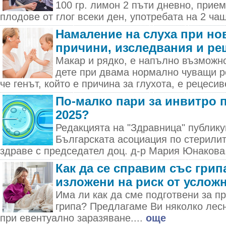
100 гр. лимон 2 пъти дневно, прием
плодове от глог всеки ден, употребата на 2 ча
Намаление на слуха при но
причини, изследвания и ре
Макар и рядко, е напълно възможно
дете при двама нормално чуващи р
че генът, който е причина за глухота, е рецесив
По-малко пари за инвитро 
2025?
Редакцията на "Здравница" публик
Българската асоциация по стерилит
здраве с председател доц. д-р Мария Юнакова.
Как да се справим със грипа
изложени на риск от услож
Има ли как да сме подготвени за п
грипа? Предлагаме Ви няколко лес
при евентуално заразяване....
още