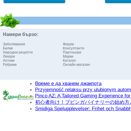
Намери бързо:
Заболявания
Форум
Билки
Консултанти
Народни рецепти
Партньори
Лекари
Марки
Аптеки
Каталог
Рубрики
Онлайн магазин
Време е да хванем джакпота
Przyjemność relaksu przy ulubionym autom
Pinco AZ: A Tailored Gaming Experience for
初心者向け！ブビンガバイナリーの始め方
Smidiga Spelupplevelser: Frihet och Snabb