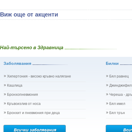
Виж още от акценти
Най-търсено в Здравница
Заболявания
Билки
Хипертония - високо кръвно налягане
Бял равнец
Кашлица
Джинджифил
Бронхопневмония
Череша - др
Кръвоизлив от носа
Бял имел
Бронхит и пневмония при деца
Бял трън