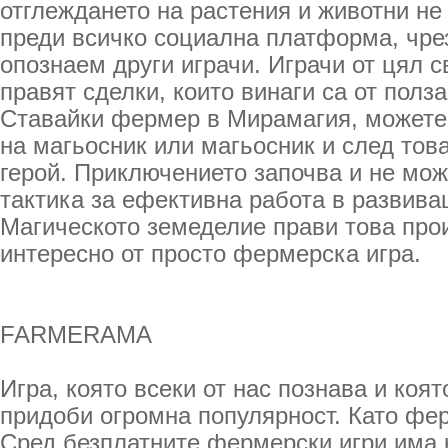
отглеждането на растения и животни не 
преди всичко социална платформа, чре
опознаем други играчи. Играчи от цял с
правят сделки, които винаги са от полза
Ставайки фермер в Мирамагия, можете 
на магьосник или магьосник и след тов
герой. Приключението започва и не мож
тактика за ефективна работа в развив
Магическото земеделие прави това про
интересно от просто фермерска игра.
FARMERAMA
Игра, която всеки от нас познава и коя
придоби огромна популярност. Като фе
Сред безплатните фермерски игри има 