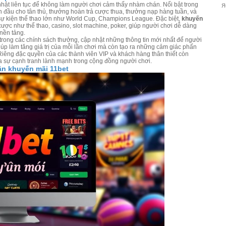
hật liên tục để không làm người chơi cảm thấy nhàm chán. Nổi bật trong
Я
n đầu cho tân thủ, thưởng hoàn trả cược thua, thưởng nạp hàng tuần, và
sự kiện thể thao lớn như World Cup, Champions League. Đặc biệt,
khuyến
ược như thể thao, casino, slot machine, poker, giúp người chơi dễ dàng
nền tảng.
trong các chính sách thưởng, cập nhật những thông tin mới nhất để người
úp làm tăng giá trị của mỗi lần chơi mà còn tạo ra những cảm giác phấn
iêng đặc quyền của các thành viên VIP và khách hàng thân thiết còn
a sự cạnh tranh lành mạnh trong cộng đồng người chơi.
ận khuyến mãi 11bet