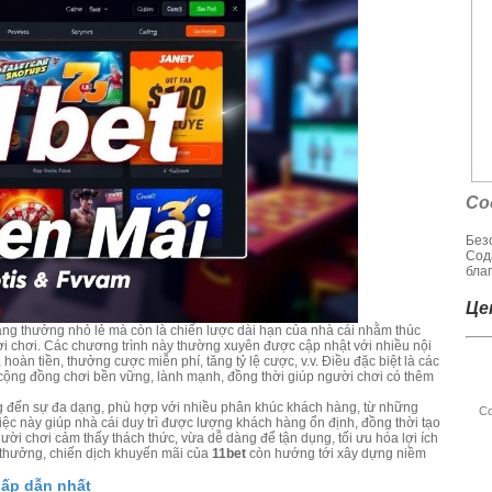
Со
Без
Сод
благ
Цен
ặng thưởng nhỏ lẻ mà còn là chiến lược dài hạn của nhà cái nhằm thúc
i chơi. Các chương trình này thường xuyên được cập nhật với nhiều nội
oàn tiền, thưởng cược miễn phí, tăng tỷ lệ cược, v.v. Điều đặc biệt là các
cộng đồng chơi bền vững, lành mạnh, đồng thời giúp người chơi có thêm
 đến sự đa dạng, phù hợp với nhiều phân khúc khách hàng, từ những
Со
iệc này giúp nhà cái duy trì được lượng khách hàng ổn định, đồng thời tạo
ười chơi cảm thấy thách thức, vừa dễ dàng để tận dụng, tối ưu hóa lợi ích
 thưởng, chiến dịch khuyến mãi của
11bet
còn hướng tới xây dựng niềm
hấp dẫn nhất