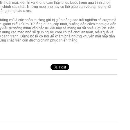
lý thoải mái, kiên trì và không cảm thấy bị ép buộc trong quá trình chơi
nh chính xác nhất. Những mẹo nhỏ này có thể giúp bạn vừa tận dụng tốt
ắng trong các cược.
hông chỉ là các phần thưởng giá trị giúp nâng cao trải nghiệm cá cược mà
n, giảm thiểu rủi ro. Từ tổng quan, cập nhật, hướng dẫn cách tham gia đến
 đầu tư thông minh vào các ưu đãi này sẽ mang lại rất nhiều lợi ích. Bên
 áp dụng các mẹo nhỏ sẽ giúp người chơi có thể chơi an toàn, hiệu quả và
ầy cạnh tranh. Đừng bỏ lỡ cơ hội để khám phá những khuyến mãi hấp dẫn
ng chắc trên con đường chinh phục chiến thắng!