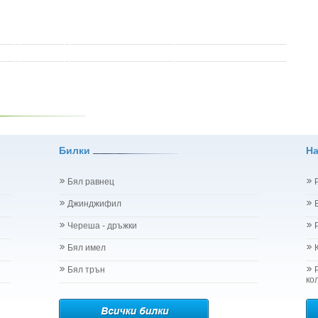
Билки
Н
Бял равнец
Джинджифил
Череша - дръжки
Бял имел
Бял трън
ко