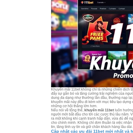
Khuyến mãi 11bet không chỉ là những chiến dịch t
đẩy sự gắn bó và tăng cường trải nghiệm của ngườ
dung đa dạng như thưởng lần đầu, thưởng nạp lại, h
khuyến mãi này đều đi kèm với mục tiêu tạo dựng 
những cơ hội thắng lớn hơn.
Nếu nói về tổng thể,
khuyến mãi 11bet
luôn hướng
người mới bắt đầu cho tới các cược thủ lâu năm. V
ra một không khí cạnh tranh hấp dẫn, vừa đủ để ng
cho chính mình. Không chỉ đơn thuần là việc nhận
tin, tăng tính uy tín và giữ chân khách hàng lâu dài.
Cập nhật các ưu đãi 11bet mới nhất và 