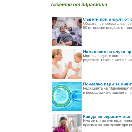
Акценти от Здравница
Съвети при инсулт от 
Общите препоръки след прек
50 гр. пресни плодове от гло
Намаление на слуха пр
Макар и рядко, е напълно в
родители. Обяснението е, че 
По-малко пари за инви
Редакцията на "Здравница" 
и репродуктивно здраве с пр
Как да се справим със
Има ли как да сме подготве
правила за поведение при е