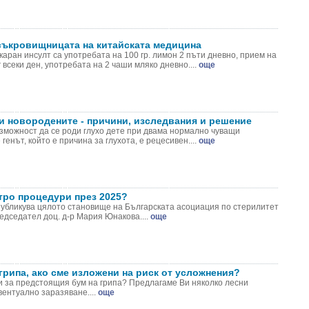
съкровищницата на китайската медицина
аран инсулт са употребата на 100 гр. лимон 2 пъти дневно, прием на
г всеки ден, употребата на 2 чаши мляко дневно....
още
и новородените - причини, изследвания и решение
ъзможност да се роди глухо дете при двама нормално чуващи
генът, който е причина за глухота, е рецесивен....
още
тро процедури през 2025?
публикува цялото становище на Българската асоциация по стерилитет
едседател доц. д-р Мария Юнакова....
още
 грипа, ако смe изложени на риск от усложнения?
ни за предстоящия бум на грипа? Предлагаме Ви няколко лесни
вентуално заразяване....
още