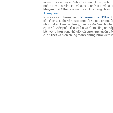
tối ưu hóa các quyết định. Cuối cùng, luôn giữ tâm 
nhằm duy trì sự tỉnh táo và đưa ra những quyết đị
khuyến mãi 11bet
vừa nâng cao khả năng chiến th
Tổng kết
khuyến mãi 11bet
Như vậy, các chương trình
k
còn là chìa khóa để người chơi tối đa hóa lợi nhuậ
những điều kiện cần lưu ý, mọi góc độ đều cho thấy
cạnh đó, việc phân tích lợi ích và rủi ro cũng như
bền vững hơn trong thế giới cá cược trực tuyến đ
của
11bet
và biến chúng thành những bước đệm vữ