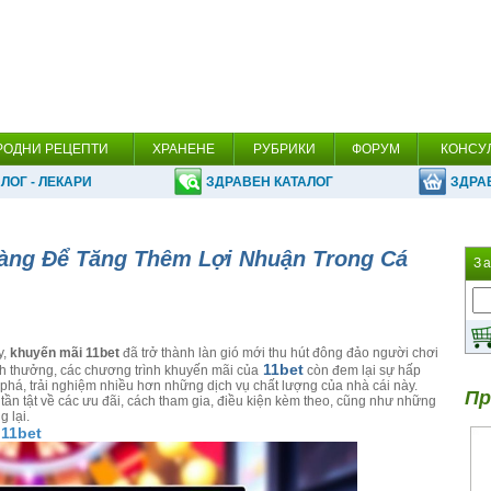
РОДНИ РЕЦЕПТИ
ХРАНЕНЕ
РУБРИКИ
ФОРУМ
КОНСУ
ЛОГ - ЛЕКАРИ
ЗДРАВЕН КАТАЛОГ
ЗДРА
Vàng Để Tăng Thêm Lợi Nhuận Trong Cá
З
y,
khuyến mãi 11bet
đã trở thành làn gió mới thu hút đông đảo người chơi
11bet
ch thưởng, các chương trình khuyến mãi của
còn đem lại sự hấp
 phá, trải nghiệm nhiều hơn những dịch vụ chất lượng của nhà cái này.
Пр
t tần tật về các ưu đãi, cách tham gia, điều kiện kèm theo, cũng như những
 lại.
 11bet