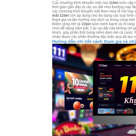
Các chương trình khuyến mãi của
11bet
luôn cập n
thời gian gần đây là các ưu đãi như thưởng nạp lầ
các chương trình khuyến mãi theo mùa lễ hội hay 
mãi 11bet
còn áp dụng cho đa dạng các loại hình c
tham gia và tận hưởng mọi dịch vụ trong cùng một 
Điểm cộng lớn là
11bet
luôn minh bạch và rõ ràng 
chơi dễ dàng nắm bắt. Các ưu đãi này không chỉ gi
khích, góp phần thổi bùng niềm đam mê cá cược. R
nhận được các phần thưởng đặc biệt, qua đó tạo r
Hướng dẫn chi tiết cách tham gia và nh