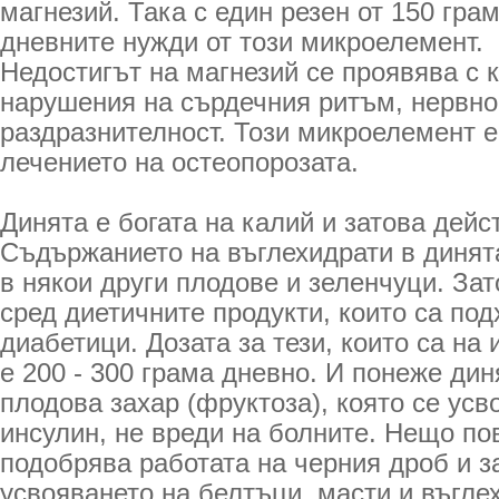
магнезий. Така с един резен от 150 гра
дневните нужди от този микроелемент.
Недостигът на магнезий се проявява с 
нарушения на сърдечния ритъм, нервно
раздразнителност. Този микроелемент е
лечението на остеопорозата.
Динята е богата на калий и затова дей
Съдържанието на въглехидрати в динята
в някои други плодове и зеленчуци. За
сред диетичните продукти, които са по
диабетици. Дозата за тези, които са на
е 200 - 300 грама дневно. И понеже ди
плодова захар (фруктоза), която се усв
инсулин, не вреди на болните. Нещо по
подобрява работата на черния дроб и з
усвояването на белтъци, масти и въгле