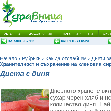
АКТУАЛНО
ЗАБОЛЯВАНИЯ
НАРОДНИ РЕЦЕПТИ
ХРАН
КАТАЛОГ - БИЛКИ
КАТАЛОГ - ЛЕКАРИ
Начало
›
Рубрики
›
Как да отслабнем
›
Диети за
Хранителност и съхранение на кленовия си
Диета с диня
Дневното хранене вк
сухар черен хляб и н
количество диня. Най