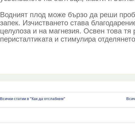
Водният плод може бързо да реши проб
запек. Изчистването става благодарени
целулоза и на магнезия. Освен това тя 
перисталтиката и стимулира отделянето
Всички статии в "Как да отслабнем"
Всич