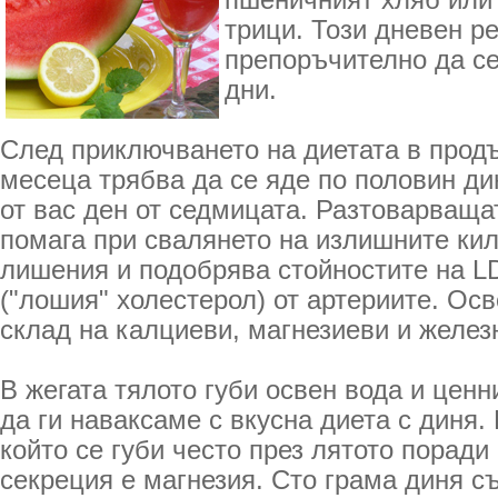
пшеничният хляб или 
трици. Този дневен р
препоръчително да се
дни.
След приключването на диетата в прод
месеца трябва да се яде по половин ди
от вас ден от седмицата. Разтоварваща
помага при свалянето на излишните ки
лишения и подобрява стойностите на L
("лошия" холестерол) от артериите. Осв
склад на калциеви, магнезиеви и желез
В жегата тялото губи освен вода и цен
да ги наваксаме с вкусна диета с диня.
който се губи често през лятото порад
секреция е магнезия. Сто грама диня с