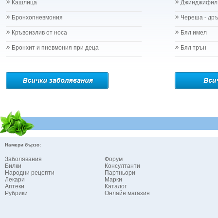
Кашлица
Джинджифил
Бронхопневмония
Череша - др
Кръвоизлив от носа
Бял имел
Бронхит и пневмония при деца
Бял трън
Намери бързо:
Заболявания
Форум
Билки
Консултанти
Народни рецепти
Партньори
Лекари
Марки
Аптеки
Каталог
Рубрики
Онлайн магазин