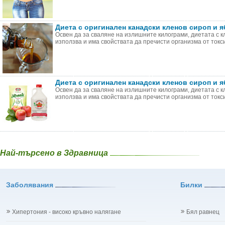
Диета с оригинален канадски кленов сироп и 
Освен да за сваляне на излишните килограми, диетата с к
използва и има свойствата да пречисти организма от токсин
Диета с оригинален канадски кленов сироп и 
Освен да за сваляне на излишните килограми, диетата с к
използва и има свойствата да пречисти организма от токсин
Най-търсено в Здравница
Заболявания
Билки
Хипертония - високо кръвно налягане
Бял равнец