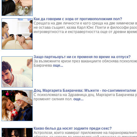
Как да говорим с хора от противоположния пол?
Срещата на две личности е като среща на две химически в
не остава същият, казва Карл Юнг. Поети и философи раз
интровертността и екстравертността още от древни врем
Защо партньорът ни се променя по време на отпуск?
За възможните кризи през ваканциите обяснява психолож
Бакрачева
още...
Доц. Маргарита Бакрачева: Мъжете - по-сантиментални
С психоложката на Здравница доц. Маргарита Бакрачева 
променят силния пол.
още...
Какво бельо да носят зодиите преди секс?
Астролози, които намират приложение на паранормалните