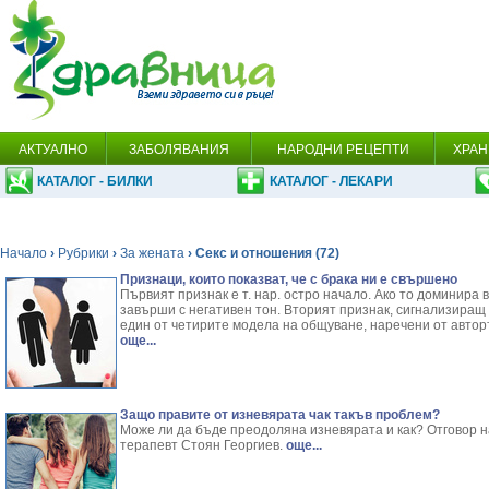
АКТУАЛНО
ЗАБОЛЯВАНИЯ
НАРОДНИ РЕЦЕПТИ
ХРАН
КАТАЛОГ - БИЛКИ
КАТАЛОГ - ЛЕКАРИ
Начало
›
Рубрики
›
За жената
› Секс и отношения (72)
Признаци, които показват, че с брака ни е свършено
Първият признак е т. нар. остро начало. Ако то доминира
завърши с негативен тон. Вторият признак, сигнализиращ
един от четирите модела на общуване, наречени от автор
още...
Защо правите от изневярата чак такъв проблем?
Може ли да бъде преодоляна изневярата и как? Отговор н
терапевт Стоян Георгиев.
още...