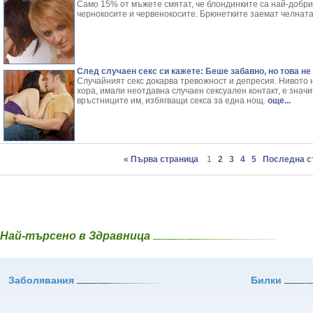
Само 15% от мъжете смятат, че блондинките са най-добр
чернокосите и червенокосите. Брюнетките заемат челната
След случаен секс си кажете: Беше забавно, но това не
Случайният секс докарва тревожност и депресия. Нивото
хора, имали неотдавна случаен сексуален контакт, е знач
връстниците им, избягващи секса за една нощ.
още...
« Първа страница
1
2
3
4
5
Последна с
Най-търсено в Здравница
Заболявания
Билки