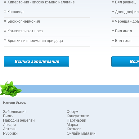
Хипертония - високо кръвно налягане
Бял равнец
Кашлица
Джинджифил
Бронхопневмония
Череша - др
Кръвоизлив от носа
Бял имел
Бронхит и пневмония при деца
Бял трън
Намери бързо:
Заболявания
Форум
Билки
Консултанти
Народни рецепти
Партньори
Лекари
Марки
Аптеки
Каталог
Рубрики
Онлайн магазин