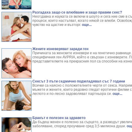
Разгадаха защо се влюбваме и защо правим секс?
Неотдавна и науката се включи в шоуто и сега ние сме в 
процеси, които настъпват, когато някой се влюби. Освобо
чувство на щастие и възторг.
още...
Жените изневеряват заради ген
Причината за женските изневери е на генетично равнище
специфичния ген AVPRIA, който е свързан с изневерите. 
представителките на прекрасния пол са способни на изне
Сексът 3 пъти седмично подмладявал със 7 години
Всички са наясно с положителните черти от секса. Наприм
мъжете и жените, които редовно гледат еротични филми с 
леглото и по-лесно задоволяват партньора си.
още...
Бракът е полезен за здравето
Да бъдеш женен е полезно за сърцето, а разводът увели
заболяване, според проучване сред 3,5 милиона души.
още