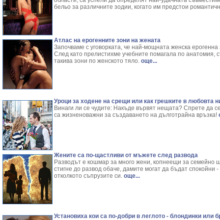
области, са успели да определят най-удачната съвместим
бельо за различните зодии, когато им предстои романтичн
Атлас на ерогенните зони на жената
Започваме с уговорката, че най-мощната женска ерогенна 
След като прелистихме учебните помагала по анатомия, с
такива зони по женското тяло.
още...
Уроци за ходене на срещи или как грешките в любовта 
Винаги ли се чудите: Накъде вървят нещата? Спрете да се
са жизненоважни за създаването на дълготрайна връзка!
о
Жените са по-щастливи от мъжете след развода
Разводът е кошмар за много жени, копнеещи за семейно щ
стигне до развод обаче, дамите могат да бъдат спокойни -
отколкото съпрузите си.
още...
Установиха кои са по-добри в леглото - блондинки или 