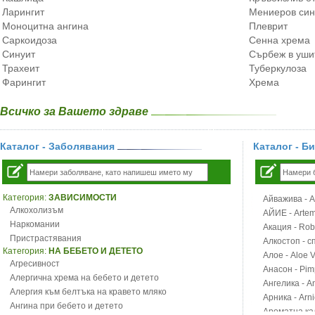
Ларингит
Мениеров си
Моноцитна ангина
Плеврит
Саркоидоза
Сенна хрема
Синуит
Сърбеж в уши
Трахеит
Туберкулоза
Фарингит
Хрема
Всичко за Вашето здраве
Каталог - Заболявания
Каталог - Б
Категория:
ЗАВИСИМОСТИ
Айважива - Al
Алкохолизъм
АЙИЕ - Artemi
Наркомании
Акация - Rob
Пристрастявания
Алкостоп - с
Категория:
НА БЕБЕТО И ДЕТЕТО
Алое - Aloe 
Агресивност
Анасон - Pim
Алергична хрема на бебето и детето
Ангелика - An
Алергия към белтъка на кравето мляко
Арника - Arn
Ангина при бебето и детето
Ароматна кал