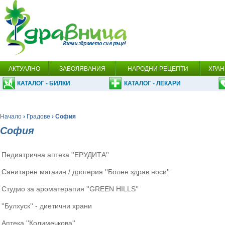
АКТУАЛНО
ЗАБОЛЯВАНИЯ
НАРОДНИ РЕЦЕПТИ
ХРАН
КАТАЛОГ - БИЛКИ
КАТАЛОГ - ЛЕКАРИ
Начало
›
Градове
› София
София
Педиатрична аптека ''ЕРУДИТА''
Санитарен магазин / дрогерия ''Болен здрав носи''
Студио за ароматерапия ''GREEN HILLS''
''Булхуск'' - диетични храни
Аптека ''Колимечкова''