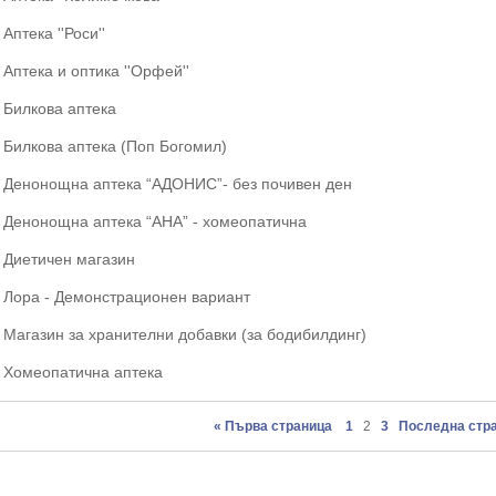
Аптека ''Роси''
Аптека и оптика ''Орфей''
Билкова аптека
Билкова аптека (Поп Богомил)
Денонощна аптека “АДОНИС”- без почивен ден
Денонощна аптека “АНА” - хомеопатична
Диетичен магазин
Лора - Демонстрационен вариант
Магазин за хранителни добавки (за бодибилдинг)
Хомеопатична аптека
« Първа страница
1
2
3
Последна стра