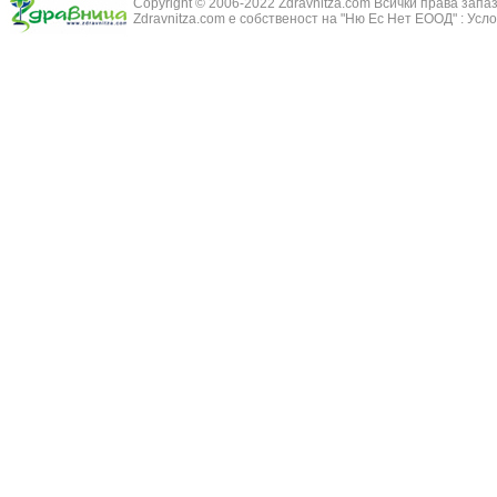
Copyright © 2006-2022 Zdravnitza.com Всички права запа
Здравец - Ge
Zdravnitza.com е собственост на "Ню Ес Нет ЕООД" :
Усло
Белодробна склероза
Златовръх - 
Болки в ушите
Змийски лапа
Бронхиектазии - разширение на бронхите
Змийско мляк
Бронхиолит
Зърнастец -
Бронхит
Иглика - Fl. 
Бронхопневмония
Изсипливче -
Възпаление на тъпанчето
Исиот - Zingib
Възпалено гърло
Исландски ли
Задавяне с чуждо тяло
Исоп - Hyssop
Кашлица
Калина - Vib
Кръвоизлив от носа
Калоферче -
Ларингит
Каменоломка 
Мениеров синдром
Камшик - Agr
Моноцитна ангина
Карамфил - E
Плеврит
Кафяво морск
Саркоидоза
Кисел трън - 
Сенна хрема
Клинавче /орл
Синуит
Коило - Stipa
Сърбеж в ушите
Комунига - Me
Трахеит
Коноп - Canna
Туберкулоза
Конски кесте
Фарингит