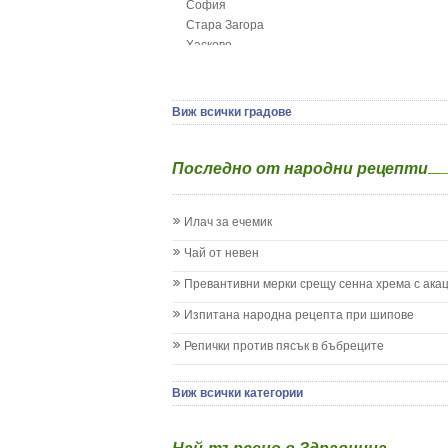
София
Грип при бебето и детето
Стара Загора
Гърч
Хасково
Да отгледам и възпитам детето си
Ямбол
Детска церебрална парализа
Детски аутизъм
Детски диабет
Виж всички градове
Екземи при деца
Епилепсия при деца
Последно от народни рецепти
Жълтеница
Запек на бебето и детето
Заушка
Илач за ечемик
Имунизационен календар
Кашлица при бебето и детето
Чай от невен
Коклюш при бебето и детето
Превантивни мерки срещу сенна хрема с ака
Колики
Менингит
Изпитана народна рецепта при шипове
Млечни зъби
Репички против пясък в бъбреците
Млечница
Морбили
Нощно напикаване - енуреза
Виж всички категории
Отит
Отравяне