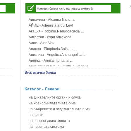
Я
Айважива - Alcanna tinctoria
АЙИЕ - Artemisia argyi Levl
Акация - Robinia Pseudoacacia L.
Алкостоп - спри алкохола!
Алое - Aloe Vera
Анасон - Pimpinela Anisum L.
Ангелика - Angelica Archangelica L.
Арника - Arnica montana L.
Ароматна кализия - Callisia Fragans
Арония - Sorbus melanocorpa
Виж всички билки
Бабини зъби - Tribulus terrestris
Билки за бани при хемороиди
Каталог - Лекари
Блатен аир - Acorus calamus L.
Блатен тъжник - Spirea ulmaria L.
на дихателните органи и слуха
Блян
на храносмилателната с-ма
Бобови шушулки - Phaseolus Vulgaris L.
на бъбреците и отделителната с-ма
Божур - Paeonia Decora
на очите
Борови връхчета - Pinus sylvestris
на опорно-двигателната
Босилек - Ocimum Basillicum
на нервната система
Брей - Tamus Communis