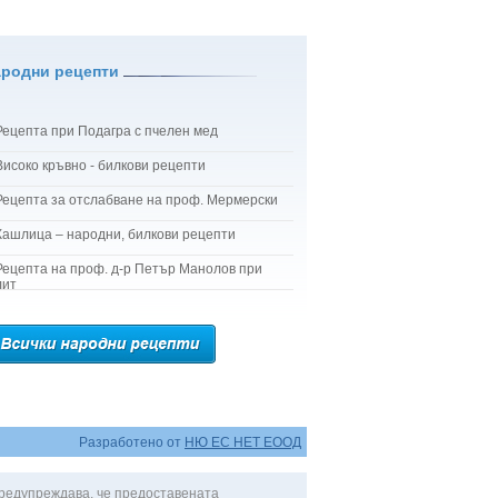
ародни рецепти
Рецепта при Подагра с пчелен мед
Високо кръвно - билкови рецепти
Рецепта за отслабване на проф. Мермерски
Кашлица – народни, билкови рецепти
Рецепта на проф. д-р Петър Манолов при
лит
Разработено от
НЮ ЕС НЕТ ЕООД
редупреждава, че предоставената