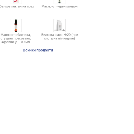
бълков пектин на прах
Масло от черен кимион
Масло от облепиха,
Билкова смес №20 (при
студено пресовано,
киста на яйчниците)
Здравница, 100 мл.
Всички продукти