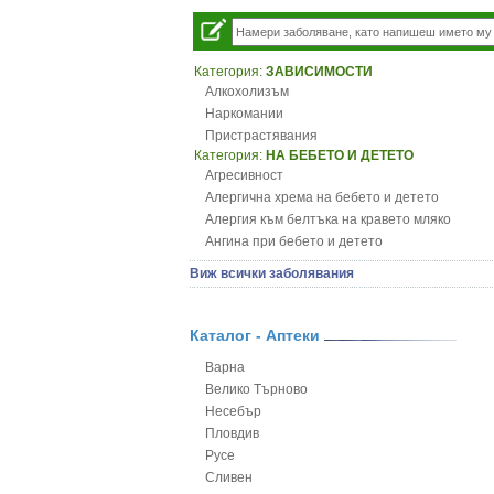
Категория:
ЗАВИСИМОСТИ
Алкохолизъм
Наркомании
Пристрастявания
Категория:
НА БЕБЕТО И ДЕТЕТО
Агресивност
Алергична хрема на бебето и детето
Алергия към белтъка на кравето мляко
Ангина при бебето и детето
Анемия при бебето и детето
Виж всички заболявания
Апетит - пълни деца
Аромотерапия и децата
Безапетитие при бебето и детето
Каталог - Аптеки
Бронхиална астма при бебето и детето
Варна
Бронхит и пневмония при деца
Велико Търново
Варицела
Несебър
Висока температура на бебето и детето
Пловдив
Възпаление на ушите на бебето и детето
Русе
Глисти
Сливен
Грижа за пъпа на новороденото