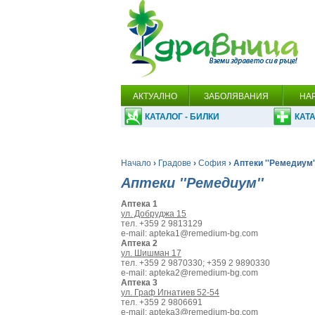
АКТУАЛНО
ЗАБОЛЯВАНИЯ
НА
КАТАЛОГ - БИЛКИ
КАТА
Начало
›
Градове
›
София
› Аптеки ''Ремедиум'
Аптеки ''Ремедиум''
Аптека 1
ул. Добруджа 15
тел. +359 2 9813129
e-mail: apteka1@remedium-bg.com
Аптека 2
ул. Шишман 17
тел. +359 2 9870330; +359 2 9890330
e-mail: apteka2@remedium-bg.com
Аптека 3
ул. Граф Игнатиев 52-54
тел. +359 2 9806691
e-mail: apteka3@remedium-bg.com