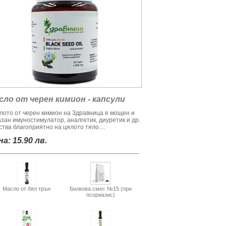
сло от черен кимион - капсули
лото от черен кимион на Здравница е мощен и
азан имуностимулатор, аналгетик, диуретик и др.
тва благоприятно на цялото тяло....
а: 15.90 лв.
Масло от бял трън
Билкова смес №15 (при
псориазис)