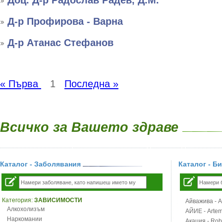
Доц. Д-р Радослав Радев, Д.М.
Д-р Профирова - Варна
Д-р Атанас Стефанов
« Първа
1
Последна »
Всичко за Вашето здраве
Каталог - Заболявания
Каталог - Б
Категория:
ЗАВИСИМОСТИ
Айважива - Al
Алкохолизъм
АЙИЕ - Artemi
Наркомании
Акация - Rob