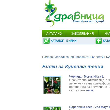
АКТУАЛНО
ЗАБОЛЯВАНИЯ
НА
КАТАЛОГ - БИЛКИ
КАТА
Начало
›
Заболявания
›
паразитни болести
›
Ку
Билки за Кучешка тения
Черница - Morus Nigra L.
Слабително, откашлящо, пик
лечение на запек, лека форм
препоръчва за регулиране н
като укрепва
още
Царевична коса - Zea Mays 