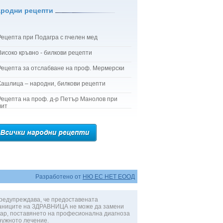
ародни рецепти
Рецепта при Подагра с пчелен мед
Високо кръвно - билкови рецепти
Рецепта за отслабване на проф. Мермерски
Кашлица – народни, билкови рецепти
Рецепта на проф. д-р Петър Манолов при
лит
Разработено от
НЮ ЕС НЕТ ЕООД
редупреждава, че предоставената
аниците на ЗДРАВНИЦА не може да замени
ар, поставянето на професионална диагноза
нужното лечение.