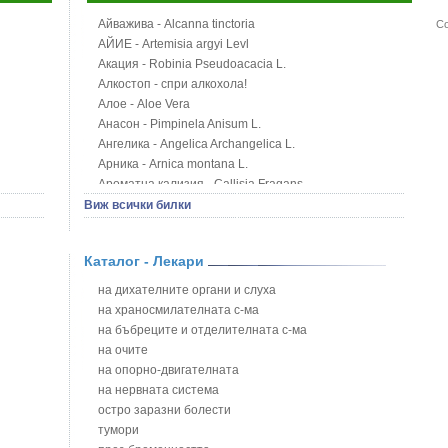
Айважива - Alcanna tinctoria
Со
АЙИЕ - Artemisia argyi Levl
Акация - Robinia Pseudoacacia L.
Алкостоп - спри алкохола!
Алое - Aloe Vera
Анасон - Pimpinela Anisum L.
Ангелика - Angelica Archangelica L.
Арника - Arnica montana L.
Ароматна кализия - Callisia Fragans
Арония - Sorbus melanocorpa
Виж всички билки
Бабини зъби - Tribulus terrestris
Билки за бани при хемороиди
Каталог - Лекари
Блатен аир - Acorus calamus L.
Блатен тъжник - Spirea ulmaria L.
на дихателните органи и слуха
Блян
на храносмилателната с-ма
Бобови шушулки - Phaseolus Vulgaris L.
на бъбреците и отделителната с-ма
Божур - Paeonia Decora
на очите
Борови връхчета - Pinus sylvestris
на опорно-двигателната
Босилек - Ocimum Basillicum
на нервната система
Брей - Tamus Communis
остро заразни болести
Брош - Rubia tinctorum L.
тумори
Бръшлян - Hedera helix L.