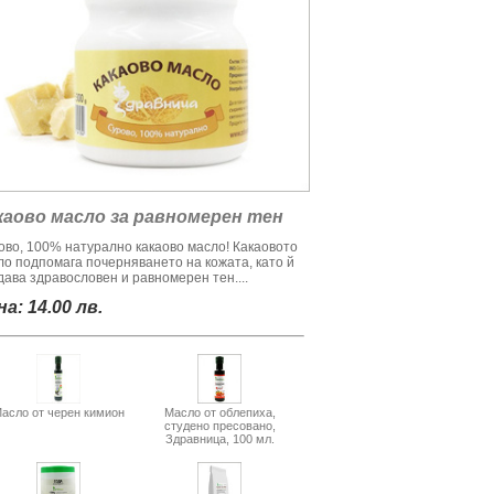
каово масло за равномерен тен
ово, 100% натурално какаово масло! Какаовото
ло подпомага почерняването на кожата, като й
дава здравословен и равномерен тен....
а: 14.00 лв.
асло от черен кимион
Масло от облепиха,
студено пресовано,
Здравница, 100 мл.