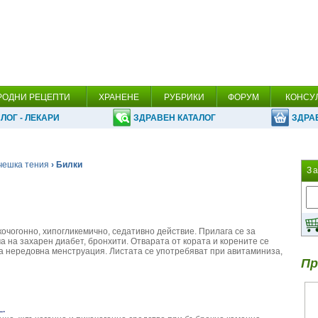
РОДНИ РЕЦЕПТИ
ХРАНЕНЕ
РУБРИКИ
ФОРУМ
КОНСУ
ЛОГ - ЛЕКАРИ
ЗДРАВЕН КАТАЛОГ
ЗДРА
чешка тения
› Билки
З
очогонно, хипогликемично, седативно действие. Прилага се за
а на захарен диабет, бронхити. Отварата от кората и корените се
а нередовна менструация. Листата се употребяват при авитаминиза,
Пр
L.