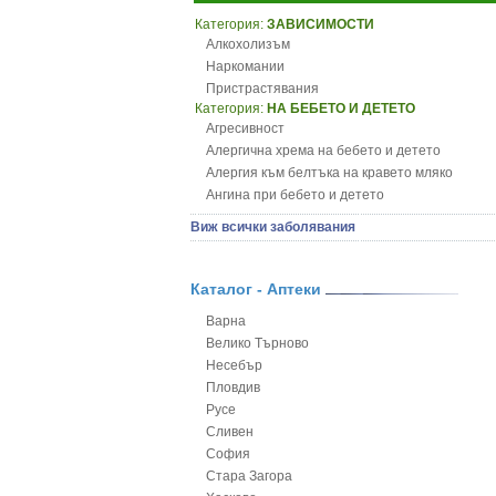
Категория:
ЗАВИСИМОСТИ
Алкохолизъм
Наркомании
Пристрастявания
Категория:
НА БЕБЕТО И ДЕТЕТО
Агресивност
Алергична хрема на бебето и детето
Алергия към белтъка на кравето мляко
Ангина при бебето и детето
Анемия при бебето и детето
Виж всички заболявания
Апетит - пълни деца
Аромотерапия и децата
Безапетитие при бебето и детето
Каталог - Аптеки
Бронхиална астма при бебето и детето
Варна
Бронхит и пневмония при деца
Велико Търново
Варицела
Несебър
Висока температура на бебето и детето
Пловдив
Възпаление на ушите на бебето и детето
Русе
Глисти
Сливен
Грижа за пъпа на новороденото
София
Грип при бебето и детето
Стара Загора
Гърч