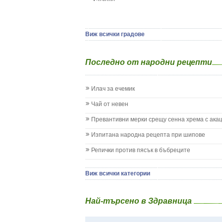
Хасково
Да отгледам и възпитам детето си
Ямбол
Детска церебрална парализа
Детски аутизъм
Детски диабет
Виж всички градове
Екземи при деца
Епилепсия при деца
Последно от народни рецепти
Жълтеница
Запек на бебето и детето
Заушка
Илач за ечемик
Имунизационен календар
Кашлица при бебето и детето
Чай от невен
Коклюш при бебето и детето
Превантивни мерки срещу сенна хрема с ака
Колики
Менингит
Изпитана народна рецепта при шипове
Млечни зъби
Репички против пясък в бъбреците
Млечница
Морбили
Нощно напикаване - енуреза
Виж всички категории
Отит
Отравяне
Най-търсено в Здравница
Плач
Подсичане