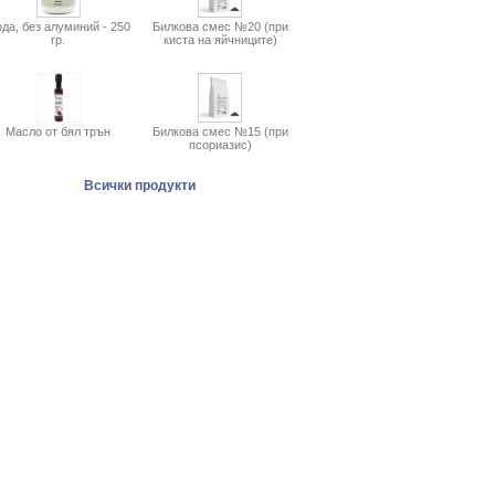
да, без алуминий - 250
Билкова смес №20 (при
гр.
киста на яйчниците)
Масло от бял трън
Билкова смес №15 (при
псориазис)
Всички продукти