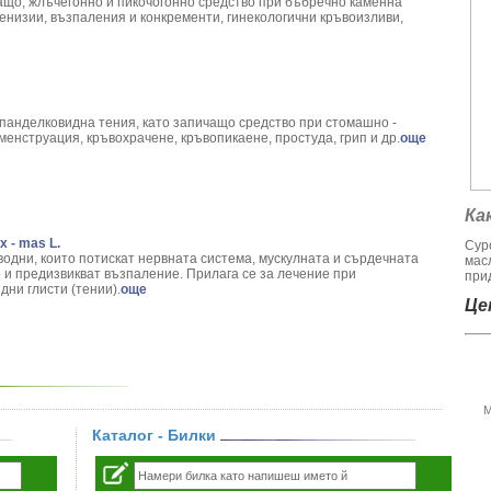
ащо, жлъчегонно и пикочогонно средство при бъбречно каменна
енизии, възпаления и конкременти, гинекологични кръвоизливи,
 панделковидна тения, като запичащо средство при стомашно -
менструация, кръвохрачене, кръвопикаене, простуда, грип и др.
още
Ка
x - mas L.
Сур
дни, които потискат нервната система, мускулната и сърдечната
мас
 и предизвикват възпаление. Прилага се за лечение при
при
ни глисти (тении).
още
Цен
М
Каталог - Билки