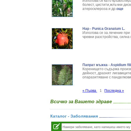
Използва се като кръвоспир
болест, цистити,жлъчни диск
атеросклероза и др.
още
Нар - Punica Granatum L.
Използва се за лечение при
чревни разстройства, силна 
Папрат мъжка - Aspidium fili
Коренището съдържа произво
дейност, дразнят лигавиците
опаразитяване с панделковид
« Първа
1
Последна »
Всичко за Вашето здраве
Каталог - Заболявания