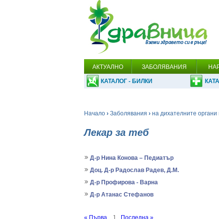
АКТУАЛНО
ЗАБОЛЯВАНИЯ
НА
КАТАЛОГ - БИЛКИ
КАТА
Начало
›
Заболявания
›
на дихателните органи 
Лекар за теб
Д-р Нина Конова – Педиатър
Доц. Д-р Радослав Радев, Д.М.
Д-р Профирова - Варна
Д-р Атанас Стефанов
« Първа
1
Последна »