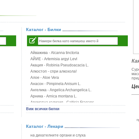
Каталог - Билки
Айважива - Alcanna tinctoria
АЙИЕ - Artemisia argyi Levl
Ка
Акация - Robinia Pseudoacacia L.
Сур
Алкостоп - спри алкохола!
мас
Алое - Aloe Vera
при
Анасон - Pimpinela Anisum L.
Цен
Ангелика - Angelica Archangelica L.
Арника - Arnica montana L.
Ароматна кализия - Callisia Fragans
Арония - Sorbus melanocorpa
Виж всички билки
Бабини зъби - Tribulus terrestris
п
Билки за бани при хемороиди
Каталог - Лекари
Блатен аир - Acorus calamus L.
Блатен тъжник - Spirea ulmaria L.
на дихателните органи и слуха