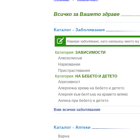
Всичко за Вашето здраве
Каталог - Заболявания
Категория:
ЗАВИСИМОСТИ
Алкохолизъм
Наркомании
Пристрастявания
Категория:
НА БЕБЕТО И ДЕТЕТО
Агресивност
Алергична хрема на бебето и детето
Алергия към белтъка на кравето мляко
Ангина при бебето и детето
Анемия при бебето и детето
Виж всички заболявания
Апетит - пълни деца
Аромотерапия и децата
Безапетитие при бебето и детето
Каталог - Аптеки
Бронхиална астма при бебето и детето
Варна
Бронхит и пневмония при деца