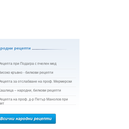
ародни рецепти
Рецепта при Подагра с пчелен мед
Високо кръвно - билкови рецепти
Рецепта за отслабване на проф. Мермерски
Кашлица – народни, билкови рецепти
Рецепта на проф. д-р Петър Манолов при
лит