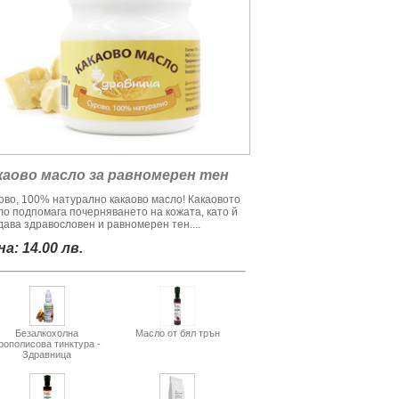
каово масло за равномерен тен
ово, 100% натурално какаово масло! Какаовото
ло подпомага почерняването на кожата, като й
дава здравословен и равномерен тен....
а: 14.00 лв.
Безалкохолна
Масло от бял трън
рополисова тинктура -
Здравница