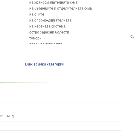
Блян
на храносмилателната с-ма
Бобови шушулки - Phaseolus Vulgaris L.
на бъбреците и отделителната с-ма
Божур - Paeonia Decora
на очите
Борови връхчета - Pinus sylvestris
на опорно-двигателната
Босилек - Ocimum Basillicum
на нервната система
Брей - Tamus Communis
остро заразни болести
Брош - Rubia tinctorum L.
Со
тумори
Бръшлян - Hedera helix L.
през бременността
Бряст - Ulmus
на сърцето и кръвоносните съдове
Бушменски отровен храст - Acokanthera oppositifolia
на устната кухина
Бял имел - Viscum album L.
сексуални проблеми
Виж всички категории
Бял оман - Inula Helenium L.
на половите органи
Бял Равнец - Achillea Millefolium L.
зависимости
Бял трън - Silybum Marianum L.
на жлезите с вътрешна секреция
Бяла бреза - Betula pendula
паразитни болести
Бяла върба - Salix Аlba
на бебето и детето
Великденче - Veronica
на кожата и венерически
Ветрогон - Eryngium Campestre
други
Вечнозелен кипарис
Вишна - Prunus cerasus L.
циев мед
Водна детелина - Menyanthes trifoliata L.
Водно Пипериче - Polygonum Hydropiper L.
Волски език - Asplenium scolopendrium