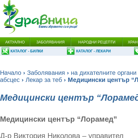
АКТУАЛНО
ЗАБОЛЯВАНИЯ
НАРОДНИ РЕЦЕПТИ
ХРАН
КАТАЛОГ - БИЛКИ
КАТАЛОГ - ЛЕКАРИ
Начало
›
Заболявания
›
на дихателните органи
абсцес
›
Лекар за теб
› Медицински център “
Медицински център “Лораме
Медицински център “Лорамед”
Д-р Виктория Николова – управител