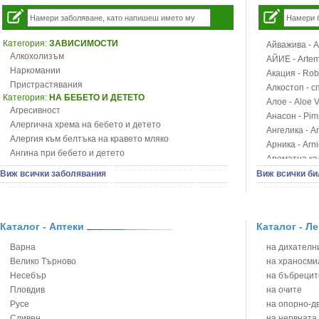
Категория:
ЗАВИСИМОСТИ
Айважива - Al
Алкохолизъм
АЙИЕ - Artemi
Наркомании
Акация - Rob
Пристрастявания
Алкостоп - с
Категория:
НА БЕБЕТО И ДЕТЕТО
Алое - Aloe 
Агресивност
Анасон - Pim
Алергична хрема на бебето и детето
Ангелика - An
Алергия към белтъка на кравето мляко
Арника - Arn
Ангина при бебето и детето
Ароматна кал
Анемия при бебето и детето
Арония - So
Виж всички заболявания
Виж всички би
Апетит - пълни деца
Бабини зъби -
Аромотерапия и децата
Билки за ба
Безапетитие при бебето и детето
Блатен аир -
Бронхиална астма при бебето и детето
Каталог - Аптеки
Каталог - Л
Блатен тъжни
Бронхит и пневмония при деца
Блян
Варна
на дихателни
Варицела
Бобови шушул
Велико Търново
на храносми
Висока температура на бебето и детето
Божур - Paeo
Несебър
на бъбрецит
Възпаление на ушите на бебето и детето
Борови връхче
Пловдив
на очите
Глисти
Босилек - Oc
Русе
на опорно-д
Грижа за пъпа на новороденото
Брей - Tamu
Сливен
на нервната