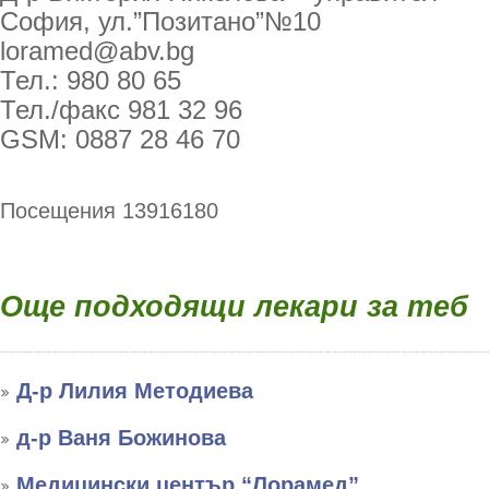
София, ул.”Позитано”№10
loramed@abv.bg
Тел.: 980 80 65
Тел./факс 981 32 96
GSM: 0887 28 46 70
Посещения 13916180
Още подходящи лекари за теб
Д-р Лилия Методиева
д-р Ваня Божинова
Медицински център “Лорамед”