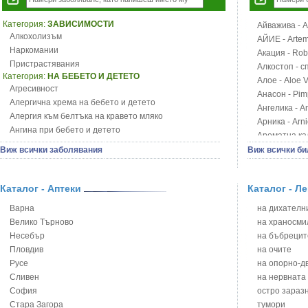
Категория:
ЗАВИСИМОСТИ
Айважива - Al
Алкохолизъм
АЙИЕ - Artemi
Наркомании
Акация - Rob
Пристрастявания
Алкостоп - с
Категория:
НА БЕБЕТО И ДЕТЕТО
Алое - Aloe 
Агресивност
Анасон - Pim
Алергична хрема на бебето и детето
Ангелика - An
Алергия към белтъка на кравето мляко
Арника - Arn
Ангина при бебето и детето
Ароматна кал
Анемия при бебето и детето
Арония - So
Виж всички заболявания
Виж всички би
Апетит - пълни деца
Бабини зъби -
Аромотерапия и децата
Билки за ба
Безапетитие при бебето и детето
Каталог - Аптеки
Каталог - Л
Блатен аир -
Бронхиална астма при бебето и детето
Блатен тъжни
Варна
на дихателни
Бронхит и пневмония при деца
Блян
Велико Търново
на храносми
Варицела
Бобови шушул
Несебър
на бъбрецит
Висока температура на бебето и детето
Божур - Paeo
Пловдив
на очите
Възпаление на ушите на бебето и детето
Борови връхче
Русе
на опорно-д
Глисти
Босилек - Oc
Сливен
на нервната
Грижа за пъпа на новороденото
Брей - Tamu
София
остро зараз
Грип при бебето и детето
Брош - Rubia 
Стара Загора
тумори