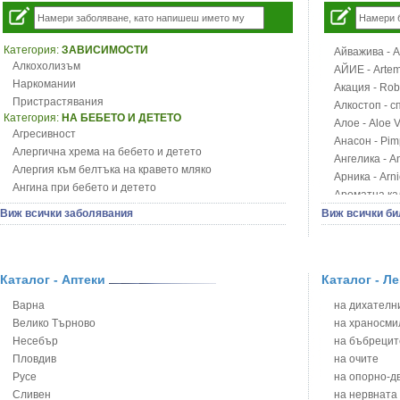
Категория:
ЗАВИСИМОСТИ
Айважива - Al
Алкохолизъм
АЙИЕ - Artemi
Наркомании
Акация - Rob
Пристрастявания
Алкостоп - с
Категория:
НА БЕБЕТО И ДЕТЕТО
Алое - Aloe 
Агресивност
Анасон - Pim
Алергична хрема на бебето и детето
Ангелика - An
Алергия към белтъка на кравето мляко
Арника - Arn
Ангина при бебето и детето
Ароматна кал
Анемия при бебето и детето
Арония - So
Виж всички заболявания
Виж всички би
Апетит - пълни деца
Бабини зъби -
Аромотерапия и децата
Билки за ба
Безапетитие при бебето и детето
Блатен аир -
Бронхиална астма при бебето и детето
Каталог - Аптеки
Каталог - Л
Блатен тъжни
Бронхит и пневмония при деца
Блян
Варна
на дихателни
Варицела
Бобови шушул
Велико Търново
на храносми
Висока температура на бебето и детето
Божур - Paeo
Несебър
на бъбрецит
Възпаление на ушите на бебето и детето
Борови връхче
Пловдив
на очите
Глисти
Босилек - Oc
Русе
на опорно-д
Грижа за пъпа на новороденото
Брей - Tamu
Сливен
на нервната