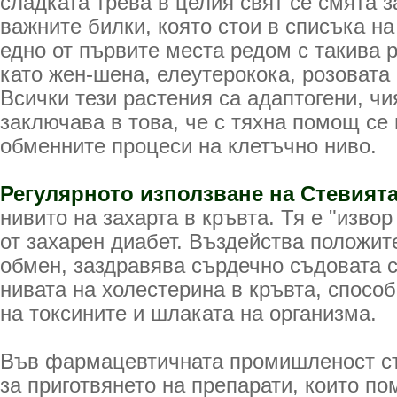
сладката трева в целия свят се смята з
важните билки, която стои в списъка на
едно от първите места редом с такива 
като жен-шена, елеутерокока, розовата
Всички тези растения са адаптогени, чи
заключава в това, че с тяхна помощ се
обменните процеси на клетъчно ниво.
Регулярното използване на Стевият
нивито на захарта в кръвта. Тя е "извор
от захарен диабет. Въздейства положит
обмен, заздравява сърдечно съдовата 
нивата на холестерина в кръвта, спосо
на токсините и шлаката на организма.
Във фармацевтичната промишленост ст
за приготвянето на препарати, които по