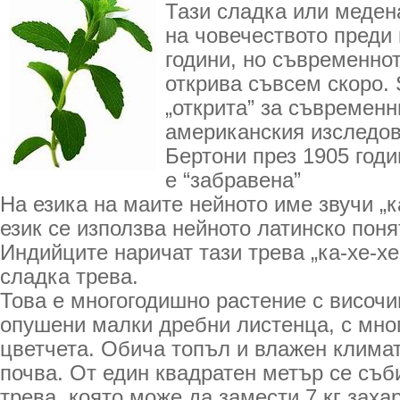
Тази сладка или меден
на човечеството преди 
години, но съвременно
открива съвсем скоро. 
„открита” за съвременн
американския изследов
Бертони през 1905 годи
е “забравена”
На езика на маите нейното име звучи „к
език се използва нейното латинско поня
Индийците наричат тази трева „ка-хе-хе
сладка трева.
Това е многогодишно растение с височин
опушени малки дребни листенца, с мно
цветчета. Обича топъл и влажен климат
почва. От един квадратен метър се съб
трева, която може да замести 7 кг заха