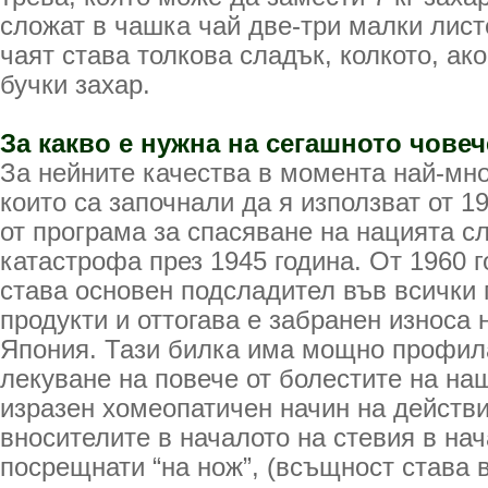
сложат в чашка чай две-три малки лист
чаят става толкова сладък, колкото, ак
бучки захар.
За какво е нужна на сегашното човеч
За нейните качества в момента най-мно
които са започнали да я използват от 19
от програма за спасяване на нацията с
катастрофа през 1945 година. От 1960 г
става основен подсладител във всички
продукти и оттогава е забранен износа 
Япония. Тази билка има мощно профила
лекуване на повече от болестите на на
изразен хомеопатичен начин на действ
вносителите в началото на стевия в нач
посрещнати “на нож”, (всъщност става 