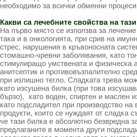
необходимо за всички обменни процеси
Какви са лечебните свойства на тази
На първо място се използва за лечени
така и в онкологията, при срив на имун
стрес, нарушения в кръвоносната систе
стомашно-чревни заболявания, като то
стимулиращо умствената и физическа а
анитсептик и противовъзпалително сред
при излишно тегло. Сладката трева мож
като изсушена билка (при това изсушав
бързо), като воден, спиртен и маслен и
като подсладител при производство на 
продукти, които се нуждаят от сладка с
че тази билка е абсолютно безвредна з
предлаганите в момента други подслад