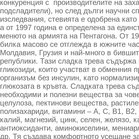
конкуренция с производителите на заха
подсладители), но след дълги научни с
изследвания, стевията е одобрена като
а от 1997 година е определена за единс
менюто на армията на Пентагона. От 19
билка масово се отглежда в южните час
Молдавия, Грузия и най-много в бившит
републики. Тази сладка трева съдържа 
гликозиди, които участват в обменния 
организъм без инсулин, като нормализи
глюкозата в кръвта. Сладката трева съ
необходими и полезни вещества за чов
целулоза, пектинови вещества, растиле
полизахариди, витамини – А, С, В1, В2,
калий, магнезий, цинк, селен, желязо, к
антиоксиданти, аминокиселини, мениар
др. Тя създава комфортното усещане за