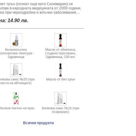
ият трън (познат още като Силимарин) се
олзва в народната медицината от 2000 години,
вно при чернодробни и жлъчни заболявания....
а: 14.90 лв.
Безалкохолна
Масло от облепиха,
рополисова тинктура -
студено пресовано,
Здравница
Здравница, 100 мл.
илкова смес №20 (при
Масло от бял трън
киста на яйчниците)
бълков пектин на прах
Билкова смес №15 (при
псориазис)
Всички продукти