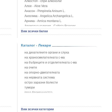
Алкостоп - спри алкохола!
Алое - Aloe Vera
Анасон - Pimpinela Anisum L.
Ангелика - Angelica Archangelica L.
Арника - Arnica montana L.
Ароматна кализия - Callisia Fragans
Арония - Sorbus melanocorpa
Виж всички билки
Бабини зъби - Tribulus terrestris
Билки за бани при хемороиди
Каталог - Лекари
Блатен аир - Acorus calamus L.
Блатен тъжник - Spirea ulmaria L.
на дихателните органи и слуха
Блян
на храносмилателната с-ма
Бобови шушулки - Phaseolus Vulgaris L.
на бъбреците и отделителната с-ма
Божур - Paeonia Decora
на очите
Борови връхчета - Pinus sylvestris
на опорно-двигателната
Босилек - Ocimum Basillicum
на нервната система
Брей - Tamus Communis
остро заразни болести
Брош - Rubia tinctorum L.
тумори
Бръшлян - Hedera helix L.
през бременността
Бряст - Ulmus
на сърцето и кръвоносните съдове
Бушменски отровен храст - Acokanthera oppositifolia
на устната кухина
Бял имел - Viscum album L.
сексуални проблеми
Виж всички категории
Бял оман - Inula Helenium L.