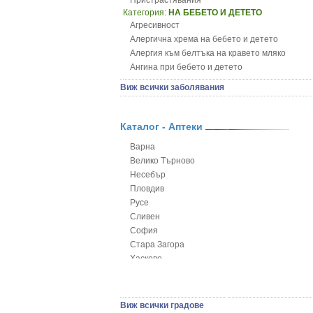
Пристрастявания
Категория:
НА БЕБЕТО И ДЕТЕТО
Агресивност
Алергична хрема на бебето и детето
Алергия към белтъка на кравето мляко
Ангина при бебето и детето
Анемия при бебето и детето
Виж всички заболявания
Апетит - пълни деца
Аромотерапия и децата
Безапетитие при бебето и детето
Каталог - Аптеки
Бронхиална астма при бебето и детето
Варна
Бронхит и пневмония при деца
Велико Търново
Варицела
Несебър
Висока температура на бебето и детето
Пловдив
Възпаление на ушите на бебето и детето
Русе
Глисти
Сливен
Грижа за пъпа на новороденото
София
Грип при бебето и детето
Стара Загора
Гърч
Хасково
Да отгледам и възпитам детето си
Ямбол
Детска церебрална парализа
Детски аутизъм
Детски диабет
Виж всички градове