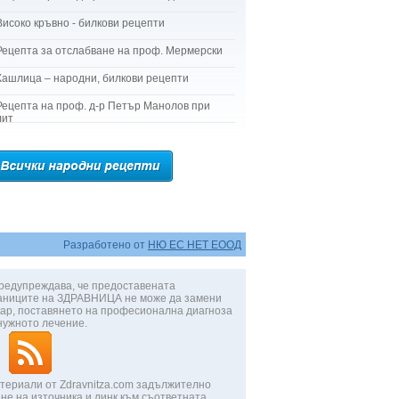
Високо кръвно - билкови рецепти
Рецепта за отслабване на проф. Мермерски
Кашлица – народни, билкови рецепти
Рецепта на проф. д-р Петър Манолов при
лит
Разработено от
НЮ ЕС НЕТ ЕООД
редупреждава, че предоставената
аниците на ЗДРАВНИЦА не може да замени
ар, поставянето на професионална диагноза
нужното лечение.
териали от Zdravnitza.com задължително
не на източника и линк към съответната