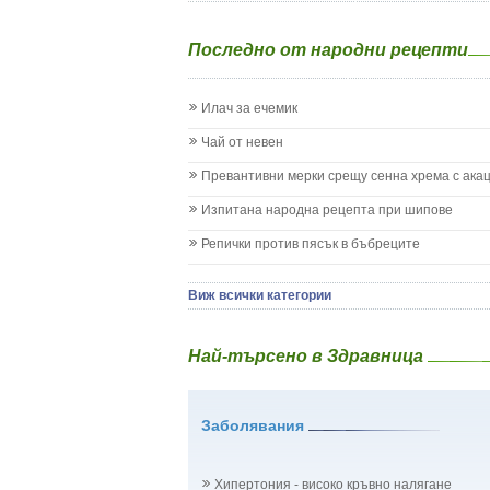
Екземи при деца
Епилепсия при деца
Последно от народни рецепти
Жълтеница
Запек на бебето и детето
Заушка
Илач за ечемик
Имунизационен календар
Кашлица при бебето и детето
Чай от невен
Коклюш при бебето и детето
Превантивни мерки срещу сенна хрема с ака
Колики
Менингит
Изпитана народна рецепта при шипове
Млечни зъби
Репички против пясък в бъбреците
Млечница
Морбили
Нощно напикаване - енуреза
Виж всички категории
Отит
Отравяне
Най-търсено в Здравница
Плач
Подсичане
Проблеми в пикочните пътища и бъбреците
Заболявания
Проблеми с очите на бебето и детето
Разстройство - диария при бебето и детето
Рахит
Хипертония - високо кръвно налягане