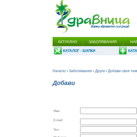
АКТУАЛНО
ЗАБОЛЯВАНИЯ
НА
КАТАЛОГ - БИЛКИ
КАТА
Начало
›
Заболявания
›
Други
›
Добави своя те
Добави
Име:
E-mail:
Тел.: