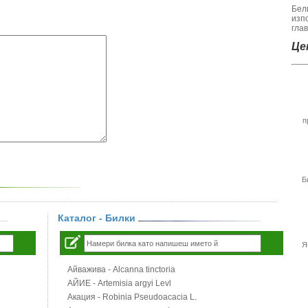
Бел
изп
гла
Цен
п
Б
Каталог - Билки
Я
Айважива - Alcanna tinctoria
АЙИЕ - Artemisia argyi Levl
Акация - Robinia Pseudoacacia L.