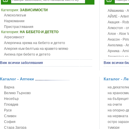
Категория:
ЗАВИСИМОСТИ
Айважива - Al
Алкохолизъм
АЙИЕ - Artemi
Наркомании
Акация - Rob
Пристрастявания
Алкостоп - с
Категория:
НА БЕБЕТО И ДЕТЕТО
Алое - Aloe 
Агресивност
Анасон - Pim
Алергична хрема на бебето и детето
Ангелика - An
Алергия към белтъка на кравето мляко
Арника - Arn
Ангина при бебето и детето
Ароматна кал
Анемия при бебето и детето
Арония - So
Виж всички заболявания
Виж всички би
Апетит - пълни деца
Бабини зъби -
Аромотерапия и децата
Билки за ба
Безапетитие при бебето и детето
Каталог - Аптеки
Каталог - Л
Блатен аир -
Бронхиална астма при бебето и детето
Блатен тъжни
Варна
на дихателни
Бронхит и пневмония при деца
Блян
Велико Търново
на храносми
Варицела
Бобови шушул
Несебър
на бъбрецит
Висока температура на бебето и детето
Божур - Paeo
Пловдив
на очите
Възпаление на ушите на бебето и детето
Борови връхче
Русе
на опорно-д
Глисти
Босилек - Oc
Сливен
на нервната
Грижа за пъпа на новороденото
Брей - Tamu
София
остро зараз
Грип при бебето и детето
Брош - Rubia 
Стара Загора
тумори