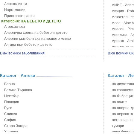
Алкохолизъм
АЙИЕ - Artemi
Наркомании
Акация - Rob
Пристрастявания
Алкостоп - с
Категория:
НА БЕБЕТО И ДЕТЕТО
Алое - Aloe 
Агресивност
Анасон - Pim
Алергична хрема на бебето и детето
Ангелика - An
Алергия към белтъка на кравето мляко
Арника - Arn
Ангина при бебето и детето
Ароматна кал
Анемия при бебето и детето
Арония - So
Виж всички заболявания
Виж всички би
Апетит - пълни деца
Бабини зъби -
Аромотерапия и децата
Билки за ба
Безапетитие при бебето и детето
Блатен аир -
Бронхиална астма при бебето и детето
Каталог - Аптеки
Каталог - Л
Блатен тъжни
Бронхит и пневмония при деца
Блян
Варна
на дихателни
Варицела
Бобови шушул
Велико Търново
на храносми
Висока температура на бебето и детето
Божур - Paeo
Несебър
на бъбрецит
Възпаление на ушите на бебето и детето
Борови връхче
Пловдив
на очите
Глисти
Босилек - Oc
Русе
на опорно-д
Грижа за пъпа на новороденото
Брей - Tamu
Сливен
на нервната
Грип при бебето и детето
Брош - Rubia 
София
остро зараз
Гърч
Бръшлян - He
Стара Загора
тумори
Да отгледам и възпитам детето си
Бряст - Ulmu
Хасково
през бремен