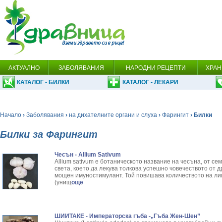
АКТУАЛНО
ЗАБОЛЯВАНИЯ
НАРОДНИ РЕЦЕПТИ
ХРАН
КАТАЛОГ - БИЛКИ
КАТАЛОГ - ЛЕКАРИ
Начало
›
Заболявания
›
на дихателните органи и слуха
›
Фарингит
› Билки
Билки за Фарингит
Чесън - Allium Sativum
Allium sativum е ботаническото название на чесъна, от се
света, което да лекува толкова успешно човечеството от 
мощен имуностимулант. Той повишава количеството на ли
(унищ
още
ШИИТАКЕ - Императорска гъба -„Гъба Жен-Шен”