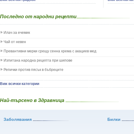
Бял оман - I
на половите
Екземи при деца
Бял Равнец - 
зависимости
Епилепсия при деца
Бял трън - S
на жлезите 
Последно от народни рецепти
Жълтеница
Бяла бреза -
паразитни б
Запек на бебето и детето
Бяла върба -
на бебето и 
Заушка
Великденче -
Илач за ечемик
на кожата и
Имунизационен календар
Ветрогон - E
други
Кашлица при бебето и детето
Чай от невен
Вечнозелен 
Коклюш при бебето и детето
Вишна - Prun
Превантивни мерки срещу сенна хрема с акациев мед
Колики
Водна детелин
Менингит
Изпитана народна рецепта при шипове
Водно Пипери
Млечни зъби
Волски език 
Репички против пясък в бъбреците
Млечница
Врабчови чрев
Морбили
Вратига - Ta
Нощно напикаване - енуреза
Виж всички категории
Върбинка - Ve
Отит
Гинко Билоба
Отравяне
Гледичия - Gl
Най-търсено в Здравница
Плач
Глог - Crata
Подсичане
Глухарче - Ta
Проблеми в пикочните пътища и бъбреците
Гороцвет - Ad
Заболявания
Проблеми с очите на бебето и детето
Билки
Горчив пели
Разстройство - диария при бебето и детето
Градински чай
Рахит
Гръмотрън - 