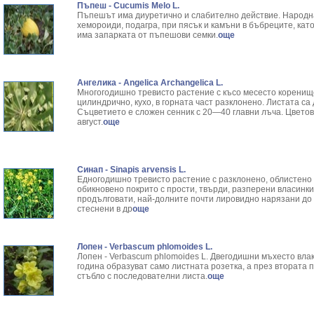
Пъпеш - Cucumis Melo L.
Пъпешът има диуретично и слабително действие. Народна
хемороиди, подагра, при пясък и камъни в бъбреците, ка
има запарката от пъпешови семки.
още
Ангелика - Angelica Archangelica L.
Многогодишно тревисто растение с късо месесто коренище.
цилиндрично, кухо, в горната част разклонено. Листата с
Съцветието е сложен сенник с 20—40 главни лъча. Цвето
август.
още
Синап - Sinapis arvensis L.
Едногодишно тревисто растение с разклонено, облистено ст
обикновено покрито с прости, твърди, разперени вла­синки
продълговати, най-долните почти лировидно нарязани до 
стеснени в др
още
Лопен - Verbascum phlomoides L.
Лопен - Verbascum phlomoides L. Двегодишни мъхесто вла
година обра­зуват само листната розетка, а през втората п
стъбло с последо­вателни листа.
още