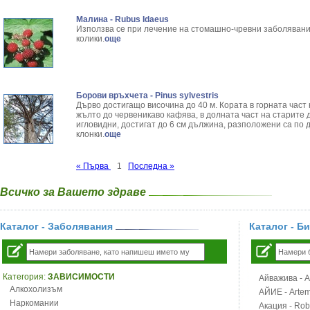
Малина - Rubus Idaeus
Използва се при лечение на стомашно-чревни заболявания
колики.
още
Борови връхчета - Pinus sylvestris
Дърво достигащо височина до 40 м. Кората в горната част
жълто до червеникаво кафява, в долната част на старите 
игловидни, достигат до 6 см дължина, разположени са по 
клонки.
още
« Първа
1
Последна »
Всичко за Вашето здраве
Каталог - Заболявания
Каталог - Б
Категория:
ЗАВИСИМОСТИ
Айважива - Al
Алкохолизъм
АЙИЕ - Artemi
Наркомании
Акация - Rob