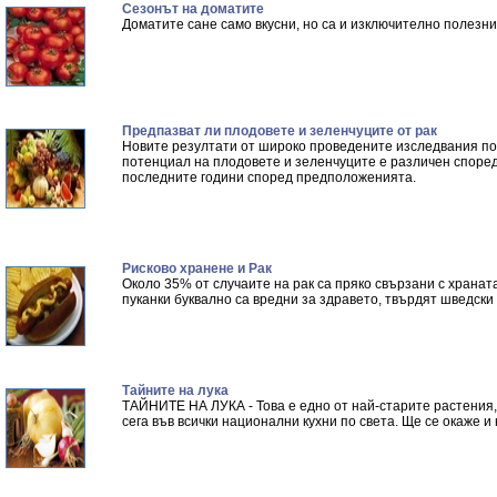
Сезонът на доматите
Доматите сане само вкусни, но са и изключително полезни
Предпазват ли плодовете и зеленчуците от рак
Новите резултати от широко проведените изследвания пок
потенциал на плодовете и зеленчуците е различен според
последните години според предположенията.
Рисково хранене и Рак
Около 35% от случаите на рак са пряко свързани с хранат
пуканки буквално са вредни за здравето, твърдят шведски 
Тайните на лука
ТАЙНИТЕ НА ЛУКА - Това е едно от най-старите растения, 
сега във всички национални кухни по света. Ще се окаже и