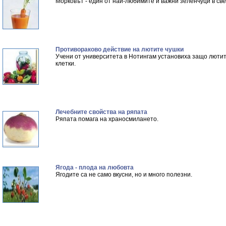
Морковът - един от най-любимите и важни зеленчуци в све
Противораково действие на лютите чушки
Учени от университета в Нотингам установиха защо лютит
клетки.
Лечебните свойства на ряпата
Ряпата помага на храносмилането.
Ягода - плода на любовта
Ягодите са не само вкусни, но и много полезни.