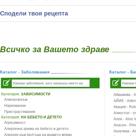
Сподели твоя рецепта
Всичко за Вашето здраве
Каталог - Заболявания
Каталог - Б
Категория:
ЗАВИСИМОСТИ
Айважива - Al
Алкохолизъм
АЙИЕ - Artemi
Наркомании
Акация - Rob
Пристрастявания
Алкостоп - с
Категория:
НА БЕБЕТО И ДЕТЕТО
Алое - Aloe 
Агресивност
Анасон - Pim
Алергична хрема на бебето и детето
Ангелика - An
Алергия към белтъка на кравето мляко