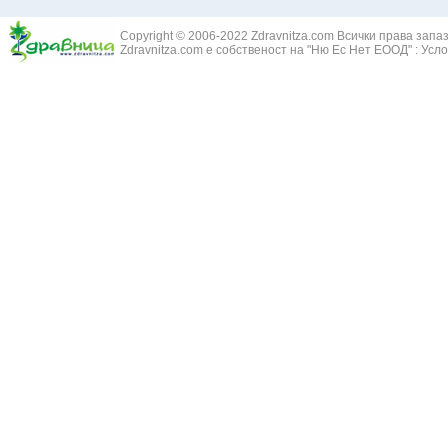
Златовръх - 
Болки в ушите
Змийски лапа
Бронхиектазии - разширение на бронхите
Copyright © 2006-2022 Zdravnitza.com Всички права запа
Змийско мляк
Бронхиолит
Zdravnitza.com е собственост на "Ню Ес Нет ЕООД" :
Усло
Зърнастец -
Бронхит
Иглика - Fl. 
Бронхопневмония
Изсипливче -
Възпаление на тъпанчето
Исиот - Zingib
Възпалено гърло
Исландски ли
Задавяне с чуждо тяло
Исоп - Hyssop
Кашлица
Калина - Vib
Кръвоизлив от носа
Калоферче -
Ларингит
Каменоломка 
Мениеров синдром
Камшик - Agr
Моноцитна ангина
Карамфил - E
Плеврит
Кафяво морск
Саркоидоза
Кисел трън - 
Сенна хрема
Клинавче /орл
Синуит
Коило - Stipa
Сърбеж в ушите
Комунига - Me
Трахеит
Коноп - Canna
Туберкулоза
Конски кесте
Фарингит
Копитник - A
Хрема
Коприва - Urt
Категория:
НА ЖЛЕЗИТЕ С ВЪТРЕШНА СЕКРЕЦИЯ