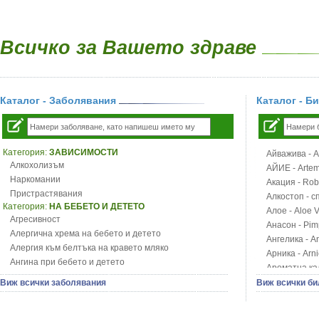
Всичко за Вашето здраве
Каталог - Заболявания
Каталог - Б
Категория:
ЗАВИСИМОСТИ
Айважива - Al
Алкохолизъм
АЙИЕ - Artemi
Наркомании
Акация - Rob
Пристрастявания
Алкостоп - с
Категория:
НА БЕБЕТО И ДЕТЕТО
Алое - Aloe 
Агресивност
Анасон - Pim
Алергична хрема на бебето и детето
Ангелика - An
Алергия към белтъка на кравето мляко
Арника - Arn
Ангина при бебето и детето
Ароматна кал
Анемия при бебето и детето
Арония - So
Виж всички заболявания
Виж всички би
Апетит - пълни деца
Бабини зъби -
Аромотерапия и децата
Билки за ба