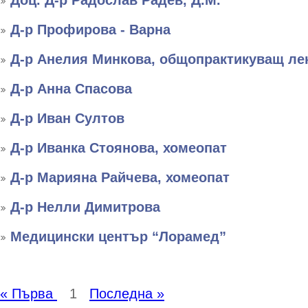
Доц. Д-р Радослав Радев, Д.М.
Д-р Профирова - Варна
Д-р Анелия Минкова, общопрактикуващ ле
Д-р Анна Спасова
Д-р Иван Султов
Д-р Иванка Стоянова, хомеопат
Д-р Марияна Райчева, хомеопат
Д-р Нелли Димитрова
Медицински център “Лорамед”
« Първа
1
Последна »