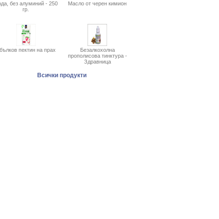
да, без алуминий - 250
Масло от черен кимион
гр.
бълков пектин на прах
Безалкохолна
прополисова тинктура -
Здравница
Всички продукти