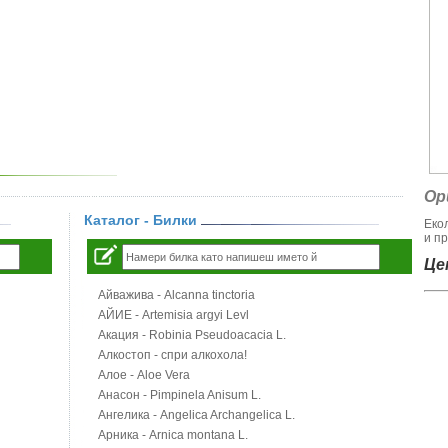
Ор
Каталог - Билки
Еко
и пр
Цен
Айважива - Alcanna tinctoria
АЙИЕ - Artemisia argyi Levl
Акация - Robinia Pseudoacacia L.
Алкостоп - спри алкохола!
Алое - Aloe Vera
Анасон - Pimpinela Anisum L.
Ангелика - Angelica Archangelica L.
Арника - Arnica montana L.