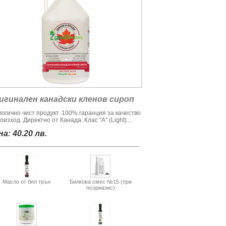
игинален канадски кленов сироп
логично чист продукт. 100% гаранция за качество
оизход. Директно от Канада. Клас "А" (Light)....
а: 40.20 лв.
Масло от бял трън
Билкова смес №15 (при
псориазис)