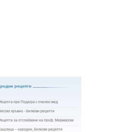
ародни рецепти
Рецепта при Подагра с пчелен мед
Високо кръвно - билкови рецепти
Рецепта за отслабване на проф. Мермерски
Кашлица – народни, билкови рецепти