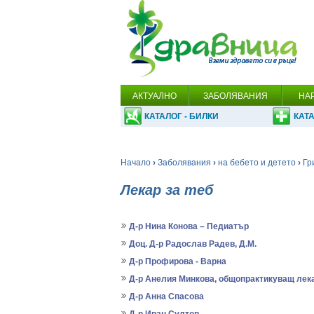
АКТУАЛНО
ЗАБОЛЯВАНИЯ
НА
КАТАЛОГ - БИЛКИ
КАТА
Начало
›
Заболявания
›
на бебето и детето
›
Гр
Лекар за теб
Д-р Нина Конова – Педиатър
Доц. Д-р Радослав Радев, Д.М.
Д-р Профирова - Варна
Д-р Анелия Минкова, общопрактикуващ лек
Д-р Анна Спасова