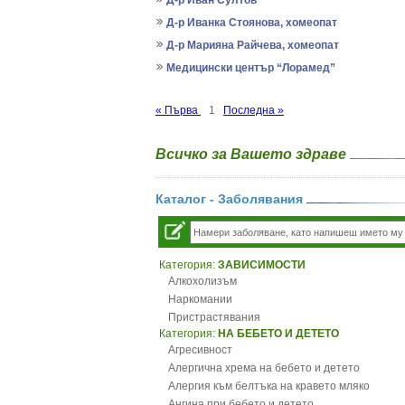
Д-р Иван Султов
Д-р Иванка Стоянова, хомеопат
Д-р Марияна Райчева, хомеопат
Медицински център “Лорамед”
« Първа
1
Последна »
Всичко за Вашето здраве
Каталог - Заболявания
Категория:
ЗАВИСИМОСТИ
Алкохолизъм
Наркомании
Пристрастявания
Категория:
НА БЕБЕТО И ДЕТЕТО
Агресивност
Алергична хрема на бебето и детето
Алергия към белтъка на кравето мляко
Ангина при бебето и детето