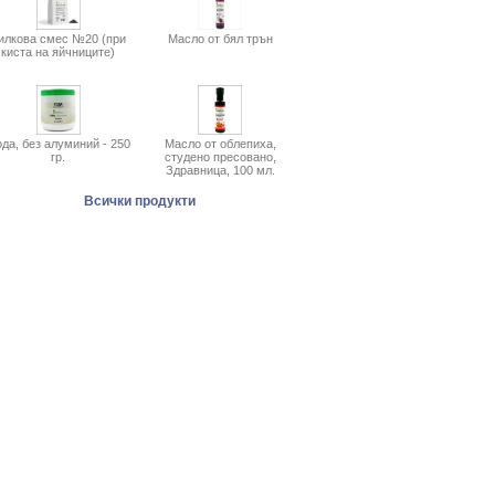
илкова смес №20 (при
Масло от бял трън
киста на яйчниците)
да, без алуминий - 250
Масло от облепиха,
гр.
студено пресовано,
Здравница, 100 мл.
Всички продукти