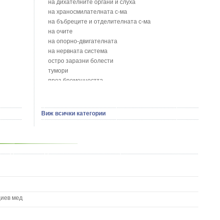
на дихателните органи и слуха
Блян
на храносмилателната с-ма
Бобови шушулки - Phaseolus Vulgaris L.
на бъбреците и отделителната с-ма
Божур - Paeonia Decora
на очите
Борови връхчета - Pinus sylvestris
на опорно-двигателната
Босилек - Ocimum Basillicum
на нервната система
Брей - Tamus Communis
остро заразни болести
Брош - Rubia tinctorum L.
тумори
Бръшлян - Hedera helix L.
през бременността
Бряст - Ulmus
на сърцето и кръвоносните съдове
Бушменски отровен храст - Acokanthera oppositifolia
на устната кухина
Бял имел - Viscum album L.
сексуални проблеми
Виж всички категории
Бял оман - Inula Helenium L.
на половите органи
Бял Равнец - Achillea Millefolium L.
зависимости
Бял трън - Silybum Marianum L.
на жлезите с вътрешна секреция
Бяла бреза - Betula pendula
паразитни болести
Бяла върба - Salix Аlba
на бебето и детето
Великденче - Veronica
на кожата и венерически
Ветрогон - Eryngium Campestre
други
Вечнозелен кипарис
Вишна - Prunus cerasus L.
циев мед
Водна детелина - Menyanthes trifoliata L.
Водно Пипериче - Polygonum Hydropiper L.