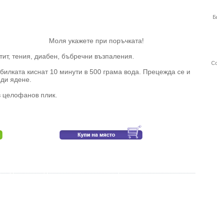
Б
кажете при поръчката!
атит, тения, диабен, бъбречни възпаления.
Со
билката киснат 10 минути в 500 грама вода. Прецежда се и
еди ядене.
 в целофанов плик.