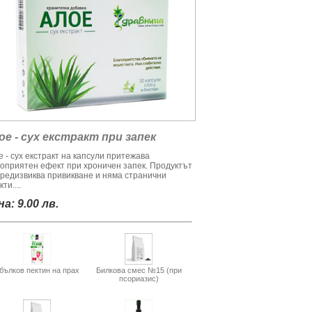
ое - сух екстракт при запек
 - сух екстракт на капсули притежава
гоприятен ефект при хроничен запек. Продуктът
предизвиква привикване и няма странични
ти....
а: 9.00 лв.
бълков пектин на прах
Билкова смес №15 (при
псориазис)