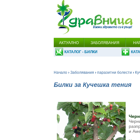
АКТУАЛНО
ЗАБОЛЯВАНИЯ
НА
КАТАЛОГ - БИЛКИ
КАТА
Начало
›
Заболявания
›
паразитни болести
›
Ку
Билки за Кучешка тения
Черн
Черн
разпр
и Ам