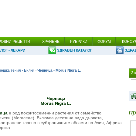
РОДНИ РЕЦЕПТИ
ХРАНЕНЕ
РУБРИКИ
ФОРУМ
КОНСУ
ЛОГ - ЛЕКАРИ
ЗДРАВЕН КАТАЛОГ
ЗДРА
чешка тения
›
Билки
› Черница - Morus Nigra L.
З
Черница
Morus Nigra L.
Пр
ица
е род покритосеменни растения от семейство
ичеви (Moraceae). Включва десетина вида дървета,
остранени главно в субтропичните области на Азия, Африка
ерика.