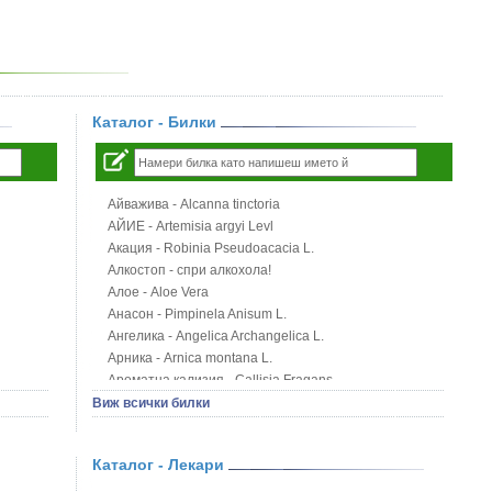
Каталог - Билки
Айважива - Alcanna tinctoria
АЙИЕ - Artemisia argyi Levl
Акация - Robinia Pseudoacacia L.
Алкостоп - спри алкохола!
Алое - Aloe Vera
Анасон - Pimpinela Anisum L.
Ангелика - Angelica Archangelica L.
Арника - Arnica montana L.
Ароматна кализия - Callisia Fragans
Арония - Sorbus melanocorpa
Виж всички билки
Бабини зъби - Tribulus terrestris
Билки за бани при хемороиди
Каталог - Лекари
Блатен аир - Acorus calamus L.
Блатен тъжник - Spirea ulmaria L.