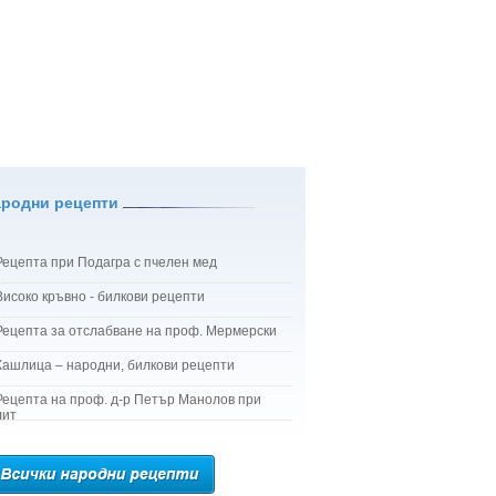
ародни рецепти
Рецепта при Подагра с пчелен мед
Високо кръвно - билкови рецепти
Рецепта за отслабване на проф. Мермерски
Кашлица – народни, билкови рецепти
Рецепта на проф. д-р Петър Манолов при
лит