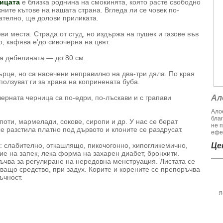
ицата
е близка роднина на смокинята, която расте свободно
ните кътове на нашата страна. Вгледа ли се човек по-
ателно, ще долови приликата.
ви места. Страда от студ, но издържа на пушек и газове във
, кафява е'до сивочерна на цвят.
 а дебелината — до 80 см.
рце, но са насечени неправилно на два-три дяла. По края
ползуват ги за храна на копринената буба.
ерната черница са по-едри, по-лъскави и с грапави
Ал
Алое
бла
поти, мармелади, сокове, сиропи и др. У нас се берат
не 
се разстила платно под дървото и клоните се раздрусат.
ефек
о: слабително, откашлящо, пикочогонно, хипогликемично,
Цен
ие на запек, лека форма на захарен диабет, бронхити.
ръчва за регулиране на нередовна менструация. Листата се
ващо средство, при задух. Корите и корените се препоръчва
ъчност.
Я