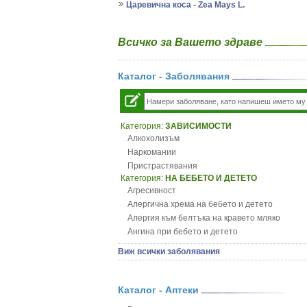
Царевична коса - Zea Mays L.
Всичко за Вашето здраве
Каталог - Заболявания
Категория:
ЗАВИСИМОСТИ
Алкохолизъм
Наркомании
Пристрастявания
Категория:
НА БЕБЕТО И ДЕТЕТО
Агресивност
Алергична хрема на бебето и детето
Алергия към белтъка на кравето мляко
Ангина при бебето и детето
Анемия при бебето и детето
Виж всички заболявания
Апетит - пълни деца
Аромотерапия и децата
Безапетитие при бебето и детето
Каталог - Аптеки
Бронхиална астма при бебето и детето