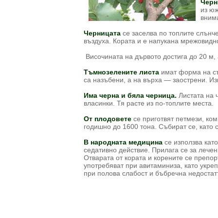
Черн
из юж
вним
Черницата
се заселва по топлите слънче
въздуха. Кората и е напукана мрежовидно
Височината на дървото достига до 20 м,
Тъмнозелените листа
имат форма на съ
са назъбени, а на върха — заострени. Из
Има черна и бяла черница.
Листата на ч
власинки. Тя расте из по-топлите места.
От плодовете
се приготвят петмези, ком
годишно до 1600 тона. Събират се, като 
В народната медицина
се използва кат
седативно действие. Прилага се за лечен
Отварата от кората и корените се препо
употребяват при авитаминиза, като укреп
при полова слабост и бъбречна недостат