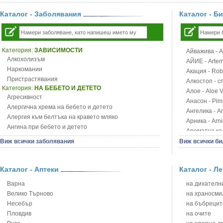
Каталог - Заболявания
Каталог - Б
Категория:
ЗАВИСИМОСТИ
Айважива - Al
Алкохолизъм
АЙИЕ - Artemi
Наркомании
Акация - Rob
Пристрастявания
Алкостоп - с
Категория:
НА БЕБЕТО И ДЕТЕТО
Алое - Aloe 
Агресивност
Анасон - Pim
Алергична хрема на бебето и детето
Ангелика - An
Алергия към белтъка на кравето мляко
Арника - Arn
Ангина при бебето и детето
Ароматна кал
Анемия при бебето и детето
Арония - So
Виж всички заболявания
Виж всички би
Апетит - пълни деца
Бабини зъби -
Аромотерапия и децата
Билки за ба
Безапетитие при бебето и детето
Каталог - Аптеки
Каталог - Л
Блатен аир -
Бронхиална астма при бебето и детето
Блатен тъжни
Варна
на дихателни
Бронхит и пневмония при деца
Блян
Велико Търново
на храносми
Варицела
Бобови шушул
Несебър
на бъбрецит
Висока температура на бебето и детето
Божур - Paeo
Пловдив
на очите
Възпаление на ушите на бебето и детето
Борови връхче