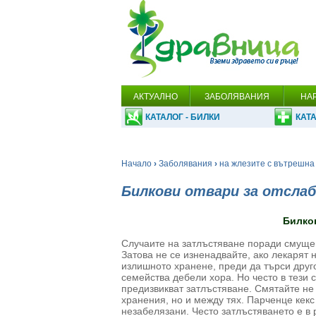
АКТУАЛНО
ЗАБОЛЯВАНИЯ
НА
КАТАЛОГ - БИЛКИ
КАТА
Начало
›
Заболявания
›
на жлезите с вътрешна
Билкови отвари за отслаб
Билко
Случаите на затлъстяване поради смущен
Затова не се изненадвайте, ако лекарят 
излишното хранене, преди да търси друго
семейства дебели хора. Но често в тези
предизвикват затлъстяване. Смятайте не
хранения, но и между тях. Парченце кекс
незабелязани. Често затлъстяването е в 