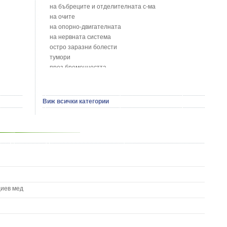
Бобови шушулки - Phaseolus Vulgaris L.
на бъбреците и отделителната с-ма
Божур - Paeonia Decora
на очите
Борови връхчета - Pinus sylvestris
на опорно-двигателната
Босилек - Ocimum Basillicum
на нервната система
Брей - Tamus Communis
остро заразни болести
Брош - Rubia tinctorum L.
тумори
Бръшлян - Hedera helix L.
през бременността
Бряст - Ulmus
на сърцето и кръвоносните съдове
Бушменски отровен храст - Acokanthera oppositifolia
на устната кухина
Бял имел - Viscum album L.
сексуални проблеми
Виж всички категории
Бял оман - Inula Helenium L.
на половите органи
Бял Равнец - Achillea Millefolium L.
зависимости
Бял трън - Silybum Marianum L.
на жлезите с вътрешна секреция
Бяла бреза - Betula pendula
паразитни болести
Бяла върба - Salix Аlba
на бебето и детето
Великденче - Veronica
на кожата и венерически
Ветрогон - Eryngium Campestre
други
Вечнозелен кипарис
Вишна - Prunus cerasus L.
циев мед
Водна детелина - Menyanthes trifoliata L.
Водно Пипериче - Polygonum Hydropiper L.
Волски език - Asplenium scolopendrium
Врабчови чревца - Stellaria media L.