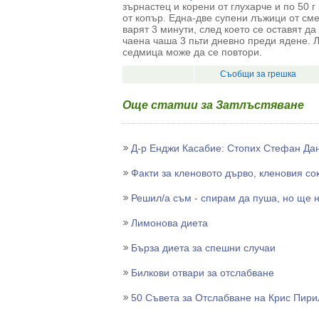
зърнастец и корени от глухарче и по 50 
от копър. Една-две супени лъжици от сме
варят 3 минути, след което се оставят да
чаена чаша 3 пьти дневно преди ядене. 
седмица може да се повтори.
Съобщи за грешка
Още статии за Затлъстяване
Д-р Енджи Касабие: Стопих Стефан Дан
Факти за кленовото дърво, кленовия со
Решил/а съм - спирам да пуша, но ще н
Лимонова диета
Бърза диета за спешни случаи
Билкови отвари за отслабване
50 Съвета за Отслабване на Крис Пири