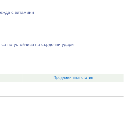
режда с витамини
 са по-устойчиви на сърдечни удари
Предложи твоя статия