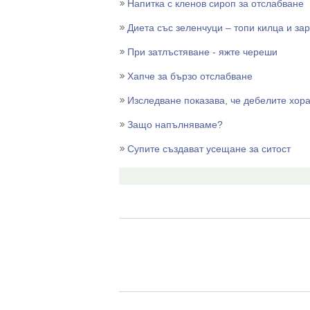
Напитка с кленов сироп за отслабване
Диета със зеленчуци – топи килца и за
При затлъстяване - яжте череши
Хапче за бързо отслабване
Изследване показава, че дебелите хора
Защо напълняваме?
Супите създават усещане за ситост