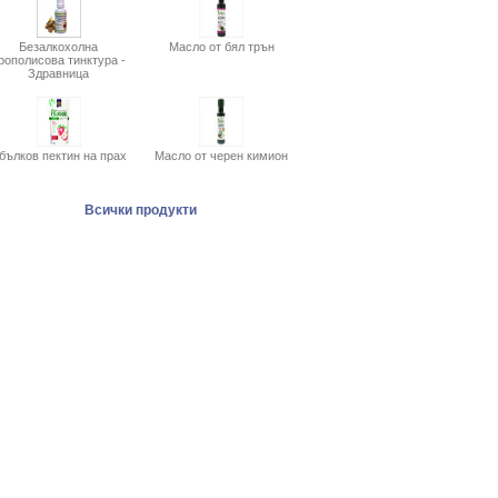
Безалкохолна
Масло от бял трън
рополисова тинктура -
Здравница
бълков пектин на прах
Масло от черен кимион
Всички продукти