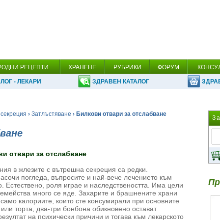
РОДНИ РЕЦЕПТИ
ХРАНЕНЕ
РУБРИКИ
ФОРУМ
КОНСУ
ЛОГ - ЛЕКАРИ
ЗДРАВЕН КАТАЛОГ
ЗДРА
 секреция
›
Затлъстяване
› Билкови отвари за отслабване
З
ване
ви отвари за отслабване
ия в жлезите с вътрешна секреция са редки.
насочи погледа, въпросите и най-вече лечението към
Пр
. Естествено, роля играе и наследствеността. Има цели
 семейства много се яде. Захарите и брашнените храни
 само калориите, които сте консумирали при основните
 или торта, два-три бонбона обикновено остават
резултат на психически причини и тогава към лекарското