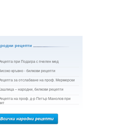
ародни рецепти
Рецепта при Подагра с пчелен мед
Високо кръвно - билкови рецепти
Рецепта за отслабване на проф. Мермерски
Кашлица – народни, билкови рецепти
Рецепта на проф. д-р Петър Манолов при
лит