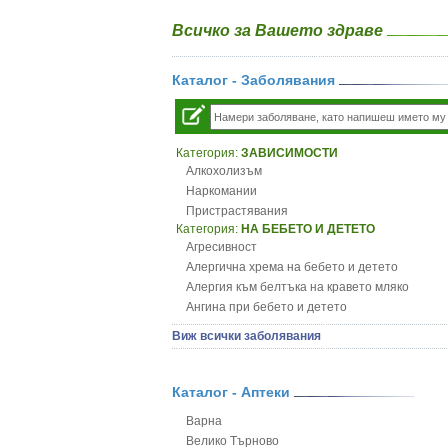
Всичко за Вашето здраве
Каталог - Заболявания
Категория:
ЗАВИСИМОСТИ
Алкохолизъм
Наркомании
Пристрастявания
Категория:
НА БЕБЕТО И ДЕТЕТО
Агресивност
Алергична хрема на бебето и детето
Алергия към белтъка на кравето мляко
Ангина при бебето и детето
Анемия при бебето и детето
Виж всички заболявания
Апетит - пълни деца
Аромотерапия и децата
Безапетитие при бебето и детето
Каталог - Аптеки
Бронхиална астма при бебето и детето
Варна
Бронхит и пневмония при деца
Велико Търново
Варицела