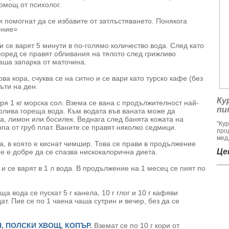
омощ от психолог.
и помогнат да се избавите от затлъстяването. Понякога
ение=
 и се варят 5 минути в по-голямо количество вода. След като
поред се правят обливания на тялото след грижливо
аша запарка от маточина.
а кора, счуква се на ситно и се вари като турско кафе (без
ъти на ден.
Ку
аря 1 кг морска сол. Взема се вана с продължителност най-
пи
долива гореща вода. Към водата във ваната може да
а, лимон или босилек. Веднага след банята кожата на
"Ку
па от груб плат. Ваните се правят няколко седмици.
про
мед,
а, в която е киснат чимшир. Това се прави в продължение
Цен
ме е добре да се спазва нискокалорична диета.
д и се варят в 1 л вода. В продължение на 1 месец се пият по
яща вода се пускат 5 г канела, 10 г глог и 10 г кафяви
т. Пие се по 1 чаена чаша сутрин и вечер, без да се
Н
,
ПОЛСКИ ХВОЩ
,
КОПЪР
.
Вземат се по 10 г кори от