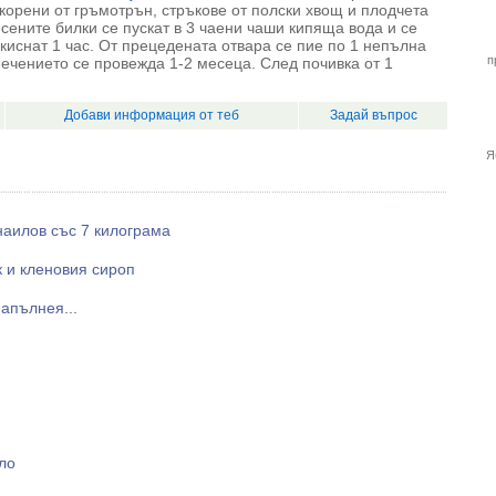
г корени от гръмотрън, стръкове от полски хвощ и плодчета
сените билки се пускат в 3 чаени чаши кипяща вода и се
 киснат 1 час. От прецедената отвара се пие по 1 непълна
п
Лечението се провежда 1-2 месеца. След почивка от 1
Добави информация от теб
Задай въпрос
Я
аилов със 7 килограма
к и кленовия сироп
апълнея...
ло