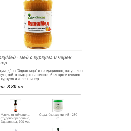
ркуМед - мед с куркума и черен
пер
ркумед" на "Здравница" е традиционен, натурален
дукт, който съдържа истински, български пчелен
 куркума и черен пипер....
а: 8.80 лв.
Масло от облепиха,
Сода, без алуминий - 250
студено пресовано,
гр.
Здравница, 100 мл.