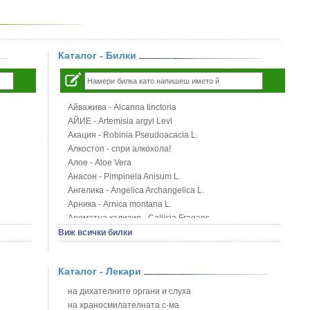
Каталог - Билки
Айважива - Alcanna tinctoria
АЙИЕ - Artemisia argyi Levl
Акация - Robinia Pseudoacacia L.
Алкостоп - спри алкохола!
Алое - Aloe Vera
Анасон - Pimpinela Anisum L.
Ангелика - Angelica Archangelica L.
Арника - Arnica montana L.
Ароматна кализия - Callisia Fragans
Арония - Sorbus melanocorpa
Виж всички билки
Бабини зъби - Tribulus terrestris
Билки за бани при хемороиди
Каталог - Лекари
Блатен аир - Acorus calamus L.
Блатен тъжник - Spirea ulmaria L.
на дихателните органи и слуха
Блян
на храносмилателната с-ма