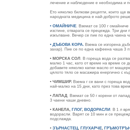
лечение и наблюдение е необходима и п
Ето няколко билкови рецепти, които ще в
народната медицина е най-доброто реш
•
ОМАЙНИЧЕ
. Вземат се 100 г омайниче
изстине, отварата се прецежда. Три дни 
изкъпване. Вечер се пие по една чаена ч
•
ДЪБОВА КОРА.
Взема се изгорена дъбов
захар). Пие се по една кафеена чаша 3 п
• МОРСКА СОЛ
. В гореща вода се разтв
малко 1 час, като от време на време се 
добавите няколко капки масло от мащерк
цялото тяло се масажира енергично с кър
• ЧИМШИР.
Взема г се вани с гореща вод
най-малко на 15 дни, като през това вре
• ЛАПАД
. Вземат се 50 г корени от лапа
3 чаени чаши дневно.
• КАНЕЛА,
ГЛОГ
,
ВОДОРАСЛИ
. В 1 л вр
водорасли. Варят се 10 мин и се прецежда
подслажда.
•
ЗЪРНАСТЕЦ
,
ГЛУХАРЧЕ
,
ГРЪМОТРЪ