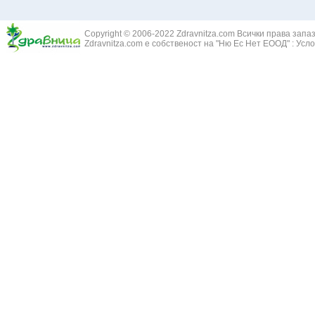
Жълт Смин - 
Белодробен абсцес
Жълта тинтяв
Белодробен емфизем
Зайча сянка -
Белодробна емболия и белодробен инфаркт
Copyright © 2006-2022 Zdravnitza.com Всички права запа
Здравец - Ge
Zdravnitza.com е собственост на "Ню Ес Нет ЕООД" :
Усло
Белодробна склероза
Златовръх - 
Болки в ушите
Змийски лапа
Бронхиектазии - разширение на бронхите
Змийско мляк
Бронхиолит
Зърнастец -
Бронхит
Иглика - Fl. 
Бронхопневмония
Изсипливче -
Възпаление на тъпанчето
Исиот - Zingib
Възпалено гърло
Исландски ли
Задавяне с чуждо тяло
Исоп - Hyssop
Кашлица
Калина - Vib
Кръвоизлив от носа
Калоферче -
Ларингит
Каменоломка 
Мениеров синдром
Камшик - Agr
Моноцитна ангина
Карамфил - E
Плеврит
Кафяво морск
Саркоидоза
Кисел трън - 
Сенна хрема
Клинавче /орл
Синуит
Коило - Stipa
Сърбеж в ушите
Комунига - Me
Трахеит