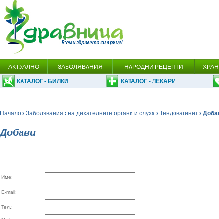
АКТУАЛНО
ЗАБОЛЯВАНИЯ
НАРОДНИ РЕЦЕПТИ
ХРАН
КАТАЛОГ - БИЛКИ
КАТАЛОГ - ЛЕКАРИ
Начало
›
Заболявания
›
на дихателните органи и слуха
›
Тендовагинит
› Доба
Добави
Име:
E-mail:
Тел.: