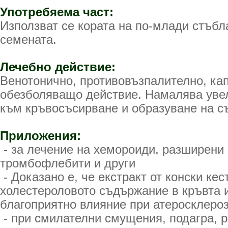
Употребяема част:
Използват се кората на по-млади стъбл
семената.
Лечебно действие:
Венотонично, противовъзпалително, ка
обезболяващо действие. Намалява уве
към кръвосъсирване и образуване на с
Приложения:
- за лечение на хемороиди, разширени 
тромбофлебити и други
- Доказано е, че екстракт от конски ке
холестероловото съдържание в кръвта 
благоприятно влияние при атеросклеро
- при смилателни смущения, подагра, 