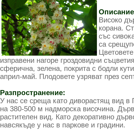
Описание
Високо дъ
корана. С
със сивок
са срещуп
Цветовете
изправени нагоре гроздовидни съцветия
сферична, зелена, покрита с бодли кут
април-май. Плодовете узряват през се
Разпространение:
У нас се среща като диворастящ вид в 
на 380-500 м надморска височина. Дър
растителен вид. Като декоративно дърв
навсякъде у нас в паркове и градини.