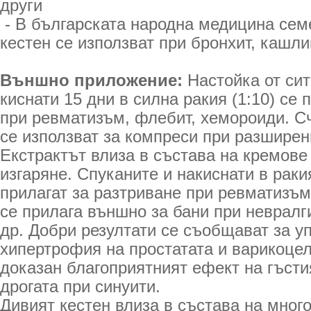
други
- В българската народна медицина сем
кестен се използват при бронхит, кашли
Външно приложение:
Настойка от си
киснати 15 дни в силна ракия (1:10) се 
при ревматизъм, флебит, хемороиди. С
се използват за компреси при разширен
Екстрактът влиза в състава на кремове
изгаряне. Спуканите и накиснати в раки
прилагат за разтриване при ревматизъм
се прилага външно за бани при невралг
др. Добри резултати се съобщават за у
хипертрофия на простатата и варикоцел
доказан благоприятният ефект на гъсти
дрогата при синуити.
Дивият кестен влиза в състава на мно