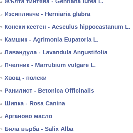
Жълта тинтява - Gentiana Iutea L.
Изсипливче - Herniaria glabra
Конски кестен - Aesculus hippocastanum L.
Камшик - Agrimonia Eupatoria L.
Лавандула - Lavandula Angustifolia
Пчелник - Marrubium vulgare L.
Хвощ - полски
Ранилист - Betonica Officinalis
Шипка - Rosa Canina
Арганово масло
Бяла върба - Salix Аlba