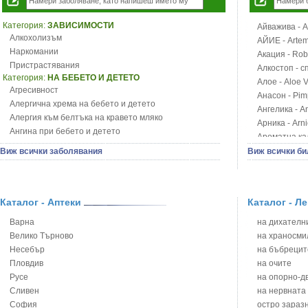
Категория:
ЗАВИСИМОСТИ
Айважива - Al
Алкохолизъм
АЙИЕ - Artemi
Наркомании
Акация - Rob
Пристрастявания
Алкостоп - с
Категория:
НА БЕБЕТО И ДЕТЕТО
Алое - Aloe 
Агресивност
Анасон - Pim
Алергична хрема на бебето и детето
Ангелика - An
Алергия към белтъка на кравето мляко
Арника - Arn
Ангина при бебето и детето
Ароматна кал
Анемия при бебето и детето
Арония - So
Виж всички заболявания
Виж всички би
Апетит - пълни деца
Бабини зъби -
Аромотерапия и децата
Билки за ба
Безапетитие при бебето и детето
Блатен аир -
Бронхиална астма при бебето и детето
Каталог - Аптеки
Каталог - Л
Блатен тъжни
Бронхит и пневмония при деца
Блян
Варна
на дихателни
Варицела
Бобови шушул
Велико Търново
на храносми
Висока температура на бебето и детето
Божур - Paeo
Несебър
на бъбрецит
Възпаление на ушите на бебето и детето
Борови връхче
Пловдив
на очите
Глисти
Босилек - Oc
Русе
на опорно-д
Грижа за пъпа на новороденото
Брей - Tamu
Сливен
на нервната
Грип при бебето и детето
Брош - Rubia 
София
остро зараз