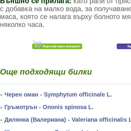
Външно се прилага:
като рапи от пря
с добавка на малко вода, за получаван
маса, която се налага върху болното мя
няколко часа.
Още подходящи билки
Черен оман - Symphytum officinale L.
Гръмотрън - Ononis spinosa L.
Дилянка (Валериана) - Valeriana officinalis 