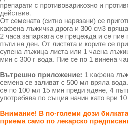
препарати с противоварикозно и проти
действие.
От семената (ситно нарязани) се пригот
кафена лъжичка дрога и 300 см3 вряща
2 часа запарката се прецежда и се пие 
пъти на ден. От листата и корите се пр
супена лъжица листа или 1 чаена лъжиц
мин с 300 г вода. Пие се по 1 винена ч
Вътрешно приложение:
1 кафена лъж
семена се заливат с 500 мл вряла вода.
се по 100 мл 15 мин преди ядене, 4 път
употребява по същия начин като ври 10
Внимание! В по-големи дози билката 
приема само по лекарско предписан