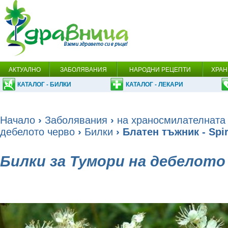
АКТУАЛНО
ЗАБОЛЯВАНИЯ
НАРОДНИ РЕЦЕПТИ
ХРАН
КАТАЛОГ - БИЛКИ
КАТАЛОГ - ЛЕКАРИ
Начало
›
Заболявания
›
на храносмилателната
дебелото черво
›
Билки
› Блатен тъжник - Spir
Билки за Тумори на дебелото