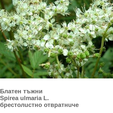
Блатен тъжни
Spirea ulmaria L.
брестолuстно отвратнuче