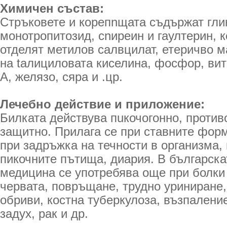
Химичен състав:
Стръковете и корепnщата съдържат гли
монотропитозид, сnиреин и гаултерин, 
отделят метилов салвцилат, етеричво м
на tалициловата киселина, фосфор, ви
А, желязо, сяра и .цр.
Лечебно действие и приложение:
Билката действува пuкочогонно, против
защитно. Прилага се при ставните фор
при задръжка на течности в организма,
пикочните пътища, диария. В българска
медицина се употребява още при болки
червата, повръщане, трудно уриниране,
обриви, костна туберкулоза, възпаление
задух, рак и др.