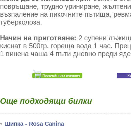
повръщане, трудно уриниране, жълтениц
възпаление на пикочните пътища, ревма
туберколоза.
Начин на приготвяне:
2 супени лъжици
киснат в 500гр. гореща вода 1 час. Пре
1 винена чаша 4 пъти дневно преди яде
Още подходящи билки
Шипка - Rosa Canina