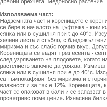
дребни орехчета. Медоносно растение.
Използваема част:
Надземната част и коренището с корен
се бере в началото на цъфтежа - юни­ ю
сянка или в сушилня при t до 40°с. Из
зелени листа и стъбло, с бледожълтени
миризма и със слабо горчив вкус. Допу
Коренищата се вадят през есента - сеп
след узряването на плодовете, когато н
растението започне да увяхва. Измиват 
сянка или в сушилня при е до 40°с. Из
са тъмнокафяви, без миризма и с горчи
влажност и за тях е 12%. Коренищата, 
част се опаковат в бали и се запазват в
проветриво помещение. Изнасяна билк