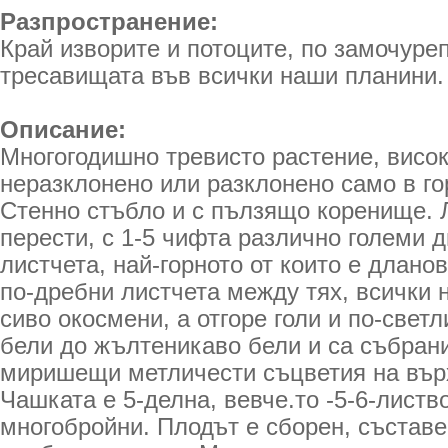
Разпространение:
Край изворите и потоците, по замо­чуре
тресавищата във всички наши планини.
Описание:
Многогодишно тревисто растение, високо
неразклонено или разклонено само в го
Стенно стъбло и с пълзящо коренище. 
перести, с 1-5 чифта различно големи 
листчета, най-горното от които е длано
по-дребни листчета между тях, всички 
сиво окосмени, а отгоре голи и по-светл
бели до жълтеникаво бели и са събрани
миришещи метличести съцветия на върх
Чашката е 5-делна, вевче.то -5-6-листво
многобройни. Плодът е сборен, съставе