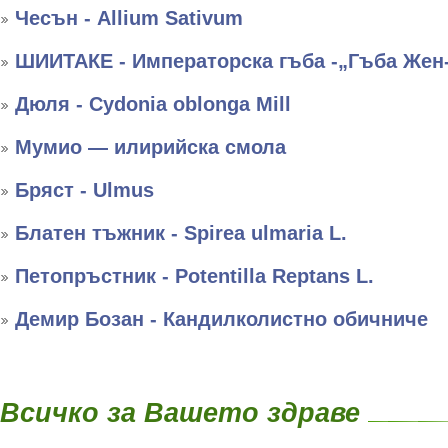
Чесън - Allium Sativum
ШИИТАКЕ - Императорска гъба -„Гъба Жен
Дюля - Cydonia oblonga Mill
Мумио — илирийска смола
Бряст - Ulmus
Блатен тъжник - Spirea ulmaria L.
Петопръстник - Potentilla Reptans L.
Демир Бозан - Кандилколистно обичниче
Всичко за Вашето здраве