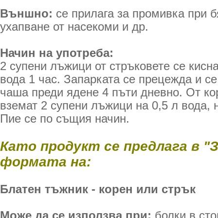
Външно:
се прилага за промивка при б
уха­пване от насекоми и др.
Начин на употреба:
2 супени лъжици от стръковете се кисна
вода 1 час. Запарката се прецежда и се
чаша преди ядене 4 пъти дневно. От к
вземат 2 супени лъжици на 0,5 л вода, 
Пие се по същия начин.
Като продукт се предлага в "
формата на:
Блатен тъжник - корен или стрък
Може да се използва при:
болки в сто