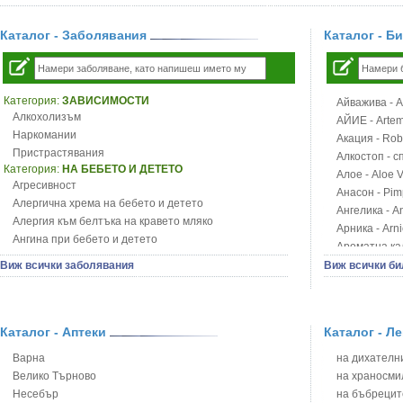
Каталог - Заболявания
Каталог - Б
Категория:
ЗАВИСИМОСТИ
Айважива - Al
Алкохолизъм
АЙИЕ - Artemi
Наркомании
Акация - Rob
Пристрастявания
Алкостоп - с
Категория:
НА БЕБЕТО И ДЕТЕТО
Алое - Aloe 
Агресивност
Анасон - Pim
Алергична хрема на бебето и детето
Ангелика - An
Алергия към белтъка на кравето мляко
Арника - Arn
Ангина при бебето и детето
Ароматна кал
Анемия при бебето и детето
Арония - So
Виж всички заболявания
Виж всички би
Апетит - пълни деца
Бабини зъби -
Аромотерапия и децата
Билки за ба
Безапетитие при бебето и детето
Блатен аир -
Бронхиална астма при бебето и детето
Каталог - Аптеки
Каталог - Л
Блатен тъжни
Бронхит и пневмония при деца
Блян
Варна
на дихателни
Варицела
Бобови шушул
Велико Търново
на храносми
Висока температура на бебето и детето
Божур - Paeo
Несебър
на бъбрецит
Възпаление на ушите на бебето и детето