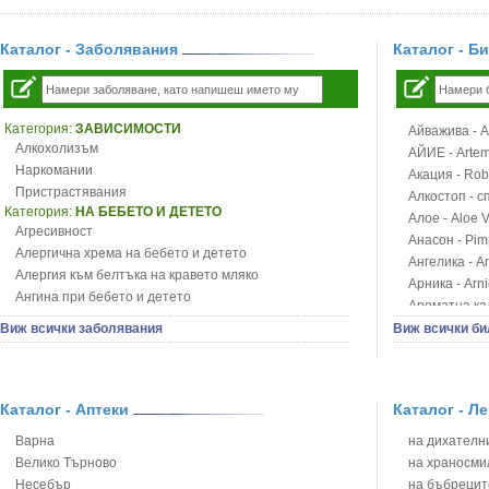
Каталог - Заболявания
Каталог - Б
Категория:
ЗАВИСИМОСТИ
Айважива - Al
Алкохолизъм
АЙИЕ - Artemi
Наркомании
Акация - Rob
Пристрастявания
Алкостоп - с
Категория:
НА БЕБЕТО И ДЕТЕТО
Алое - Aloe 
Агресивност
Анасон - Pim
Алергична хрема на бебето и детето
Ангелика - An
Алергия към белтъка на кравето мляко
Арника - Arn
Ангина при бебето и детето
Ароматна кал
Анемия при бебето и детето
Арония - So
Виж всички заболявания
Виж всички би
Апетит - пълни деца
Бабини зъби -
Аромотерапия и децата
Билки за ба
Безапетитие при бебето и детето
Блатен аир -
Бронхиална астма при бебето и детето
Каталог - Аптеки
Каталог - Л
Блатен тъжни
Бронхит и пневмония при деца
Блян
Варна
на дихателни
Варицела
Бобови шушул
Велико Търново
на храносми
Висока температура на бебето и детето
Божур - Paeo
Несебър
на бъбрецит