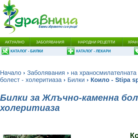
АКТУАЛНО
ЗАБОЛЯВАНИЯ
НАРОДНИ РЕЦЕПТИ
ХРАН
КАТАЛОГ - БИЛКИ
КАТАЛОГ - ЛЕКАРИ
Начало
›
Заболявания
›
на храносмилателната
болест - холеритиаза
›
Билки
› Коило - Stipa s
Билки за Жлъчно-каменна бол
холеритиаза
К