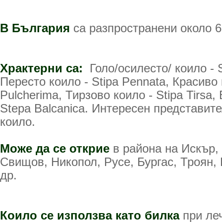
В България
са разпространени около 6
Храктерни са:
Голо/осилесто/ коило - St
Пересто коило - Stipa Pennata, Красиво 
Pulcherima, Тирзово коило - Stipa Tirsa,
Stepa Balcanica. Интересен представит
коило.
Може да се открие
в района на Искър,
Свищов, Никопол, Русе, Бургас, Троян,
др.
Коило се използва като билка
при ле