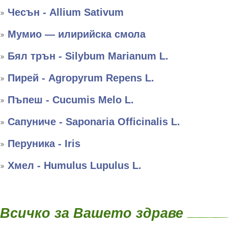
Чесън - Allium Sativum
Мумио — илирийска смола
Бял трън - Silybum Marianum L.
Пирей - Agropyrum Repens L.
Пъпеш - Cucumis Melo L.
Сапуниче - Saponaria Officinalis L.
Перуника - Iris
Хмел - Humulus Lupulus L.
Всичко за Вашето здраве