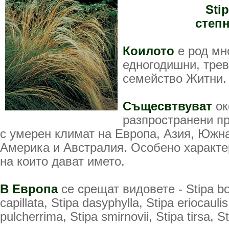
Sti
степн
Коилото
е род мн
едногодишни, трев
семейство Житни.
Същесвтвуват
ок
разпространени п
с умерен климат на Европа, Азия, Юж
Америка и Австралия. Особено характер
на които дават името.
В Европа
се срещат видовете - Stipa bo
capillata, Stipa dasyphylla, Stipa eriocaulis
pulcherrima, Stipa smirnovii, Stipa tirsa, St