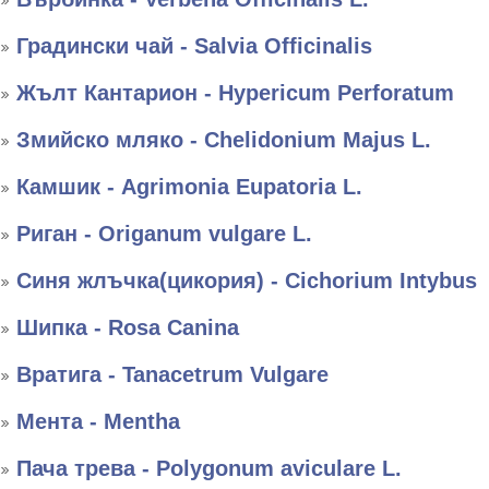
Градински чай - Salvia Officinalis
Жълт Кантарион - Hypericum Perforatum
Змийско мляко - Chelidonium Majus L.
Камшик - Agrimonia Eupatoria L.
Риган - Оriganum vulgare L.
Синя жлъчка(цикория) - Cichorium Intybus
Шипка - Rosa Canina
Вратига - Tanacetrum Vulgare
Мента - Mentha
Пача трева - Polygonum aviculare L.