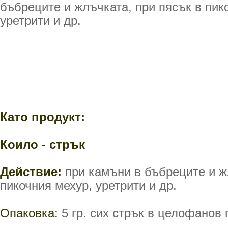
бъбреците и жлъчката, при пясък в пик
уретрити и др.
Като продукт:
Коило - стрък
Действие:
при камъни в бъбреците и ж
пикочния мехур, уретрити и др.
Опаковка:
5 гр. сих стрък в целофанов 