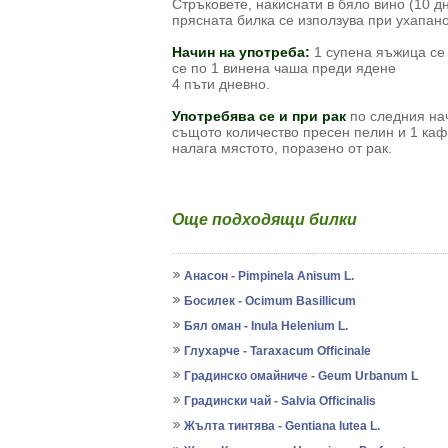
Стръковете, накиснати в бяло вино (10 д
прясната билка се използува при ухапано
Начин на употреба:
1 супена яъжица се 
се по 1 винена чаша преди ядене
4 пъти дневно.
Употребява се и при рак
по следния нач
същото количество пресен пелин и 1 каф
налага мястото, поразено от рак.
Още подходящи билки
Анасон - Pimpinela Anisum L.
Босилек - Ocimum Basillicum
Бял оман - Inula Helenium L.
Глухарче - Taraxacum Officinale
Градинско омайниче - Geum Urbanum L
Градински чай - Salvia Officinalis
Жълта тинтява - Gentiana Iutea L.