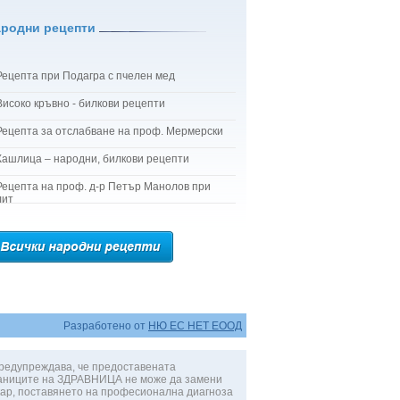
ародни рецепти
Рецепта при Подагра с пчелен мед
Високо кръвно - билкови рецепти
Рецепта за отслабване на проф. Мермерски
Кашлица – народни, билкови рецепти
Рецепта на проф. д-р Петър Манолов при
лит
Разработено от
НЮ ЕС НЕТ ЕООД
редупреждава, че предоставената
аниците на ЗДРАВНИЦА не може да замени
ар, поставянето на професионална диагноза