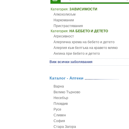
Категория:
ЗАВИСИМОСТИ
Алкохолизъм
Наркомании
Пристрастявания
Категория:
НА БЕБЕТО И ДЕТЕТО
Агресивност
Алергична хрема на бебето и детето
Алергия към белтъка на кравето мляко
Ангина при бебето и детето
Анемия при бебето и детето
Виж всички заболявания
Апетит - пълни деца
Аромотерапия и децата
Безапетитие при бебето и детето
Каталог - Аптеки
Бронхиална астма при бебето и детето
Варна
Бронхит и пневмония при деца
Велико Търново
Варицела
Несебър
Висока температура на бебето и детето
Пловдив
Възпаление на ушите на бебето и детето
Русе
Глисти
Сливен
Грижа за пъпа на новороденото
София
Грип при бебето и детето
Стара Загора
Гърч