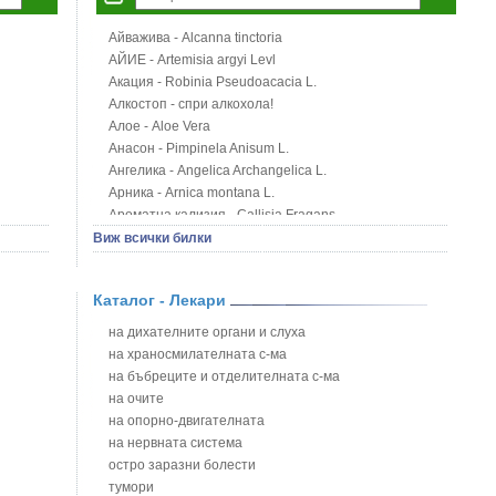
Айважива - Alcanna tinctoria
АЙИЕ - Artemisia argyi Levl
Акация - Robinia Pseudoacacia L.
Алкостоп - спри алкохола!
Алое - Aloe Vera
Анасон - Pimpinela Anisum L.
Ангелика - Angelica Archangelica L.
Арника - Arnica montana L.
Ароматна кализия - Callisia Fragans
Арония - Sorbus melanocorpa
Виж всички билки
Бабини зъби - Tribulus terrestris
Билки за бани при хемороиди
Каталог - Лекари
Блатен аир - Acorus calamus L.
Блатен тъжник - Spirea ulmaria L.
на дихателните органи и слуха
Блян
на храносмилателната с-ма
Бобови шушулки - Phaseolus Vulgaris L.
на бъбреците и отделителната с-ма
Божур - Paeonia Decora
на очите
Борови връхчета - Pinus sylvestris
на опорно-двигателната
Босилек - Ocimum Basillicum
на нервната система
Брей - Tamus Communis
остро заразни болести
Брош - Rubia tinctorum L.
тумори