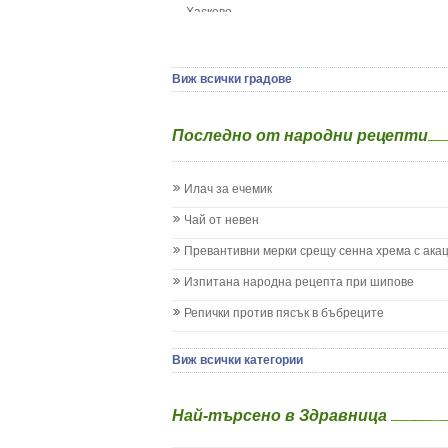
Хасково
Да отгледам и възпитам детето си
Ямбол
Детска церебрална парализа
Детски аутизъм
Детски диабет
Виж всички градове
Екземи при деца
Епилепсия при деца
Последно от народни рецепти
Жълтеница
Запек на бебето и детето
Заушка
Илач за ечемик
Имунизационен календар
Кашлица при бебето и детето
Чай от невен
Коклюш при бебето и детето
Превантивни мерки срещу сенна хрема с ака
Колики
Менингит
Изпитана народна рецепта при шипове
Млечни зъби
Репички против пясък в бъбреците
Млечница
Морбили
Нощно напикаване - енуреза
Виж всички категории
Отит
Отравяне
Най-търсено в Здравница
Плач
Подсичане