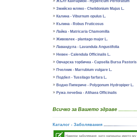
Жълт Кантарион - Hypericum Perforatum
Змийско мляко - Chelidonium Majus L.
Калина - Viburnum opulus L.
Къпина - Robus Fruticosus
Лайка - Matricaria Chamomilla
Живовлек - plantago major L.
Лавандула - Lavandula Angustifolia
Невен - Calendula Officinalis L.
Овчарска торбичка - Capsella Bursa Pastoris
Пчелник - Marrubium vulgare L.
Подбел - Tussilago farfara L.
Водно Пипериче - Polygonum Hydropiper L.
Ружа лечебна - Althaea Officinalis
Всичко за Вашето здраве
Каталог - Заболявания