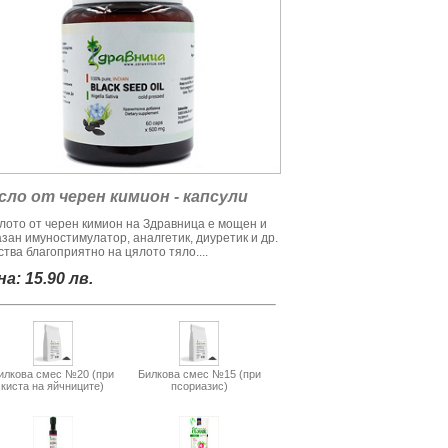
сло от черен кимион - капсули
лото от черен кимион на Здравница е мощен и
азан имуностимулатор, аналгетик, диуретик и др.
тва благоприятно на цялото тяло....
а: 15.90 лв.
илкова смес №20 (при
Билкова смес №15 (при
киста на яйчниците)
псориазис)