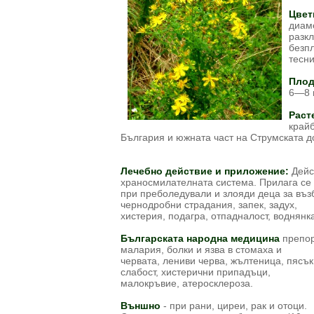
Цвет
диам
разкл
безпл
тесни
Плод
6—8 
Раст
край
България и южната част на Струмската д
Лечебно действие и приложение:
Дейс
храносмилателната система. Прилага се
при преболедували и злояди деца за въз
чернодробни страдания, запек, задух,
хистерия, подагра, отпадналост, воднянка
Българската народна медицина
препор
малария, болки и язва в стомаха и
червата, лениви черва, жълтеница, пясъ
слабост, хистерични припадъци,
малокръвие, атеросклероза.
Bъншнo
- при рани, циреи, рак и отоци.