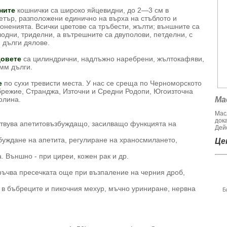
ните
кошнички са широко яйцевидни, до 2—3 см в
етър, разположени единично на върха на стъблото и
оненията. Всички цветове са тръбести, жълти; външните са
одни, триделни, а вътрешните са двуполови, петделни, с
 дълги дялове.
овете
са ци­линдрични, надлъжно наребрени, жълтокафяви,
мм дълги.
е
по сухи тревисти места. У нас се среща по Черномор­ското
брежие, Странджа, Източни и Средни Родопи, Югоизточна
олина.
Ма
Мас
док
твува апетитовъзбуждащо, засилващо функцията на
Дейс
буждане на апетита, регулиране на храносмилането,
Цен
. Външно - при циреи, кожен рак и др.
ъчва пресечката още при възпаление на черния дроб,
к в бъбреците и пикочния мехур, мъчно уриниране, нервна
Б