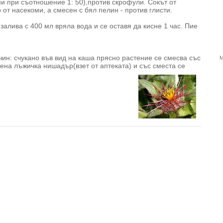
ни при съотношение 1: 50),­против скрофули. Сокът от
 от насекоми, а смесен с бял пелин - против глисти.
залива с 400 мл вряла вода и се оставя да кисне 1 час. Пие
ин: счукано във вид на каша прясно растение се смесва със
М
ена лъжичка нишадър(взет от аптеката) и със сместа се