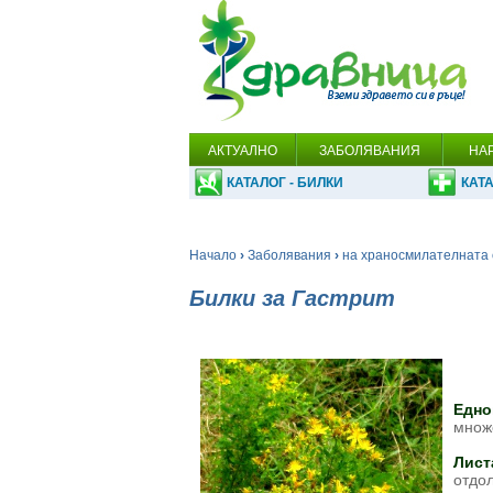
АКТУАЛНО
ЗАБОЛЯВАНИЯ
НА
КАТАЛОГ - БИЛКИ
КАТА
Начало
›
Заболявания
›
на храносмилателната 
Билки за Гастрит
Едно
множ
Лист
отдол