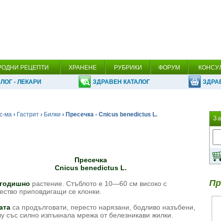
РОДНИ РЕЦЕПТИ
ХРАНЕНЕ
РУБРИКИ
ФОРУМ
КОНСУ
ЛОГ - ЛЕКАРИ
ЗДРАВЕН КАТАЛОГ
ЗДРА
с-ма
›
Гастрит
›
Билки
› Пресечка - Cnicus benedictus L.
З
Пресечка
Cnicus benedictus L.
Пр
годишно
растение. Стъблото е 10—60 см високо с
ество приповдигащи се клонки.
ата
са продълговати, пересто нарязани, бодливо назъбени,
у със силно изпъкнала мрежа от белезникави жилки.