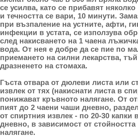
се усилва, като се прибавят няколко
и течността се вари, 10 минути. Зам
при възпаление на устните, афти, ги
инфекции в устата, се използува обр
след накисването на 1 чаена лъжичк
вода. От нея е добре да се пие по м
приемането на силни лекарства, тъй
дразненето на стомаха.
Гъста отвара от дюлеви листа или с
извлек от тях (накиснати листа в спир
понижават кръвното налягане. От от
пият до 2 чаени чаши дневно, раздел
от спиртния извлек - по 20-30 капки
дневно, в зависимост от стойността
налягане.