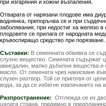
при изгаряния и кожни възпаления.
Отварата от нарязани плодове има диу
воднянка, препоръчва се и при сърдечн
заболявания, при недостиг ха желязо в
плодовете се прилага от народната мед
кръвоспиращо средство при порязване.
Съставки:
В семенната обвивка се съ
слузно вещество. Семената съ­държат ц
амигдалин, малко дъбилни вещества и 
масло. От семената чрез накисване във
слузен разтвор. Той се приготвя от цел
вода, за да се избегне извличането на 
Разпространение:
Отглежда се из дво
цялата страна, предимно в предпланинс