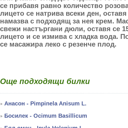
се прибавя равно количество розова
лицето се натрива всеки ден, оставя 
намазва с подходящ за нея крем. Мас
свежи настъргани дюли, оставя се 
лицето и се измива с хладка вода. П
се масажира леко с резенче плод.
Още подходящи билки
Анасон - Pimpinela Anisum L.
Босилек - Ocimum Basillicum