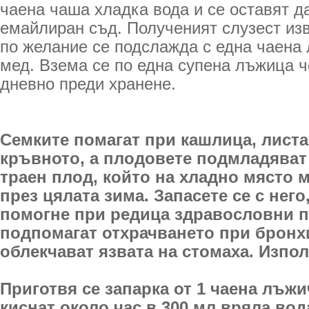
чаена чаша хладка вода и се оставят да
емайлиран съд. Полученият слузест из
по желание се подслажда с една чаена
мед. Взема се по една супена лъжица ч
дневно преди хранене.
Семките помагат при кашлица, лист
кръвното, а плодовете подмладяват
траен плод, който на хладно място м
през цялата зима. Запасете се с нег
помогне при редица здравословни 
подпомагат отхрачването при бронх
облекчават язвата на стомаха. Изпол
Приготвя се запарка от 1 чаена лъжи
киснат около час в 300 мл вряла вод