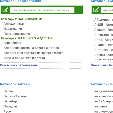
Каталог - Заболявания
Каталог - Б
Категория:
ЗАВИСИМОСТИ
Айважива - A
Алкохолизъм
АЙИЕ - Artem
Наркомании
Акация - Rob
Пристрастявания
Алкостоп - 
Категория:
НА БЕБЕТО И ДЕТЕТО
Алое - Aloe 
Агресивност
Анасон - Pim
Алергична хрема на бебето и детето
Ангелика - A
Алергия към белтъка на кравето мляко
Арника - Arn
Ангина при бебето и детето
Ароматна кал
Анемия при бебето и детето
Арония - So
Виж всички заболявания
Виж всички би
Апетит - пълни деца
Бабини зъби 
Аромотерапия и децата
Билки за ба
Безапетитие при бебето и детето
Блатен аир -
Бронхиална астма при бебето и детето
Каталог - Аптеки
Каталог - Л
Блатен тъжни
Бронхит и пневмония при деца
Блян
Варна
на дихателн
Варицела
Бобови шушу
Велико Търново
на храносми
Висока температура на бебето и детето
Божур - Pae
Несебър
на бъбрецит
Възпаление на ушите на бебето и детето
Борови връхч
Пловдив
на очите
Глисти
Босилек - O
Русе
на опорно-д