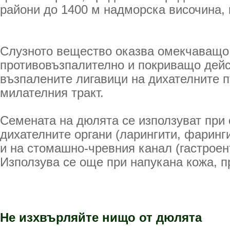
райони до 1400 м надморска височина, 
Слузното вещество оказва омекчаващо
противовъзпалително и по­криващо дей
възпалените лигавици на дихателните 
милателния тракт.
Семената на дюлята се използуват при 
ди­хателните органи (ларингити, фаринг
и на стомашно-чревния канал (гастроент
Използува се още при напукана кожа, п
Не изхвърляйте нищо от дюлята