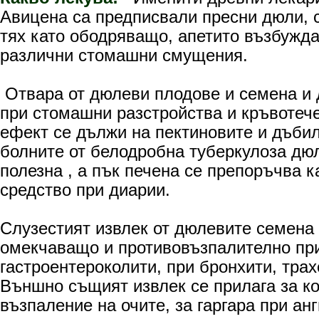
Авицена са предписвали пресни дюли, 
тях като ободряващо, апетито възбужд
различни стомашни смущения.
Отвара от дюлеви плодове и семена и 
при стомашни разстройства и кръвотеч
ефект се дължи на пектиновите и дъби
болните от белодробна туберкулоза дю
полезна , а пък печена се препоръчва к
средство при диарии.
Слузестият извлек от дюлевите семена
омекчаващо и противовъзпалително при
гастроентероколити, при бронхити, тра
Външно същият извлек се прилага за к
възпаление на очите, за гаргара при ан