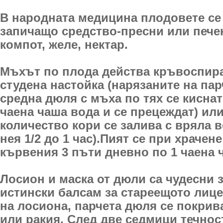
В народната медицина плодовете се 
запичащо средство-пресни или пече
компот, желе, нектар.
Мъхът по плода действа кръвоспир
студена настойка (нарязаните на пар
средна дюля с мъха по тях се киснат
чаена чаша вода и се прецеждат) ил
количество кори се залива с вряла в
нея 1/2 до 1 час).Пият се при храчен
кървения 3 пъти дневно по 1 чаена 
Лосион и маска от дюли са чудесни з
истински балсам за стареещото лице
на лосиона, парчета дюля се покрив
или ракия. След две седмици течнос