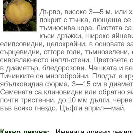
Дърво, високо 3—5 м, или х
покрит с тънка, лющеща се
тъмносива кора. Листата са
къси дръжки, широко яйцев
елипсо­видни, целокрайни, в основата з
сърцевидни, отгоре голи, тъмнозелени, 
сивовлакнесто наплъстени. Цветовете 
в диаметър, бледорозови. Чашката и ве
Тичинките са многобройни. Плодът е к
ябълковидиа форма, 3—15 см в диаметъ
Семената са клиновидни или обратно я
почти тристенни, до 10 мм дълги, черв
във всяко гнездо. Цъфти април—май.
Какво лекува:
Именити древни лекари