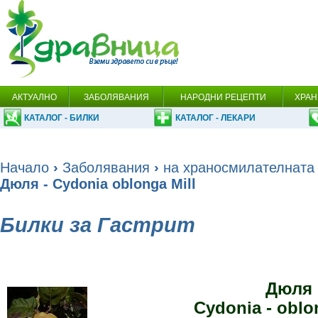
АКТУАЛНО
ЗАБОЛЯВАНИЯ
НАРОДНИ РЕЦЕПТИ
ХРАН
КАТАЛОГ - БИЛКИ
КАТАЛОГ - ЛЕКАРИ
Начало
›
Заболявания
›
на храносмилателната
Дюля - Cydonia oblonga Mill
Билки за Гастрит
Дюля
Cydonia - oblon