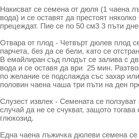
Накисват се семена от дюля (1 чаена л
вода) и се оставят да престоят няколко 
прецеждат. Пие се по 50 см3 3 пъти дне
Отвара от плод - Четвърт дюлев плод с
парчета, без да се бели, като се отстра
В емайлиран съд плодът се залива с д
вода и се оставя да ври 25 мин. Разтв
по желание се подслажда със захар или
половин чаена чаша три пъти на ден пр
Слузест извлек - Семената се ползуват 
случай да не се счукват, защото тогава
глюкозид.
Една чаена лъжичка дюлеви семена се 