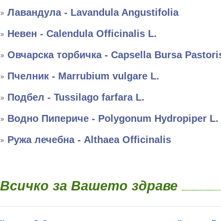
Лавандула - Lavandula Angustifolia
Невен - Calendula Officinalis L.
Овчарска торбичка - Capsella Bursa Pastori
Пчелник - Marrubium vulgare L.
Подбел - Tussilago farfara L.
Водно Пипериче - Polygonum Hydropiper L.
Ружа лечебна - Althaea Officinalis
Всичко за Вашето здраве