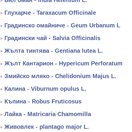
Бял оман - Inula Helenium L.
Глухарче - Taraxacum Officinale
Градинско омайниче - Geum Urbanum L
Градински чай - Salvia Officinalis
Жълта тинтява - Gentiana Iutea L.
Жълт Кантарион - Hypericum Perforatum
Змийско мляко - Chelidonium Majus L.
Калина - Viburnum opulus L.
Къпина - Robus Fruticosus
Лайка - Matricaria Chamomilla
Живовлек - plantago major L.