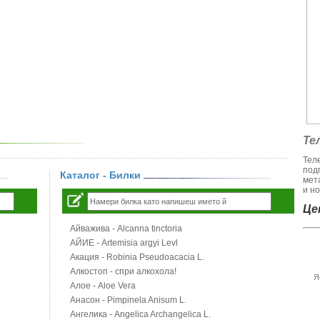
Те
Тел
под
Каталог - Билки
мет
и но
Цен
Айважива - Alcanna tinctoria
АЙИЕ - Artemisia argyi Levl
Акация - Robinia Pseudoacacia L.
Алкостоп - спри алкохола!
Я
Алое - Aloe Vera
Анасон - Pimpinela Anisum L.
Ангелика - Angelica Archangelica L.