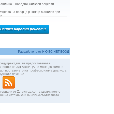
Кашлица – народни, билкови рецепти
Рецепта на проф. д-р Петър Манолов при
лит
Разработено от
НЮ ЕС НЕТ ЕООД
редупреждава, че предоставената
аниците на ЗДРАВНИЦА не може да замени
ар, поставянето на професионална диагноза
нужното лечение.
териали от Zdravnitza.com задължително
не на източника и линк към съответната