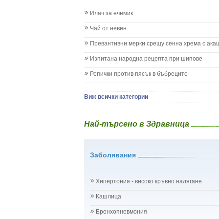
Заушка
Илач за ечемик
Имунизационен календар
Кашлица при бебето и детето
Чай от невен
Коклюш при бебето и детето
Превантивни мерки срещу сенна хрема с ака
Колики
Менингит
Изпитана народна рецепта при шипове
Млечни зъби
Репички против пясък в бъбреците
Млечница
Морбили
Нощно напикаване - енуреза
Виж всички категории
Отит
Отравяне
Най-търсено в Здравница
Плач
Подсичане
Проблеми в пикочните пътища и бъбреците
Заболявания
Проблеми с очите на бебето и детето
Разстройство - диария при бебето и детето
Рахит
Хипертония - високо кръвно налягане
Рубеола
Температура - висока
Кашлица
Травми на бебето и детето
Бронхопневмония
Хрема при бебето и детето