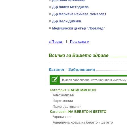
д-р Ваня Божинова
Д-р Лилия Методиева
Д-р Марияна Райчева, хомеопат
Д-р Нели Димкин
Медицински център “Лорамед”
« Първа
1
Последна »
Всичко за Вашето здраве
Каталог - Заболявания
Категория:
ЗАВИСИМОСТИ
Алкохолизъм
Наркомании
Пристрастявания
Категория:
НА БЕБЕТО И ДЕТЕТО
Агресивност
Алергична хрема на бебето и детето