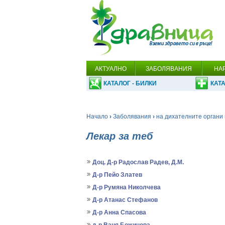
АКТУАЛНО
ЗАБОЛЯВАНИЯ
НА
КАТАЛОГ - БИЛКИ
КАТА
Начало
›
Заболявания
›
на дихателните органи 
Лекар за теб
Доц. Д-р Радослав Радев, Д.М.
Д-р Пейо Златев
Д-р Румяна Николчева
Д-р Атанас Стефанов
Д-р Анна Спасова