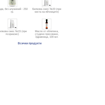
да, без алуминий - 250
Билкова смес №20 (при
гр.
киста на яйчниците)
илкова смес №15 (при
Масло от облепиха,
псориазис)
студено пресовано,
Здравница, 100 мл.
Всички продукти