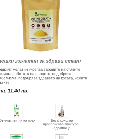
лешки желатин за здрави стави
ешкият желатин укрепва здравите на ставите,
помага работата на сърцето, подобрява
аболизма, подобрява здравето на косата, кожата
ктите....
а: 11.40 лв.
бълков пектин на прах
Безалкохолна
прополисова тинктура -
Здравница