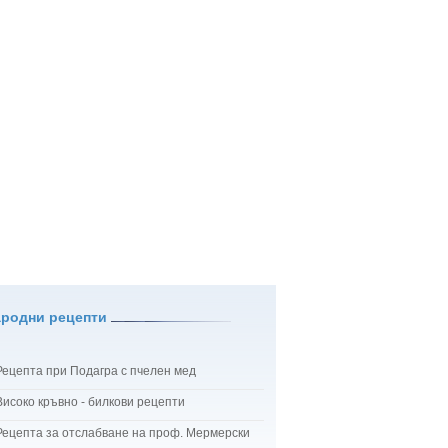
ародни рецепти
Рецепта при Подагра с пчелен мед
Високо кръвно - билкови рецепти
Рецепта за отслабване на проф. Мермерски