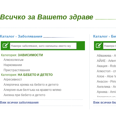
Всичко за Вашето здраве
Каталог - Заболявания
Каталог - Б
Категория:
ЗАВИСИМОСТИ
Айважива - Al
Алкохолизъм
АЙИЕ - Artemi
Наркомании
Акация - Rob
Пристрастявания
Алкостоп - с
Категория:
НА БЕБЕТО И ДЕТЕТО
Алое - Aloe 
Агресивност
Анасон - Pim
Алергична хрема на бебето и детето
Ангелика - An
Алергия към белтъка на кравето мляко
Арника - Arn
Ангина при бебето и детето
Ароматна кал
Анемия при бебето и детето
Арония - So
Виж всички заболявания
Виж всички би
Апетит - пълни деца
Бабини зъби -
Аромотерапия и децата
Билки за ба
Безапетитие при бебето и детето