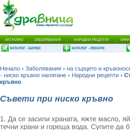
АКТУАЛНО
ЗАБОЛЯВАНИЯ
НАРОДНИ РЕЦЕПТИ
ХРАН
КАТАЛОГ - БИЛКИ
КАТАЛОГ - ЛЕКАРИ
Начало
›
Заболявания
›
на сърцето и кръвонос
- ниско кръвно налягане
›
Народни рецепти
› С
кръвно
Съвети при ниско кръвно
1. Да се засили храната, яжте масло, я
течни храни и гореща вода. Супите да б