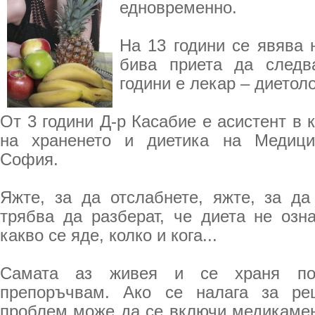
едновременно.
На 13 години се явява 
бива приета да следв
години е лекар – диетоло
От 3 години Д-р Касабие е асистент в 
на храненето и диетика на Медици
София.
Яжте, за да отслабнете, яжте, за да
трябва да разберат, че диета не озн
какво се яде, колко и кога...
Самата аз живея и се храня по 
препоръчвам. Ако се налага за ре
проблем може да се включи медикаме