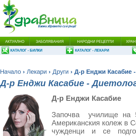
АКТУАЛНО
ЗАБОЛЯВАНИЯ
НАРОДНИ РЕЦЕПТИ
ХРАН
КАТАЛОГ - БИЛКИ
КАТАЛОГ - ЛЕКАРИ
Начало
›
Лекари
›
Други
› Д-р Енджи Касабие 
Д-р Енджи Касабие - Диетоло
Д-р Енджи Касабие
Започва училище на 5
Американския колеж в С
чужденци и се подго