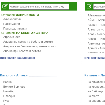
Категория:
ЗАВИСИМОСТИ
Айважива - Al
Алкохолизъм
АЙИЕ - Artemi
Наркомании
Акация - Rob
Пристрастявания
Алкостоп - с
Категория:
НА БЕБЕТО И ДЕТЕТО
Алое - Aloe 
Агресивност
Анасон - Pim
Алергична хрема на бебето и детето
Ангелика - An
Алергия към белтъка на кравето мляко
Арника - Arn
Ангина при бебето и детето
Ароматна кал
Анемия при бебето и детето
Арония - So
Виж всички заболявания
Виж всички би
Апетит - пълни деца
Бабини зъби -
Аромотерапия и децата
Билки за ба
Безапетитие при бебето и детето
Блатен аир -
Бронхиална астма при бебето и детето
Каталог - Аптеки
Каталог - Л
Блатен тъжни
Бронхит и пневмония при деца
Блян
Варна
на дихателни
Варицела
Бобови шушул
Велико Търново
на храносми
Висока температура на бебето и детето
Божур - Paeo
Несебър
на бъбрецит
Възпаление на ушите на бебето и детето
Борови връхче
Пловдив
на очите
Глисти
Босилек - Oc
Русе
на опорно-д
Грижа за пъпа на новороденото
Брей - Tamu