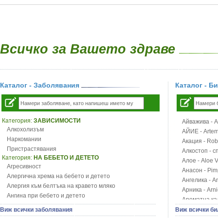
Всичко за Вашето здраве
Каталог - Заболявания
Каталог - Б
Категория:
ЗАВИСИМОСТИ
Айважива - Al
Алкохолизъм
АЙИЕ - Artemi
Наркомании
Акация - Rob
Пристрастявания
Алкостоп - с
Категория:
НА БЕБЕТО И ДЕТЕТО
Алое - Aloe 
Агресивност
Анасон - Pim
Алергична хрема на бебето и детето
Ангелика - An
Алергия към белтъка на кравето мляко
Арника - Arn
Ангина при бебето и детето
Ароматна кал
Анемия при бебето и детето
Арония - So
Виж всички заболявания
Виж всички би
Апетит - пълни деца