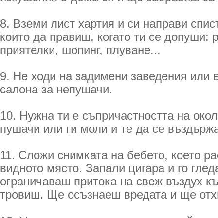
8. Вземи лист хартия и си направи спис
които да правиш, когато ти се допуши: 
приятелки, шопинг, плуване...
9. Не ходи на задимени заведения или 
салона за непушачи.
10. Нужна ти е съпричастността на око
пушачи или ги моли и те да се въздържа
11. Сложи снимката на бебето, което ра
видното място. Запали цигара и го глед
ограничаваш притока на свеж въздух къ
тровиш. Ще осъзнаеш вредата и ще отх