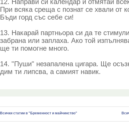
12. Направи си календар и отмятай всек
При всяка среща с познат се хвали от 
Бъди горд със себе си!
13. Накарай партньора си да те стимул
забрана или заплаха. Ако той изпълняв
ще ти помогне много.
14. "Пуши" незапалена цигара. Ще осъз
дим ти липсва, а самият навик.
Всички статии в "Бременност и майчинство"
Всич