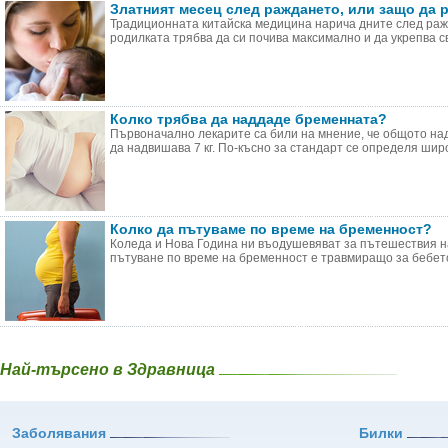
Златният месец след раждането, или защо да р
Традиционната китайска медицина нарича дните след ражд
родилката трябва да си почива максимално и да укрепва сво
Колко трябва да наддаде бременната?
Първоначално лекарите са били на мнение, че общото на
да надвишава 7 кг. По-късно за стандарт се определя широк
Колко да пътуваме по време на бременност?
Коледа и Нова Година ни въодушевяват за пътешествия н
пътуване по време на бременност е травмиращо за бебето 
Най-търсено в Здравница
Заболявания
Билки