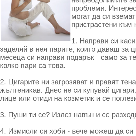
непреодолимите за
проблеми. Интересн
могат да си вземат
пристрастени към 
1. Направи си каси
заделяй в нея парите, които даваш за ц
месеца си направи подарък - само за т
колко пари са това.
2. Цигарите ни загрозяват и правят тен
жълтеникав. Днес не си купувай цигари,
лице или отиди на козметик и се поглез
3. Пуши ти се? Излез навън и се разход
4. Измисли си хоби - вече можеш да си