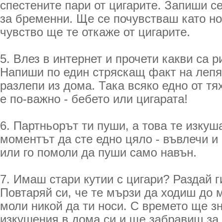
спестените пари от цигарите. Запиши се
за бременни. Ще се почувстваш като но
чувство ще те откаже от цигарите.
5. Влез в интернет и прочети какви са р
Напиши по един стряскащ факт на лепя
разлепи из дома. Така всяко едно от тя
е по-важно - бебето или цигарата!
6. Партньорът ти пуши, а това те изкуш
моментът да сте едно цяло - въвлечи и 
или го помоли да пуши само навън.
7. Имаш стари кутии с цигари? Раздай г
Повтаряй си, че те мързи да ходиш до м
моли никой да ти носи. С времето ще з
изкушения в дома си и ще забравиш за 