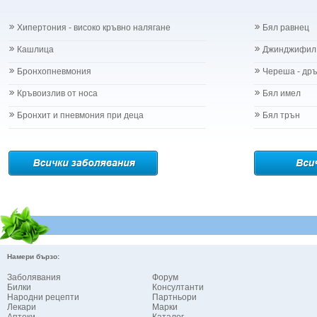
Хипертония - високо кръвно налягане
Бял равнец
Кашлица
Джинджифил
Бронхопневмония
Череша - др
Кръвоизлив от носа
Бял имел
Бронхит и пневмония при деца
Бял трън
Намери бързо:
Заболявания
Форум
Билки
Консултанти
Народни рецепти
Партньори
Лекари
Марки