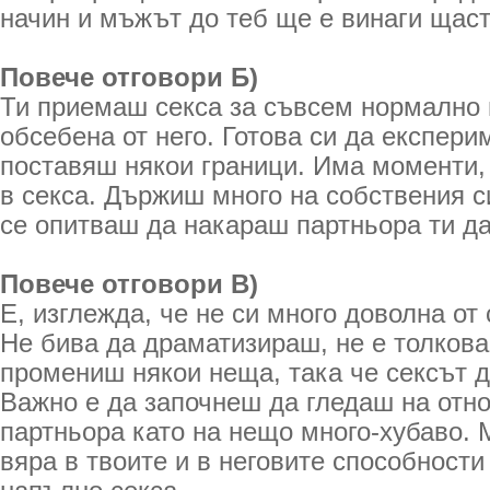
начин и мъжът до теб ще е винаги щаст
Повече отговори Б)
Ти приемаш секса за съвсем нормално 
обсебена от него. Готова си да експери
поставяш някои граници. Има моменти, 
в секса. Държиш много на собствения с
се опитваш да накараш партньора ти да 
Повече отговори В)
Е, изглежда, че не си много доволна от 
Не бива да драматизираш, не е толков
промениш някои неща, така че сексът д
Важно е да започнеш да гледаш на отн
партньора като на нещо много-хубаво. 
вяра в твоите и в неговите способност