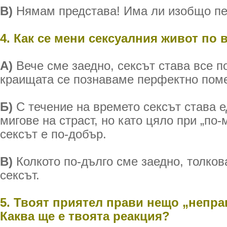
В)
Нямам представа! Има ли изобщо пе
4. Как се мени сексуалния живот по 
А)
Вече сме заедно, сексът става все п
краищата се познаваме перфектно поме
Б)
С течение на времето сексът става 
мигове на страст, но като цяло при „по-
сексът е по-добър.
В)
Колкото по-дълго сме заедно, толков
сексът.
5. Твоят приятел прави нещо „непра
Каква ще е твоята реакция?