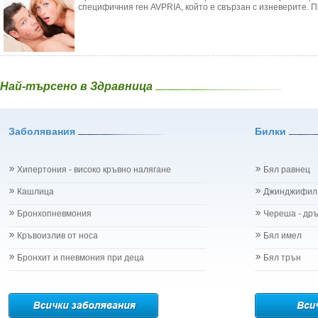
специфичния ген AVPRIA, който е свързан с изневерите. П
Най-търсено в Здравница
Заболявания
Билки
Хипертония - високо кръвно налягане
Бял равнец
Кашлица
Джинджифил
Бронхопневмония
Череша - др
Кръвоизлив от носа
Бял имел
Бронхит и пневмония при деца
Бял трън