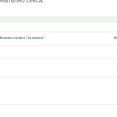
напълно секса.
Всички статии в "За жената"
В