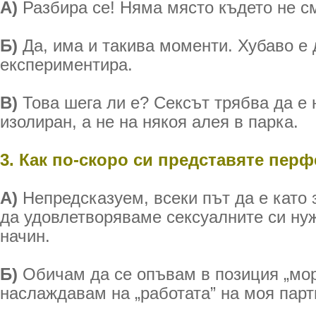
А)
Разбира се! Няма място където не см
Б)
Да, има и такива моменти. Хубаво е 
експериментира.
В)
Това шега ли е? Сексът трябва да е 
изолиран, а не на някоя алея в парка.
3. Как по-скоро си представяте перф
А)
Непредсказуем, всеки път да е като 
да удовлетворяваме сексуалните си ну
начин.
Б)
Обичам да се опъвам в позиция „морс
наслаждавам на „работата” на моя парт