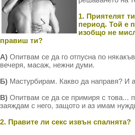
решаването на то
1. Приятелят т
период. Той е п
изобщо не мисл
правиш ти?
А)
Опитвам се да го отпусна по някакъв
вечеря, масаж, нежни думи.
Б)
Мастурбирам. Какво да направя? И 
В)
Опитвам се да се примиря с това... п
заяждам с него, защото и аз имам нужд
2. Правите ли секс извън спалнята?