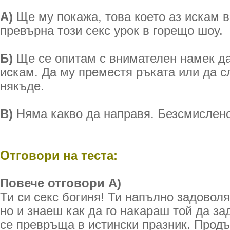
А)
Ще му покажа, това което аз искам в
превърна този секс урок в горещо шоу.
Б)
Ще се опитам с внимателен намек да
искам. Да му преместя ръката или да с
някъде.
В)
Няма какво да направя. Безсмислено
Отговори на теста:
Повече отговори А)
Ти си секс богиня! Ти напълно задовол
но и знаеш как да го накараш той да за
се превръща в истински празник. Прод