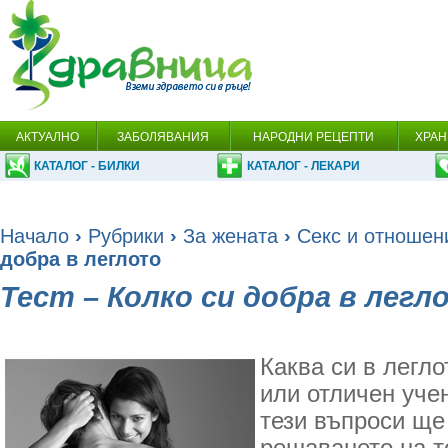
АКТУАЛНО
ЗАБОЛЯВАНИЯ
НАРОДНИ РЕЦЕПТИ
ХРАН
КАТАЛОГ - БИЛКИ
КАТАЛОГ - ЛЕКАРИ
Начало
›
Рубрики
›
За жената
›
Секс и отношени
добра в леглото
Тест – Колко си добра в легл
Каква си в легл
или отличен уче
тези въпроси ще