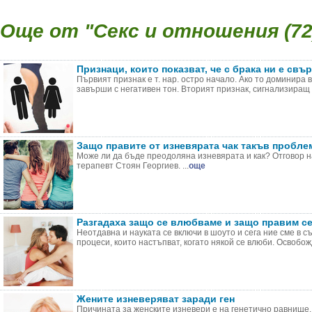
Още от "Секс и отношения (72
Признаци, които показват, че с брака ни е свъ
Първият признак е т. нар. остро начало. Ако то доминира
завърши с негативен тон. Вторият признак, сигнализиращ о
Защо правите от изневярата чак такъв пробле
Може ли да бъде преодоляна изневярата и как? Отговор н
терапевт Стоян Георгиев. ...
още
Разгадаха защо се влюбваме и защо правим с
Неотдавна и науката се включи в шоуто и сега ние сме в 
процеси, които настъпват, когато някой се влюби. Освобожд
Жените изневеряват заради ген
Причината за женските изневери е на генетично равнище