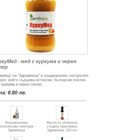
ркуМед - мед с куркума и черен
пер
ркумед" на "Здравница" е традиционен, натурален
дукт, който съдържа истински, български пчелен
 куркума и черен пипер....
а: 8.80 лв.
Безалкохолна
Масло от облепиха,
рополисова тинктура -
студено пресовано,
Здравница
Здравница, 100 мл.