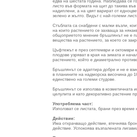
едва на шестата година. Наблюдава се г
листо във формата на щит до такива във
надиплени, а на цвят варират от едноцв
зелено и жълто. Видът с най-големи листа
Стъблата са снабдени с малки възли, ко
на които растението се захваща за някак
общоприетото мнение бръшлянът не е пар
вещества на растението, за което се закр
Цъфтежът е през септември и октомври 
плодове узряват в края на зимата и нача
растението, който е диаметрално против
Бръшлянът се адаптира добре и не е взи
в планините на надморска височина до 1
единствено на големи студове.
Бръшлянът се използва в козметичната и
целулита и като декоративно растение 
Употребяема част:
Използват се листата, брани през време
Действие:
Има отхрачващо действие, втечнява бро
действие. Успокоява възпалената лигави