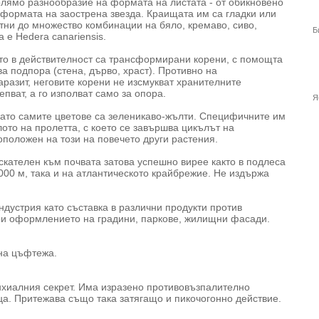
олямо разнообразие на формата на листата - от обикновено
 формата на заострена звезда. Краищата им са гладки или
етни до множество комбинации на бяло, кремаво, сиво,
Б
 е Hedera canariensis.
ито в действителност са трансформирани корени, с помощта
ва подпора (стена, дърво, храст). Противно на
азит, неговите корени не изсмукват хранителните
епват, а го изполват само за опора.
Я
като самите цветове са зеленикаво-жълти. Специфичните им
лото на пролетта, с което се завършва цикълът на
оположен на този на повечето други растения.
скателен към почвата затова успешно вирее както в подлеса
000 м, така и на атлантическото крайбрежие. Не издържа
ндустрия като съставка в различни продукти против
при оформлението на градини, паркове, жилищни фасади.
 на цъфтежа.
нхиалния секрет. Има изразено противовъзпалително
ца. Притежава също така затягащо и пикочогонно действие.