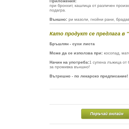
Приложения:
при бронхит, кашлица от различен произ
подагра.
Външно:
ри мазоли, гнойни рани, брадав
Като продукт се предлага в 
Бръшлян - сухи листа
Може да се използва при:
косопад, мат
Начин на употреба:
1 супена лъжица от 
за промивка външно!
Вътрешно - по лекарско предписание!