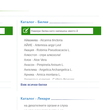
Каталог - Билки
Айважива - Alcanna tinctoria
АЙИЕ - Artemisia argyi Levl
Акация - Robinia Pseudoacacia L.
Алкостоп - спри алкохола!
Алое - Aloe Vera
Анасон - Pimpinela Anisum L.
Ангелика - Angelica Archangelica L.
Арника - Arnica montana L.
Ароматна кализия - Callisia Fragans
Арония - Sorbus melanocorpa
Виж всички билки
Бабини зъби - Tribulus terrestris
Билки за бани при хемороиди
Каталог - Лекари
Блатен аир - Acorus calamus L.
Блатен тъжник - Spirea ulmaria L.
на дихателните органи и слуха
Блян