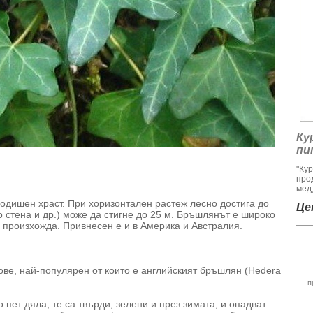
Ку
пи
"Ку
про
мед,
одишен храст. При хоризонтален растеж лесно достига до
Цен
о стена и др.) може да стигне до 25 м. Бръшлянът е широко
о произхожда. Привнесен е и в Америка и Австралия.
ве, най-популярен от които е английският бръшлян (Hedera
п
пет дяла, те са твърди, зелени и през зимата, и опадват