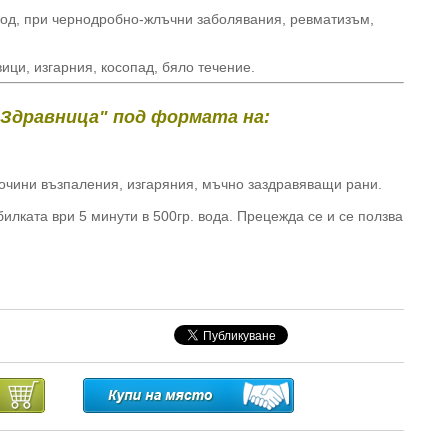
ход, при чернодробно-жлъчни заболявания, ревматизъм,
ици, изгарния, косопад, бяло течение.
"Здравница" под формата на:
очини възпаления, изгаряния, мъчно заздравяващи рани.
билката ври 5 минути в 500гр. вода. Прецежда се и се ползва