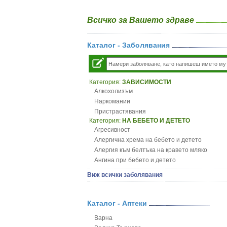
Всичко за Вашето здраве
Каталог - Заболявания
Категория:
ЗАВИСИМОСТИ
Алкохолизъм
Наркомании
Пристрастявания
Категория:
НА БЕБЕТО И ДЕТЕТО
Агресивност
Алергична хрема на бебето и детето
Алергия към белтъка на кравето мляко
Ангина при бебето и детето
Анемия при бебето и детето
Виж всички заболявания
Апетит - пълни деца
Аромотерапия и децата
Безапетитие при бебето и детето
Каталог - Аптеки
Бронхиална астма при бебето и детето
Варна
Бронхит и пневмония при деца