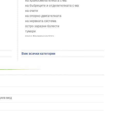
на храносмилателната с-ма
Бобови шушулки - Phaseolus Vulgaris L.
на бъбреците и отделителната с-ма
Божур - Paeonia Decora
на очите
Борови връхчета - Pinus sylvestris
на опорно-двигателната
Босилек - Ocimum Basillicum
на нервната система
Брей - Tamus Communis
остро заразни болести
Брош - Rubia tinctorum L.
тумори
Бръшлян - Hedera helix L.
през бременността
Бряст - Ulmus
на сърцето и кръвоносните съдове
Бушменски отровен храст - Acokanthera oppositifolia
на устната кухина
Бял имел - Viscum album L.
сексуални проблеми
Виж всички категории
Бял оман - Inula Helenium L.
на половите органи
Бял Равнец - Achillea Millefolium L.
зависимости
Бял трън - Silybum Marianum L.
на жлезите с вътрешна секреция
Бяла бреза - Betula pendula
паразитни болести
Бяла върба - Salix Аlba
на бебето и детето
Великденче - Veronica
на кожата и венерически
Ветрогон - Eryngium Campestre
други
Вечнозелен кипарис
Вишна - Prunus cerasus L.
циев мед
Водна детелина - Menyanthes trifoliata L.
Водно Пипериче - Polygonum Hydropiper L.
Волски език - Asplenium scolopendrium