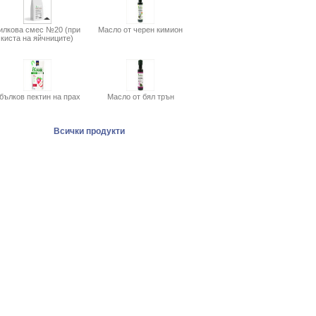
илкова смес №20 (при
Масло от черен кимион
киста на яйчниците)
бълков пектин на прах
Масло от бял трън
Всички продукти