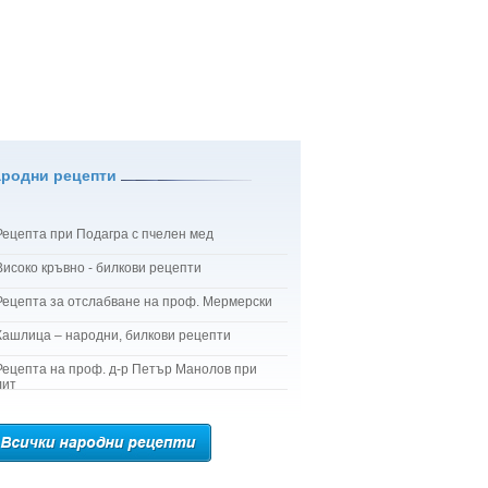
ародни рецепти
Рецепта при Подагра с пчелен мед
Високо кръвно - билкови рецепти
Рецепта за отслабване на проф. Мермерски
Кашлица – народни, билкови рецепти
Рецепта на проф. д-р Петър Манолов при
лит