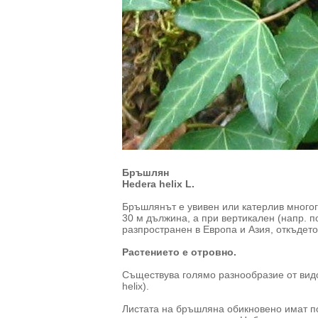
Бръшлян
Hedera helix L.
Бръшлянът е увивен или катерлив многог
30 м дължина, а при вертикален (напр. п
разпространен в Европа и Азия, откъдет
Растението е отровно.
Съществува голямо разнообразие от видо
helix).
Листата на бръшляна обикновено имат по 