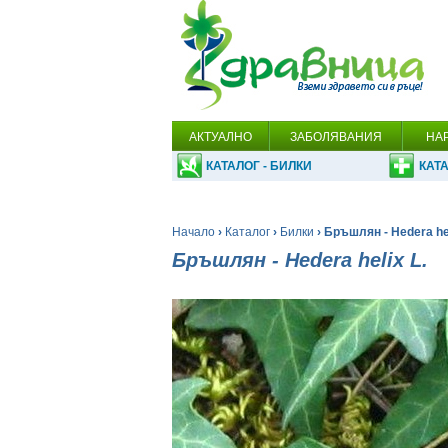
АКТУАЛНО
ЗАБОЛЯВАНИЯ
НА
КАТАЛОГ - БИЛКИ
КАТА
Начало
›
Каталог
›
Билки
› Бръшлян - Hedera hel
Бръшлян - Hedera helix L.