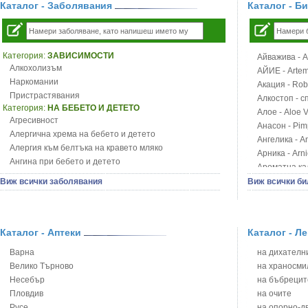
Каталог - Заболявания
Каталог - Б
Категория:
ЗАВИСИМОСТИ
Айважива - Al
Алкохолизъм
АЙИЕ - Artemi
Наркомании
Акация - Rob
Пристрастявания
Алкостоп - с
Категория:
НА БЕБЕТО И ДЕТЕТО
Алое - Aloe 
Агресивност
Анасон - Pim
Алергична хрема на бебето и детето
Ангелика - An
Алергия към белтъка на кравето мляко
Арника - Arn
Ангина при бебето и детето
Ароматна кал
Анемия при бебето и детето
Арония - So
Виж всички заболявания
Виж всички би
Апетит - пълни деца
Бабини зъби -
Аромотерапия и децата
Билки за ба
Безапетитие при бебето и детето
Блатен аир -
Бронхиална астма при бебето и детето
Каталог - Аптеки
Каталог - Л
Блатен тъжни
Бронхит и пневмония при деца
Блян
Варна
на дихателни
Варицела
Бобови шушул
Велико Търново
на храносми
Висока температура на бебето и детето
Божур - Paeo
Несебър
на бъбрецит
Възпаление на ушите на бебето и детето
Борови връхче
Пловдив
на очите
Глисти
Босилек - Oc
Русе
на опорно-д