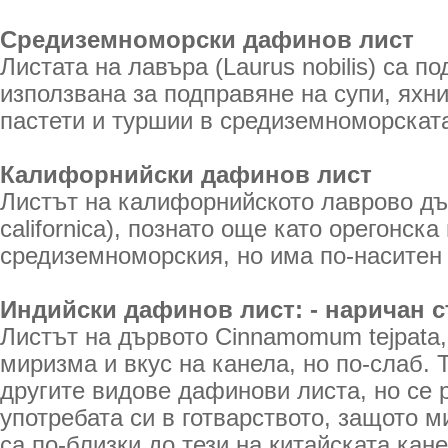
Средиземноморски дафинов лист
Листата на лавъра (Laurus nobilis) са п
използвана за подправяне на супи, яхни
пастети и туршии в средиземноморската
Калифорнийски дафинов лист
Листът на калифорнийското лаврово дър
californica), познато още като орегонска
средиземноморския, но има по-наситен 
Индийски дафинов лист: - наричан с
Листът на дървото Cinnamomum tejpata,
миризма и вкус на канела, но по-слаб. 
другите видове дафинови листа, но се 
употребата си в готварството, защото м
са по-близки до тези на китайската кан