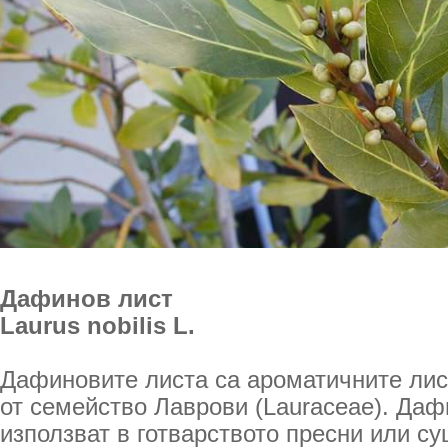
Дафинов лист
Laurus nobilis L.
Дафиновите листа са ароматичните лис
от семейство Лаврови (Lauraceae). Даф
използват в готварството пресни или су