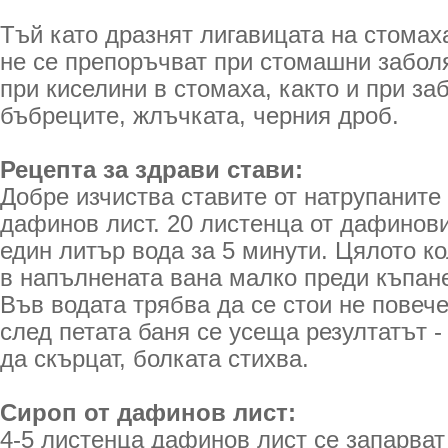
Тъй като дразнят лигавицата на стомах
не се препоръчват при стомашни забол
при киселини в стомаха, както и при за
бъбреците, жлъчката, черния дроб.
Рецепта за здрави стави:
Добре изчиства ставите от натрупаните 
дафинов лист. 20 листенца от дафинови
един литър вода за 5 минути. Цялото к
в напълнената вана малко преди къпане
Във водата трябва да се стои не повече
след петата баня се усеща резултатът -
да скърцат, болката стихва.
Сироп от дафинов лист:
4-5 листенца дафинов лист се запарват