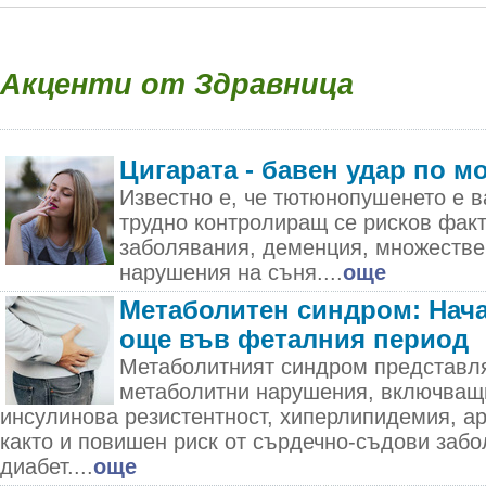
Акценти от Здравница
Цигарата - бавен удар по м
Известно е, че тютюнопушенето е в
трудно контролиращ се рисков фак
заболявания, деменция, множестве
нарушения на съня....
още
Метаболитен синдром: Нача
още във феталния период
Метаболитният синдром представля
метаболитни нарушения, включващ
инсулинова резистентност, хиперлипидемия, а
както и повишен риск от сърдечно-съдови забо
диабет....
още