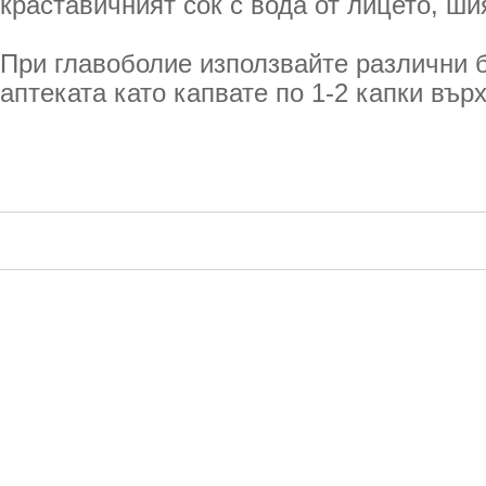
краставичният сок с вода от лицето, ши
При главоболие използвайте различни б
аптеката като капвате по 1-2 капки върх