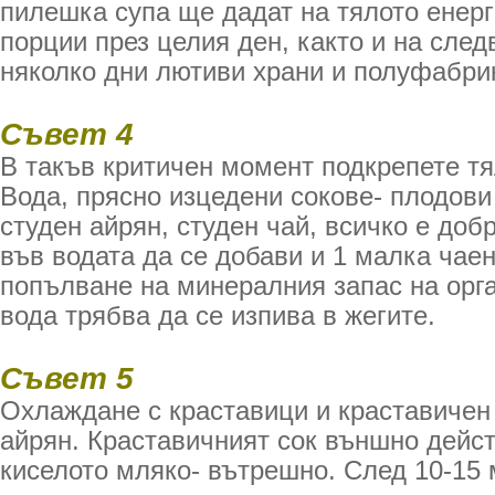
пилешка супа ще дадат на тялото енер
порции през целия ден, както и на сле
няколко дни лютиви храни и полуфабри
Съвет 4
В такъв критичен момент подкрепете тя
Вода, прясно изцедени сокове- плодови
студен айрян, студен чай, всичко е доб
във водата да се добави и 1 малка чае
попълване на минералния запас на орг
вода трябва да се изпива в жегите.
Съвет 5
Охлаждане с краставици и краставичен 
айрян. Краставичният сок външно дейс
киселото мляко- вътрешно. След 10-15