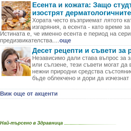
Есента и кожата: Защо студ
изострят дерматологичнит
Хората често възприемат лятото ка
изгаряния, а есента - като време за
Истината е, че именно есента е период на сер
предизвикателства....
още
Десет рецепти и съвети за 
Независимо дали става въпрос за з
или сълзене, тези съвети могат да 
нежни природни средства състояни
бъде облекчено и дори да изчезнат 
Виж още от акценти
Най-търсено в Здравница