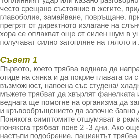
Топлинният удар или казано разговорно
често срещано състояние в жегите, пр
главоболие, замайване, повръщане, при
прегрят от директното излагане на слъ
хора се оплакват още от силен шум в уш
получават силно затопляне на тялото и 
Съвет 1
Първото, което трябва веднага да напр
отиде на сянка и да покрие главата си с
възможност, напоена със студена/ хлад
мъжете трябват да хвърлят фанелката и
веднага ще помогне на организма да за
и кръвообръщението да започне бавно 
Понякога симптомите отшумяват в рамк
понякога трябват поне 2 -3 дни. Ако ощ
настъпи подобрение, пациентът трябва