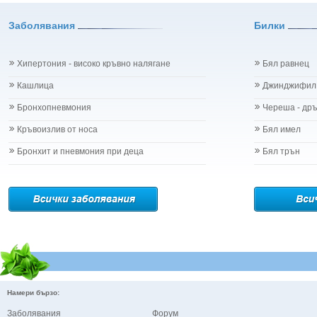
Заболявания
Билки
Хипертония - високо кръвно налягане
Бял равнец
Кашлица
Джинджифил
Бронхопневмония
Череша - др
Кръвоизлив от носа
Бял имел
Бронхит и пневмония при деца
Бял трън
Намери бързо:
Заболявания
Форум