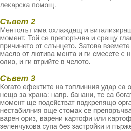
лекарска помощ.
Съвет 2
Ментолът има охлаждащ и витализиращ
момент. Той се препоръчва и срещу гла
причинето от слънцето. Затова вземете 
масло от лютива мента и ги смесете с н
олио, и ги втрийте в челото.
Съвет 3
Когато ефектите на топлинния удар са 
нещо за храна: напр. банани, те са бога
момент ще подействат подкрепящо орга
нестабилния още стомах се препоръчва
варен ориз, варени картофи или карто
зеленчукова супа без застройки и пърж